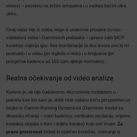
stress) – posebno na bržim tempoima i u zadnjoj trećini ultra
utrke.
Ovaj nalaz nije iz videa, nego iz unakrsne provjere (cross-
validation) videa i Garminovih podataka – upravo zato MCP
konektor mijenja igru. Bez kombinacije ta dva izvora ovo bi mi
promaklo i u videu (jer izgleda u redu) i u brojkama (jer
prosječna kadenca od 163 spm djeluje normalno).
Realna očekivanja od video analize
Korisno je, ali nije čudotvorno. Ako snimite mobitelom u
pokretu kao što sam ja, dobit ćete solidnu treću perspektivu uz
brojke iz Garmin Running Dynamicsa (Garminov modul za
dinamiku trčanja – mjeri kadencu, vertikalnu oscilaciju, vrijeme
kontakta stopala s tlom i duljinu koraka) koje već imate.
Za
pravu preciznost
trebali bi statičan tronožac, snimanje iz