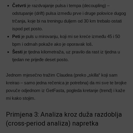
Četvrti
je razdvajanje pulsa i tempa (decoupling) –
odstupanje (drift) pulsa između prve i druge polovice dugog
trčanja, koje bi na treningu duljem od 30 km trebalo ostati
ispod pet posto.
Peti
je puls u mirovanju, koji mi se kreće između 45 i 50
bpm i odmah pokaže ako je oporavak loš.
Šesti
je tjedna kilometraža, uz pravilo da rast iz tjedna u
tjedan ne prijeđe deset posto.
Jednom mjesečno tražim Claudea (preko „skilla“ koji sam
kreirao – samo jedna rečenica je potrebna) da mi sve te brojke
povuče odjednom iz GetFasta, pogleda kretanje (trend) i kaže
mi kako stojim.
Primjena 3: Analiza kroz duža razdoblja
(cross-period analiza) napretka