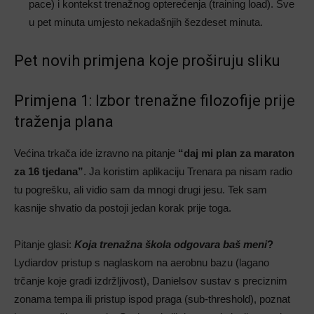
pace) i kontekst trenažnog opterećenja (training load). Sve
u pet minuta umjesto nekadašnjih šezdeset minuta.
Pet novih primjena koje proširuju sliku
Primjena 1: Izbor trenažne filozofije prije
traženja plana
Većina trkača ide izravno na pitanje
“daj mi plan za maraton
za 16 tjedana”
. Ja koristim aplikaciju Trenara pa nisam radio
tu pogrešku, ali vidio sam da mnogi drugi jesu. Tek sam
kasnije shvatio da postoji jedan korak prije toga.
Pitanje glasi:
Koja trenažna škola odgovara baš meni
?
Lydiardov pristup s naglaskom na aerobnu bazu (lagano
trčanje koje gradi izdržljivost), Danielsov sustav s preciznim
zonama tempa ili pristup ispod praga (sub-threshold), poznat