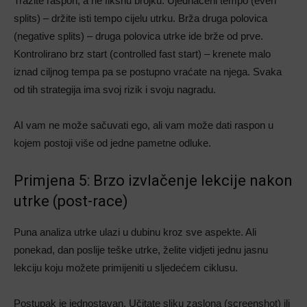
Tražite raspon, a ne fiksnu brojku. Ujednačeni tempo (even
splits) – držite isti tempo cijelu utrku. Brža druga polovica
(negative splits) – druga polovica utrke ide brže od prve.
Kontrolirano brz start (controlled fast start) – krenete malo
iznad ciljnog tempa pa se postupno vraćate na njega. Svaka
od tih strategija ima svoj rizik i svoju nagradu.
AI vam ne može sačuvati ego, ali vam može dati raspon u
kojem postoji više od jedne pametne odluke.
Primjena 5: Brzo izvlačenje lekcije nakon
utrke (post-race)
Puna analiza utrke ulazi u dubinu kroz sve aspekte. Ali
ponekad, dan poslije teške utrke, želite vidjeti jednu jasnu
lekciju koju možete primijeniti u sljedećem ciklusu.
Postupak je jednostavan. Učitate sliku zaslona (screenshot) ili