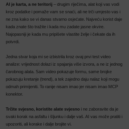
AI je karta, a ne teritorij
– drugim riječima, alat koji vas vodi
kroz podatke i pomaže vam se snaći, ali ne trči umjesto vas i
ne zna kako se vi danas stvarno osjećate. Najveću korist daje
kada znate što tražite i kada mu zadate jasne okvire.
Najopasniji je kada mu pripišete vlastite želje i čekate da ih
potvrdi.
Jedna stvar koja mi se izbistrila kroz ovaj prvi test video
analize: vrijednost dolazi iz spajanja više izvora, a ne iz jednog
čarobnog alata. Sam video pokazuje formu, same brojke
pokazuju kretanje (trend), a tek zajedno daju nalaz koji mogu
odmah primijeniti. To ranije nisam imao jer nisam imao MCP
konektor.
Trčite svjesno, koristite alate svjesno
i ne zaboravite da je
svaki korak na asfaltu i šljunku i dalje vaš. AI vas može pratiti i
upozoriti, ali korake i dalje brojite vi.