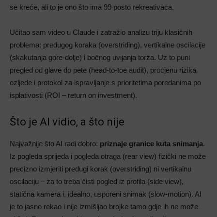
se kreće, ali to je ono što ima 99 posto rekreativaca.
Učitao sam video u Claude i zatražio analizu triju klasičnih
problema: predugog koraka (overstriding), vertikalne oscilacije
(skakutanja gore-dolje) i bočnog uvijanja torza. Uz to puni
pregled od glave do pete (head-to-toe audit), procjenu rizika
ozljede i protokol za ispravljanje s prioritetima poredanima po
isplativosti (ROI – return on investment).
Što je AI vidio, a što nije
Najvažnije što AI radi dobro:
priznaje granice kuta snimanja
.
Iz pogleda sprijeda i pogleda otraga (rear view) fizički ne može
precizno izmjeriti predugi korak (overstriding) ni vertikalnu
oscilaciju – za to treba čisti pogled iz profila (side view),
statična kamera i, idealno, usporeni snimak (slow-motion). AI
je to jasno rekao i nije izmišljao brojke tamo gdje ih ne može