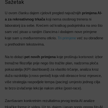
Sažetak
U ovom članku dajem cjelovit pregled najvažnijih
primjena AI-
a za rekreativnog trkača
koji nema osobnog trenera ni
laboratorij iza sebe. Krećem od kratkog podsjetnika na ono što
sam već pisao u ranijim člancima i dodajem nove primjene
koje sam u međuvremenu otkrio.
Tri primjene
već su obrađene
u prethodnim tekstovima.
Na to dolazi
pet novih primjena
koje proširuju korisnost: izbor
trenažne filozofije prije nego što tražite plan, nadzorna ploča
pokazatelja (KPI dashboard) za vlastito trčanje, analiza kroz
duža razdoblja (cross-period) koja vidi obrasce kroz mjesece,
više strategija raspodjele tempa (pacing) umjesto jednog cilja
te brzo izvlačenje lekcije nakon utrke (post-race).
Završavam konkretnim rezultatima prvog testa AI analize
trkačke forme iz videa. Uz to, dajem i jasan popis onoga što AI