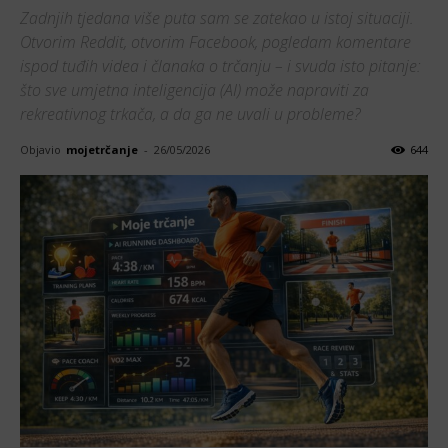
Zadnjih tjedana više puta sam se zatekao u istoj situaciji.
Otvorim Reddit, otvorim Facebook, pogledam komentare
ispod tuđih videa i članaka o trčanju – i svuda isto pitanje:
što sve umjetna inteligencija (AI) može napraviti za
rekreativnog trkača, a da ga ne uvali u probleme?
Objavio
mojetrčanje
-
26/05/2026
644