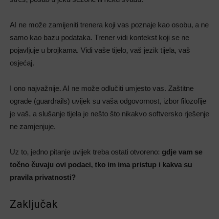
AI ne može zamijeniti trenera koji vas poznaje kao osobu, a ne
samo kao bazu podataka. Trener vidi kontekst koji se ne
pojavljuje u brojkama. Vidi vaše tijelo, vaš jezik tijela, vaš
osjećaj.
I ono najvažnije. AI ne može odlučiti umjesto vas. Zaštitne
ograde (guardrails) uvijek su vaša odgovornost, izbor filozofije
je vaš, a slušanje tijela je nešto što nikakvo softversko rješenje
ne zamjenjuje.
Uz to, jedno pitanje uvijek treba ostati otvoreno:
gdje vam se
točno čuvaju ovi podaci, tko im ima pristup i kakva su
pravila privatnosti?
Zaključak