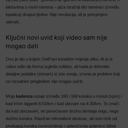
laktovima u visini ramena – jača stražnji dio ramena i između
lopatica) dvaput tjedno. Nije revolucija, ali je primjenjivo
odmah.
Ključni novi uvid koji video sam nije
mogao dati
Ovo je dio u kojem GetFast konektor mijenja sliku. AI je iz
videa vidio da forma izgleda solidno, ali kada je dohvatio
detaljne podatke (stream) iz iste sesije, izronio je problem koji
se vizualnim pregledom nije mogao uočiti.
Moja
kadenca
ostaje između 160 i 168 koraka u minuti (spm) i
kad trčim laganih 6:53/km i kad ubrzam na 4:30/km. To znači
da kad ubrzavam, ne povećavam brzinu okretaja nogu, nego
dužinu koraka. Klasičan rekreativni obrazac, ali nosi rizik od
predugog koraka (overstriding) i opterećenja goljenice (tibial