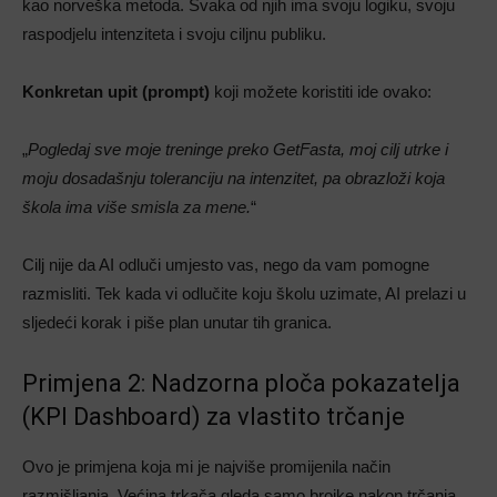
kao norveška metoda. Svaka od njih ima svoju logiku, svoju
raspodjelu intenziteta i svoju ciljnu publiku.
Konkretan upit (prompt)
koji možete koristiti ide ovako:
„
Pogledaj sve moje treninge preko GetFasta, moj cilj utrke i
moju dosadašnju toleranciju na intenzitet, pa obrazloži koja
škola ima više smisla za mene.
“
Cilj nije da AI odluči umjesto vas, nego da vam pomogne
razmisliti. Tek kada vi odlučite koju školu uzimate, AI prelazi u
sljedeći korak i piše plan unutar tih granica.
Primjena 2: Nadzorna ploča pokazatelja
(KPI Dashboard) za vlastito trčanje
Ovo je primjena koja mi je najviše promijenila način
razmišljanja. Većina trkača gleda samo brojke nakon trčanja.