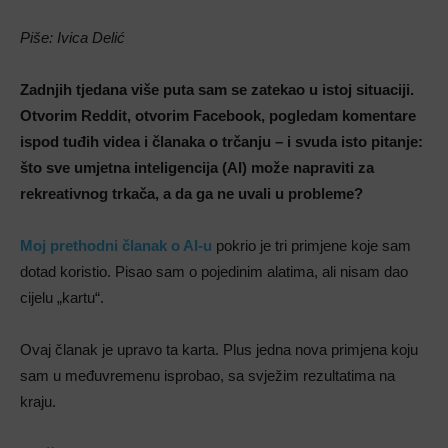
Piše: Ivica Delić
Zadnjih tjedana više puta sam se zatekao u istoj situaciji.
Otvorim Reddit, otvorim Facebook, pogledam komentare
ispod tuđih videa i članaka o trčanju – i svuda isto pitanje:
što sve umjetna inteligencija (AI) može napraviti za
rekreativnog trkača, a da ga ne uvali u probleme?
Moj prethodni članak o AI-u
pokrio je tri primjene koje sam
dotad koristio. Pisao sam o pojedinim alatima, ali nisam dao
cijelu „kartu“.
Ovaj članak je upravo ta karta. Plus jedna nova primjena koju
sam u međuvremenu isprobao, sa svježim rezultatima na
kraju.