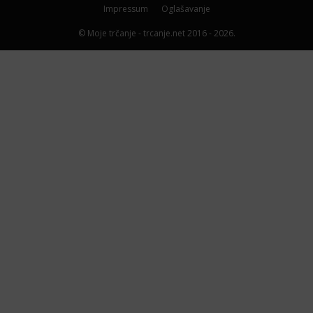
Impressum
Oglašavanje
© Moje trčanje - trcanje.net 2016 - 2026.