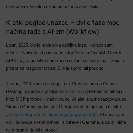
ne može i vjerojatno nikad neće moći zamijeniti.
Kratki pogled unazad – dvije faze mog
načina rada s AI-em (Workflow)
Lipanj 2025. bio je moja prva ozbiljna faza. Koristio sam
sučelje Typingmind povezano s ključem za OpenAI (OpenAI
API ključ), a podatke sam ručno izvlačio iz Garmina i lijepio u
prozor za razgovor (chat). Bilo je sporo, ali poučno.
Travanj 2026. donio je drugu fazu. Prešao sam na Claude
Desktop povezan s priključkom
GetFast
(GetFast konektor)
kroz MCP protokol – način na koji AI alat izravno razgovara sa
Strava i Garmin podacima. Detaljno sam to opisao u članku
„Kraj ere kopiranja i lijepljenja (copy-paste)“
. AI sada sam
vidi i dohvaća sve aktivnosti iz Strave i Garmina, a da mi ništa
ne moramo lijepiti u prozor.