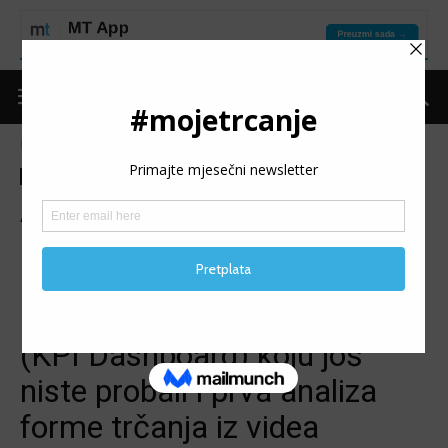
Naslovnica
Moje trčanje
Izdvojeno
Moje trčanje
Izdvojeno
Ostalo
Put do forme
Teme
AI ZA TRKAČA BEZ
PROFESIONALNOG TIMA:
Pregled najvažnijih primjena,
nadzorna ploča pokazatelja
(KPI Dashboard) koju još
niste probali i prva analiza
forme trčanja iz videa