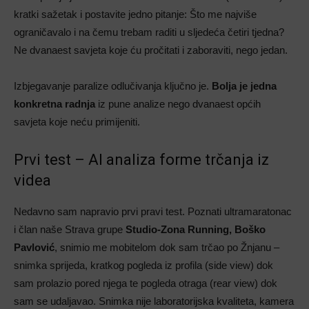
kratki sažetak i postavite jedno pitanje: Što me najviše
ograničavalo i na čemu trebam raditi u sljedeća četiri tjedna?
Ne dvanaest savjeta koje ću pročitati i zaboraviti, nego jedan.
Izbjegavanje paralize odlučivanja ključno je.
Bolja je jedna
konkretna radnja
iz pune analize nego dvanaest općih
savjeta koje neću primijeniti.
Prvi test – AI analiza forme trčanja iz
videa
Nedavno sam napravio prvi pravi test. Poznati ultramaratonac
i član naše Strava grupe
Studio-Zona Running, Boško
Pavlović
, snimio me mobitelom dok sam trčao po Žnjanu –
snimka sprijeda, kratkog pogleda iz profila (side view) dok
sam prolazio pored njega te pogleda otraga (rear view) dok
sam se udaljavao. Snimka nije laboratorijska kvaliteta, kamera