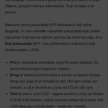
Vrijeme, prosječni tempo, kilometraža. To je rezultat, a ne
proces.
Nadzorna ploča pokazatelja (KPI dashboard) radi nešto
drugačije. Vi sami odredite najvažnije pokazatelje koje pratite
mjesečno i koji vas na vrijeme upozore da nešto ne valja. Evo
šest pokazatelja
(KPI – key performance indicators) koje
osobno pratim u 2026.
Prvi
je raspodjela intenziteta: cilj je 80 posto laganog i 20
posto intenzivnog trčanja kroz mjesec.
Drugi
je kadenca (broj koraka u minuti) na dugom trčanju
(long run), koja mi je trenutačno oko 162 spm (steps per
minute), a cilj je dovesti je u zonu od 172 do 180 spm.
Treći
je puls u zoni 2 (Z2 – lagana aerobna zona), pri tempu
5:30 do 5:55 min/km, koji bi za mene trebao biti između 148
i 153 otkucaja u minuti (bpm – beats per minute).