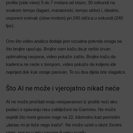
profila (side view) 5 do 7 metara od staze, 30 sekundi na
svakom tempu (lagani, maratonski, tempo utrke) i, idealno,
usporeni snimak (slow-motion) pri 240 sličica u sekundi (240
fps).
Ono što video analiza dodaje jest vizualna potvrda onoga na
što brojke upućuju. Brojke vam kažu da je nešto izvan
optimalnog raspona, video pokaže zašto. Brojke kažu da
kadenca ne raste s tempom, video pokaže da koljeno ide
naprijed dok kuk ostaje pasivan. To su dva dijela iste slagalice.
Što AI ne može i vjerojatno nikad neće
AI ne može pročitati moju neispavanost iz prošle noći ako
podaci o spavanju nisu zabilježeni na Garminu. Ne može
osjetiti što meni govore noge na 22. kilometru kad pomislim
„danas mi je teže nego inače“. Ne može uzeti u obzir životni
stres, posao u jeku sezone ili neku svađu.