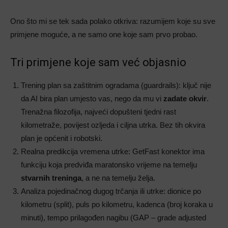
Ono što mi se tek sada polako otkriva: razumijem koje su sve
primjene moguće, a ne samo one koje sam prvo probao.
Tri primjene koje sam već objasnio
Trening plan sa zaštitnim ogradama (guardrails): ključ nije
da AI bira plan umjesto vas, nego da mu vi
zadate okvir
.
Trenažna filozofija, najveći dopušteni tjedni rast
kilometraže, povijest ozljeda i ciljna utrka. Bez tih okvira
plan je općenit i robotski.
Realna predikcija vremena utrke: GetFast konektor ima
funkciju koja predviđa maratonsko vrijeme na temelju
stvarnih treninga
, a ne na temelju želja.
Analiza pojedinačnog dugog trčanja ili utrke: dionice po
kilometru (split), puls po kilometru, kadenca (broj koraka u
minuti), tempo prilagođen nagibu (GAP – grade adjusted