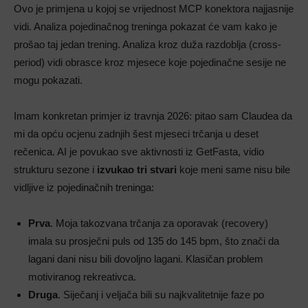
Ovo je primjena u kojoj se vrijednost MCP konektora najjasnije
vidi. Analiza pojedinačnog treninga pokazat će vam kako je
prošao taj jedan trening. Analiza kroz duža razdoblja (cross-
period) vidi obrasce kroz mjesece koje pojedinačne sesije ne
mogu pokazati.
Imam konkretan primjer iz travnja 2026: pitao sam Claudea da
mi da opću ocjenu zadnjih šest mjeseci trčanja u deset
rečenica. AI je povukao sve aktivnosti iz GetFasta, vidio
strukturu sezone i
izvukao tri stvari
koje meni same nisu bile
vidljive iz pojedinačnih treninga:
Prva
. Moja takozvana trčanja za oporavak (recovery)
imala su prosječni puls od 135 do 145 bpm, što znači da
lagani dani nisu bili dovoljno lagani. Klasičan problem
motiviranog rekreativca.
Druga
. Siječanj i veljača bili su najkvalitetnije faze po