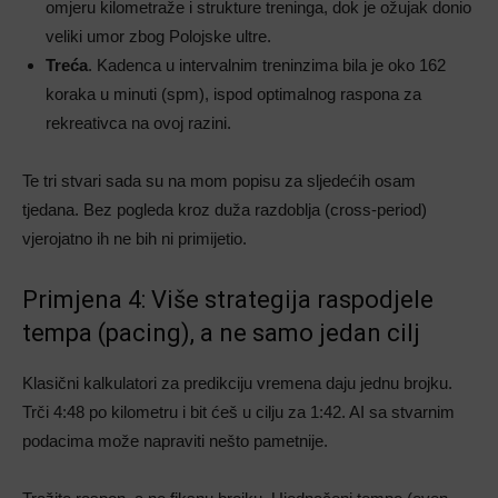
omjeru kilometraže i strukture treninga, dok je ožujak donio
veliki umor zbog Polojske ultre.
Treća
. Kadenca u intervalnim treninzima bila je oko 162
koraka u minuti (spm), ispod optimalnog raspona za
rekreativca na ovoj razini.
Te tri stvari sada su na mom popisu za sljedećih osam
tjedana. Bez pogleda kroz duža razdoblja (cross-period)
vjerojatno ih ne bih ni primijetio.
Primjena 4: Više strategija raspodjele
tempa (pacing), a ne samo jedan cilj
Klasični kalkulatori za predikciju vremena daju jednu brojku.
Trči 4:48 po kilometru i bit ćeš u cilju za 1:42. AI sa stvarnim
podacima može napraviti nešto pametnije.