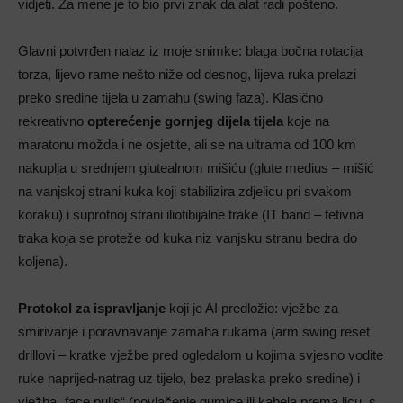
vidjeti. Za mene je to bio prvi znak da alat radi pošteno.
Glavni potvrđen nalaz iz moje snimke: blaga bočna rotacija
torza, lijevo rame nešto niže od desnog, lijeva ruka prelazi
preko sredine tijela u zamahu (swing faza). Klasično
rekreativno
opterećenje gornjeg dijela tijela
koje na
maratonu možda i ne osjetite, ali se na ultrama od 100 km
nakuplja u srednjem glutealnom mišiću (glute medius – mišić
na vanjskoj strani kuka koji stabilizira zdjelicu pri svakom
koraku) i suprotnoj strani iliotibijalne trake (IT band – tetivna
traka koja se proteže od kuka niz vanjsku stranu bedra do
koljena).
Protokol za ispravljanje
koji je AI predložio: vježbe za
smirivanje i poravnavanje zamaha rukama (arm swing reset
drillovi – kratke vježbe pred ogledalom u kojima svjesno vodite
ruke naprijed-natrag uz tijelo, bez prelaska preko sredine) i
vježba „face pulls“ (povlačenje gumice ili kabela prema licu, s