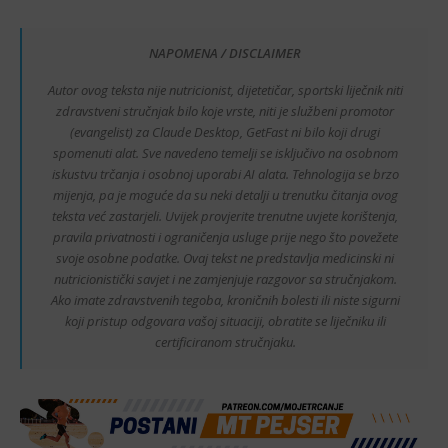
NAPOMENA / DISCLAIMER
Autor ovog teksta nije nutricionist, dijetetičar, sportski liječnik niti
zdravstveni stručnjak bilo koje vrste, niti je službeni promotor
(evangelist) za Claude Desktop, GetFast ni bilo koji drugi
spomenuti alat. Sve navedeno temelji se isključivo na osobnom
iskustvu trčanja i osobnoj uporabi AI alata. Tehnologija se brzo
mijenja, pa je moguće da su neki detalji u trenutku čitanja ovog
teksta već zastarjeli. Uvijek provjerite trenutne uvjete korištenja,
pravila privatnosti i ograničenja usluge prije nego što povežete
svoje osobne podatke. Ovaj tekst ne predstavlja medicinski ni
nutricionistički savjet i ne zamjenjuje razgovor sa stručnjakom.
Ako imate zdravstvenih tegoba, kroničnih bolesti ili niste sigurni
koji pristup odgovara vašoj situaciji, obratite se liječniku ili
certificiranom stručnjaku.