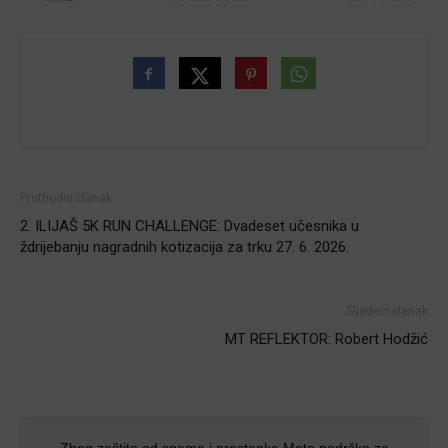
Prethodni članak
2. ILIJAŠ 5K RUN CHALLENGE: Dvadeset učesnika u
ždrijebanju nagradnih kotizacija za trku 27. 6. 2026.
Sljedeći članak
MT REFLEKTOR: Robert Hodžić
Zbog zaštite od spama i prestanka Meta podrške za