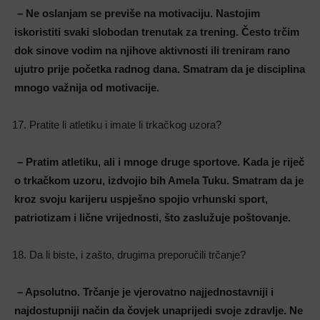
– Ne oslanjam se previše na motivaciju. Nastojim
iskoristiti svaki slobodan trenutak za trening. Često trčim
dok sinove vodim na njihove aktivnosti ili treniram rano
ujutro prije početka radnog dana. Smatram da je disciplina
mnogo važnija od motivacije
.
Pratite li atletiku i imate li trkačkog uzora?
– Pratim atletiku, ali i mnoge druge sportove. Kada je riječ
o trkačkom uzoru, izdvojio bih Amela Tuku. Smatram da je
kroz svoju karijeru uspješno spojio vrhunski sport,
patriotizam i lične vrijednosti, što zaslužuje poštovanje
.
Da li biste, i zašto, drugima preporučili trčanje?
–
Apsolutno. Trčanje je vjerovatno najjednostavniji i
najdostupniji način da čovjek unaprijedi svoje zdravlje. Ne