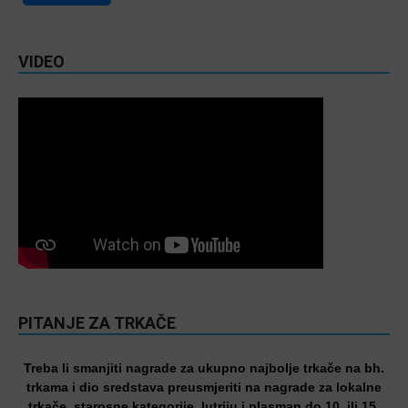
VIDEO
PITANJE ZA TRKAČE
Treba li smanjiti nagrade za ukupno najbolje trkače na bh.
trkama i dio sredstava preusmjeriti na nagrade za lokalne
trkače, starosne kategorije, lutriju i plasman do 10. ili 15.