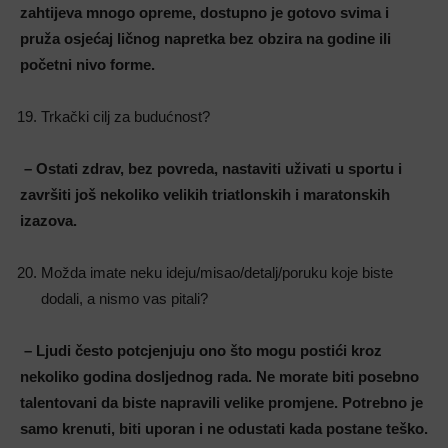
zahtijeva mnogo opreme, dostupno je gotovo svima i
pruža osjećaj ličnog napretka bez obzira na godine ili
početni nivo forme.
Trkački cilj za budućnost?
– Ostati zdrav, bez povreda, nastaviti uživati u sportu i
završiti još nekoliko velikih triatlonskih i maratonskih
izazova
.
Možda imate neku ideju/misao/detalj/poruku koje biste
dodali, a nismo vas pitali?
– Ljudi često potcjenjuju ono što mogu postići kroz
nekoliko godina dosljednog rada. Ne morate biti posebno
talentovani da biste napravili velike promjene. Potrebno je
samo krenuti, biti uporan i ne odustati kada postane teško.