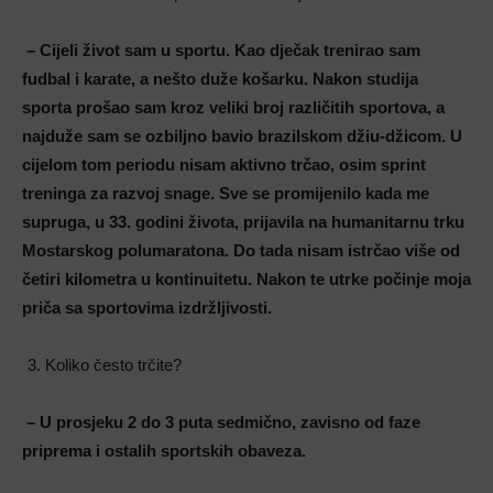
–
Cijeli život sam u sportu. Kao dječak trenirao sam
fudbal i karate, a nešto duže košarku. Nakon studija
sporta prošao sam kroz veliki broj različitih sportova, a
najduže sam se ozbiljno bavio brazilskom džiu-džicom. U
cijelom tom periodu nisam aktivno trčao, osim sprint
treninga za razvoj snage. Sve se promijenilo kada me
supruga, u 33. godini života, prijavila na humanitarnu trku
Mostarskog polumaratona. Do tada nisam istrčao više od
četiri kilometra u kontinuitetu. Nakon te utrke počinje moja
priča sa sportovima izdržljivosti
.
Koliko često trčite?
– U prosjeku 2 do 3 puta sedmično, zavisno od faze
priprema i ostalih sportskih obaveza
.