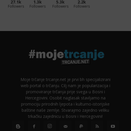
27.1k
1.3k
5.3k
2.2k
Followers
Followers
Followers
Followers
Moje trčanje trcanje.net je prvi bh specijalizirani
web portal o trčanju. Cilj nam je popularizacija i
promoviranje trčanja prije svega u Bosni i
Hercegovini. Osobit naglasak stavljamo na
promociju prirodnih ljepota i kulturno-istorijske
baštine naše zemlje. Stvarajmo zajedno veliku
trkačku zajednicu u Bosni i Hercegovini!