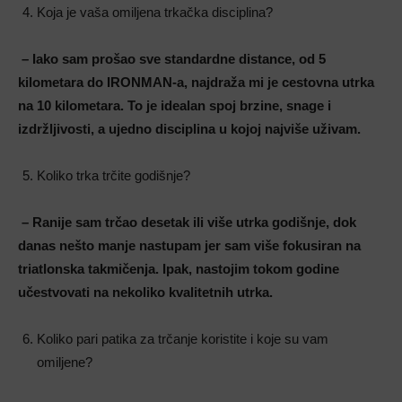
Koja je vaša omiljena trkačka disciplina?
– Iako sam prošao sve standardne distance, od 5
kilometara do IRONMAN-a, najdraža mi je cestovna utrka
na 10 kilometara. To je idealan spoj brzine, snage i
izdržljivosti, a ujedno disciplina u kojoj najviše uživam
.
Koliko trka trčite godišnje?
– Ranije sam trčao desetak ili više utrka godišnje, dok
danas nešto manje nastupam jer sam više fokusiran na
triatlonska takmičenja. Ipak, nastojim tokom godine
učestvovati na nekoliko kvalitetnih utrka
.
Koliko pari patika za trčanje koristite i koje su vam
omiljene?