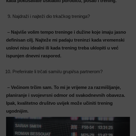
kada pokušavate uskladiti porodicu, posao i trening
.
Najdraži i najteži dio trkačkog treninga?
– Najviše volim tempo treninge i dužine koje imaju jasno
definisan cilj. Najteže mi padaju treninzi kada vremenski
uslovi nisu idealni ili kada trening treba uklopiti u već
ispunjen dnevni raspored
.
Preferirate li trčati sami/u grupi/sa partnerom?
– Većinom trčim sam. To mi je vrijeme za razmišljanje,
planiranje i svojevrsni odmor od svakodnevnih obaveza.
Ipak, kvalitetno društvo uvijek može učiniti trening
ugodnijim
.