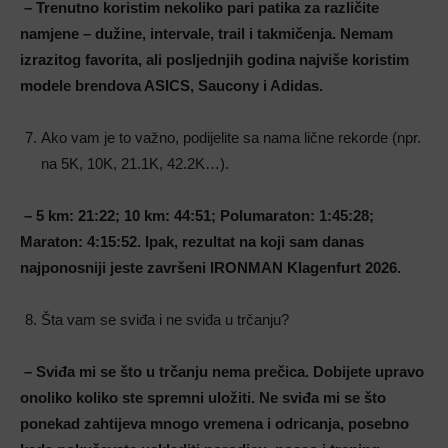
– Trenutno koristim nekoliko pari patika za različite
namjene – dužine, intervale, trail i takmičenja. Nemam
izrazitog favorita, ali posljednjih godina najviše koristim
modele brendova ASICS, Saucony i Adidas
.
Ako vam je to važno, podijelite sa nama lične rekorde (npr.
na 5K, 10K, 21.1K, 42.2K…).
– 5 km: 21:22; 10 km: 44:51; Polumaraton: 1:45:28;
Maraton: 4:15:52. Ipak, rezultat na koji sam danas
najponosniji jeste završeni IRONMAN Klagenfurt 2026.
Šta vam se sviđa i ne sviđa u trčanju?
– Sviđa mi se što u trčanju nema prečica. Dobijete upravo
onoliko koliko ste spremni uložiti. Ne sviđa mi se što
ponekad zahtijeva mnogo vremena i odricanja, posebno