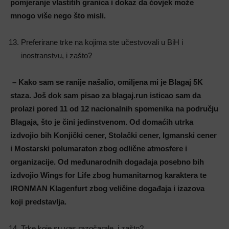
pomjeranje vlastitih granica i dokaz da čovjek može
mnogo više nego što misli
.
Preferirane trke na kojima ste učestvovali u BiH i
inostranstvu, i zašto?
– Kako sam se ranije našalio, omiljena mi je Blagaj 5K
staza. Još dok sam pisao za blagaj.run isticao sam da
prolazi pored 11 od 12 nacionalnih spomenika na području
Blagaja, što je čini jedinstvenom. Od domaćih utrka
izdvojio bih Konjički cener, Stolački cener, Igmanski cener
i Mostarski polumaraton zbog odlične atmosfere i
organizacije. Od međunarodnih događaja posebno bih
izdvojio Wings for Life zbog humanitarnog karaktera te
IRONMAN Klagenfurt zbog veličine događaja i izazova
koji predstavlja
.
Trke koje su vas razočarale, i zašto?