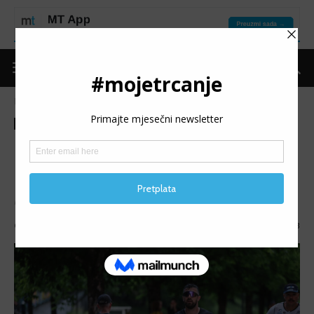
Naslovnica
Moje trčanje
Izdvojeno
Moje trčanje
Izdvojeno
MT reflektor
MT REFLEKTOR: Jasmin
Pandur
MT REFLEKTOR (155): Predstavljamo Jasmina Pandura.
Objavio
mojetrčanje
-
09/07/2026
533