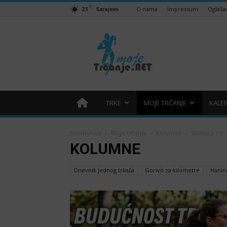
C
23
O nama
Impressum
Oglaša
Sarajevo
Moje
trčanje
–
trcanje.net
TRKE
MOJE TRČANJE
KALE
Naslovnica
Moje trčanje
Kolumne
Stranica 19
KOLUMNE
Dnevnik jednog trkača
Gorivo za kilometre
Hanin