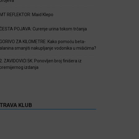
brojeva
MT REFLEKTOR: Maid Klepo
ČESTA POJAVA: Curenje urina tokom trčanja
GORIVO ZA KILOMETRE: Kako pomoću beta-
alanina smanjiti nakupljanje vodonika u mišićima?
2. ZAVIDOVIĆI 5K: Ponovljen broj finišera iz
premijernog izdanja
TRAVA KLUB