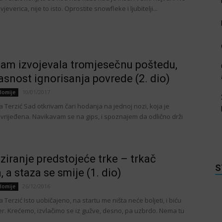
jeverica, nije to isto. Oprostite snowfleke i ljubitelji...
am izvojevala tromjesečnu poštedu,
opasnost ignorisanja povrede (2. dio)
10/01/2017
lomije
a Terzić Sad otkrivam čari hodanja na jednoj nozi, koja je
vrijeđena. Navikavam se na gips, i spoznajem da odlično drži
.
iziranje predstojeće trke – trkač
S
, a staza se smije (1. dio)
26/12/2016
lomije
a Terzić Isto uobičajeno, na startu me ništa neće boljeti, i biću
r. Krećemo, izvlačimo se iz gužve, desno, pa uzbrdo. Nema tu