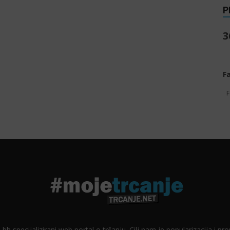
P
3
F
F
 bh specijalizirani web portal o trčanju. Cilj nam je popularizacija i p