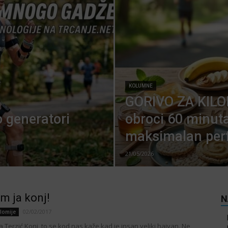
KOLUMNE
GORIVO ZA KILO
 generatori
obroci 60 minuta
maksimalan per
21/05/2026
am ja konj!
N
02/02/2017
lomije
a Terzić Konj, to se kod nas kaže kad je insan veliki hajvan. Ne