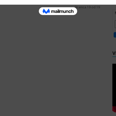
Stranica 19 od 19
V