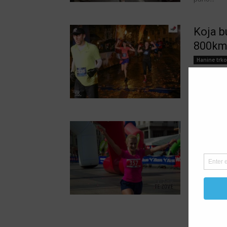
Koja b
800km 
Hanine trko
Piše: Hani
tom Zagreb
Jebo l
Hanine trko
Piše: Hanif
Od aprila n
bio u...