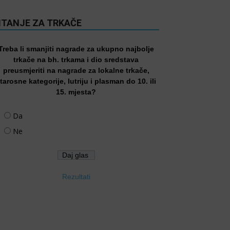
ITANJE ZA TRKAČE
Treba li smanjiti nagrade za ukupno najbolje
trkače na bh. trkama i dio sredstava
preusmjeriti na nagrade za lokalne trkače,
tarosne kategorije, lutriju i plasman do 10. ili
15. mjesta?
Da
Ne
Rezultati