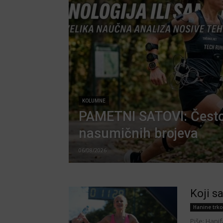
KOLUMNE
PAMETNI SATOVI: Često
nasumičnih brojeva
06/08/2026
Koji s
Hanine trko
Piše: Hanif