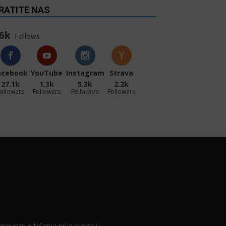
RATITE NAS
6k
Follows
acebook
YouTube
Instagram
Strava
27.1k
1.3k
5.3k
2.2k
ollowers
Followers
Followers
Followers
romoviranje trčanja prije svega u