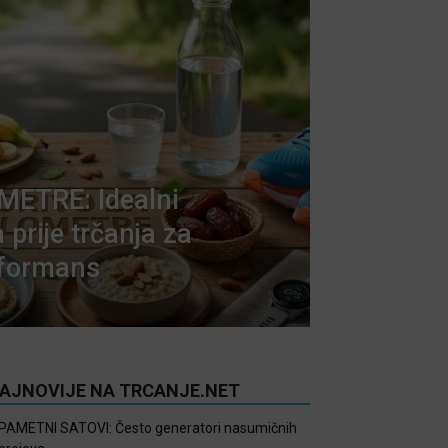
METRE: Idealni
 prije trčanja za
formans
AJNOVIJE NA TRCANJE.NET
PAMETNI SATOVI: Često generatori nasumičnih