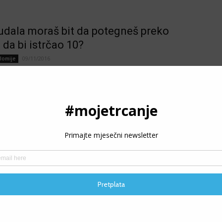
udala moraš bit da potegneš preko
da bi istrčao 10?
09/11/2016
lomije
fa Terzić Jebeš ga, koliko god da sam naklonjena jugu, meni u
u bude divno svaki put. Zbog čega god da odem, osjećam...
i me maraton, da me jebo!
13/10/2016
lomije
a Terzić Danima sam u panici. Ništa nisam trenirala preko ljeta.
isam potrčala ozbiljnije. Sastavile me druge obaveze, trening je
P