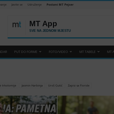
vanje
Javite se
Udruženje
Postani MT Pejser
NDAR
PUT DO FORME
FOTO/VIDEO
MT TABELE
MT 
e trkolomije
Jasmin Harbinja
Uroš Gutić
Zapisi sa Floride