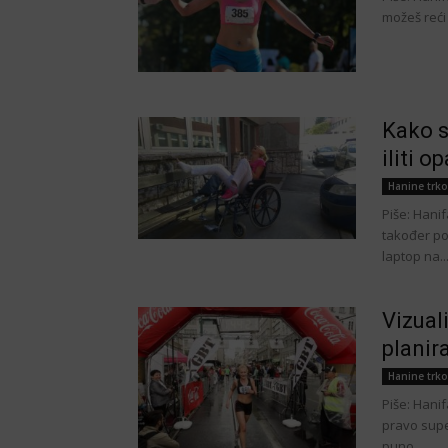
možeš reći v
Kako s
iliti 
Hanine trko
Piše: Hanif
također po
laptop na..
Vizual
planira
Hanine trko
Piše: Hanif
pravo supe
puno...