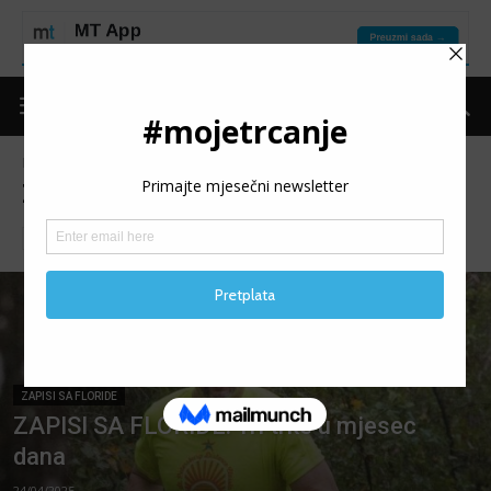
Naslovnica
Kolumne
Zapisi sa Floride
ZAPISI SA FLORIDE
Dnevnik jednog trkača
Gorivo za kilometre
ZAPISI SA FLORIDE
ZAPISI SA FLORIDE: Tri trke u mjesec
dana
24/04/2025