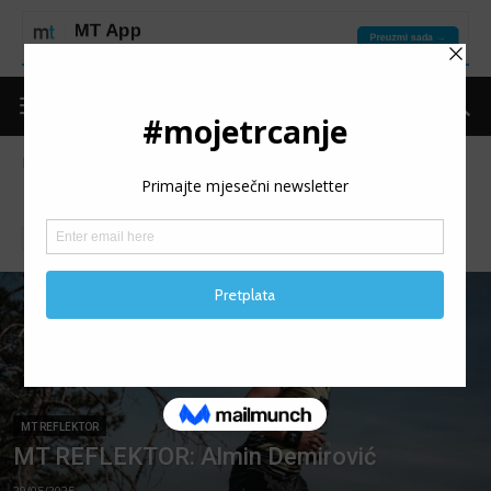
Naslovnica
Moje trčanje
MT reflektor
Stranica 15
MT REFLEKTOR
Iz svijeta trčanja
Izdvojeno
Kolumne
Legende
MT REFLEKTOR
MT REFLEKTOR: Almin Demirović
29/05/2025