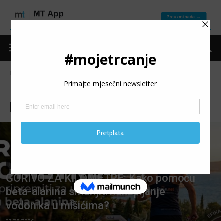
Naslovnica
Put do forme
Ishrana/Suplementacija
ISHRANA/SUPLEMENTACIJA
Ishrana/Suplementacija
Motivacija
Oporavak
Oprema
ISHRANA/SUPLEMENTACIJA
GORIVO ZA KILOMETRE: Kako pomoću
beta-alanina smanjiti nakupljanje
vodonika u mišićima?
03/08/2026