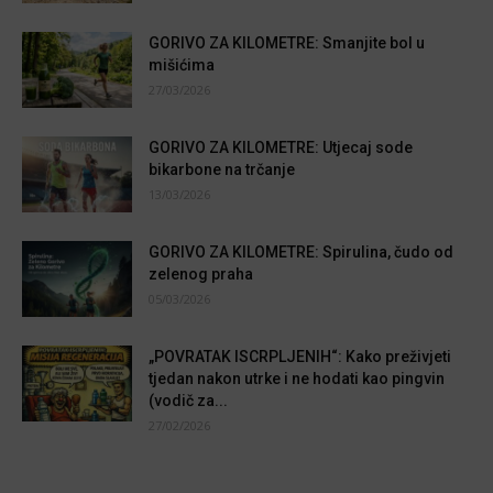
GORIVO ZA KILOMETRE: Smanjite bol u
mišićima
27/03/2026
GORIVO ZA KILOMETRE: Utjecaj sode
bikarbone na trčanje
13/03/2026
GORIVO ZA KILOMETRE: Spirulina, čudo od
zelenog praha
05/03/2026
„POVRATAK ISCRPLJENIH“: Kako preživjeti
tjedan nakon utrke i ne hodati kao pingvin
(vodič za...
27/02/2026