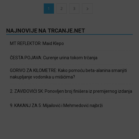
1
2
3
NAJNOVIJE NA TRCANJE.NET
MT REFLEKTOR: Maid Klepo
ČESTA POJAVA: Curenje urina tokom trčanja
GORIVO ZA KILOMETRE: Kako pomoću beta-alanina smanjiti
nakupljanje vodonika u mišićima?
2. ZAVIDOVIĆI 5K: Ponovljen broj finišera iz premijernog izdanja
9. KAKANJ ZA 5: Mijailović i Mehmedović najbrži