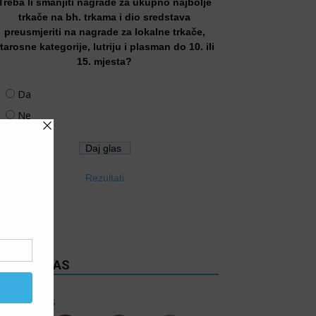
Treba li smanjiti nagrade za ukupno najbolje
trkače na bh. trkama i dio sredstava
preusmjeriti na nagrade za lokalne trkače,
tarosne kategorije, lutriju i plasman do 10. ili
15. mjesta?
Da
Ne
Rezultati
RATITE NAS
6k
Follows