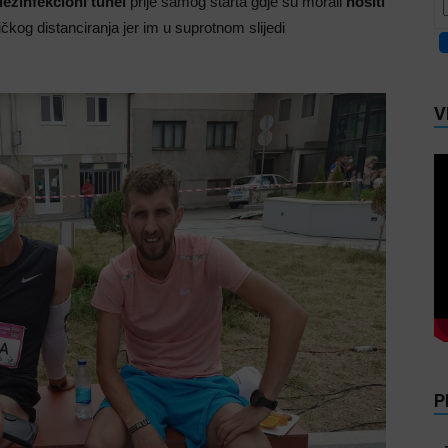
 dezinfekcioni tunel
prije samog starta gdje su morali
nositi
ičkog distanciranja jer im u suprotnom slijedi
V
P