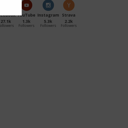
acebook
YouTube
Instagram
Strava
27.1k
1.3k
5.3k
2.2k
ollowers
Followers
Followers
Followers