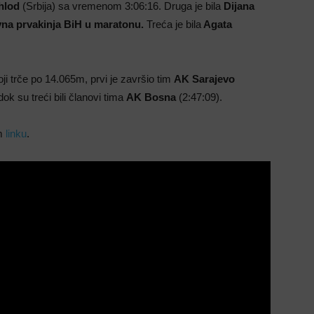
ohlod
(Srbija) sa vremenom 3:06:16. Druga je bila
Dijana
na prvakinja BiH u maratonu.
Treća je bila
Agata
ji trče po 14.065m, prvi je završio tim
AK Sarajevo
ok su treći bili članovi tima
AK Bosna
(2:47:09).
om
linku
.