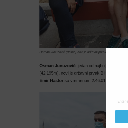
Osman Junuzović (desno) novi je državni prvak BiH u maraton
Osman Junuzović
, jedan od najboljih atletičar
(42.195m), novi je državni prvak BiH u maratonu
Emir Hastor
sa vremenom 2:46:01. Ovo je ujed