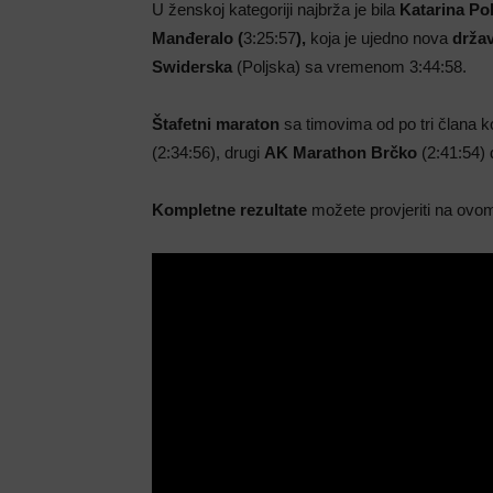
U ženskoj kategoriji najbrža je bila
Katarina P
Manđeralo (
3:25:57
),
koja je ujedno nova
držav
Swiderska
(Poljska) sa vremenom 3:44:58.
Štafetni maraton
sa timovima od po tri člana ko
(2:34:56), drugi
AK
Marathon Brčko
(2:41:54) d
Kompletne rezultate
možete provjeriti na ov