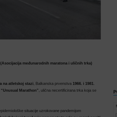
 (Asocijacija međunarodnih maratona i uličnih trka)
 na atletskoj stazi
, Balkanska prvenstva
1966. i 1981
.
i
“Unusual Marathon”
, ulična necertificirana trka koja se
P
 epidemiološke situacije uzrokovane pandemijom