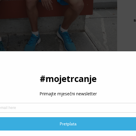
s
u
a u BiH, koji je po prvi puta trčao distancu maratona
 (2:30:10). Drugi je bio
Davor Vidović
(2:44:20), a treći
no poredak Prvenstva BiH u maratonu u muškoj kategoriji.
P
3