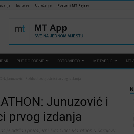
šavanje
Javite se
Udruženje
Postani MT Pejser
NDAR
PUT DO FORME
FOTO/VIDEO
MT TABELE
MT 
: Junuzović i Pohlod pobjednici prvog izdanja
N
ATHON: Junuzović i
i prvog izdanja
as je održan premijerni Two Cities Marathon u Sarajevu