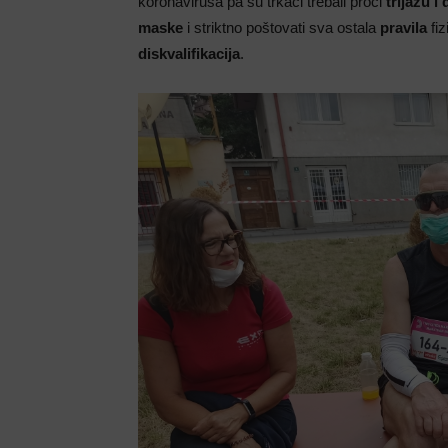
koronavirusa pa su trkači trebali proći
trijažu i
maske
i striktno poštovati sva ostala
pravila
fiz
diskvalifikacija
.