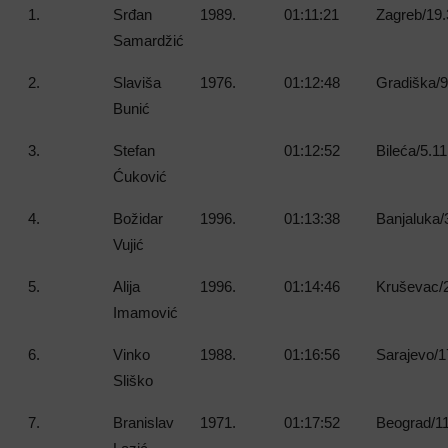
1.
Srđan
1989.
01:11:21
Zagreb/19.
Samardžić
2.
Slaviša
1976.
01:12:48
Gradiška/9
Bunić
3.
Stefan
01:12:52
Bileća/5.11
Ćuković
4.
Božidar
1996.
01:13:38
Banjaluka/
Vujić
5.
Alija
1996.
01:14:46
Kruševac/2
Imamović
6.
Vinko
1988.
01:16:56
Sarajevo/1
Sliško
7.
Branislav
1971.
01:17:52
Beograd/11