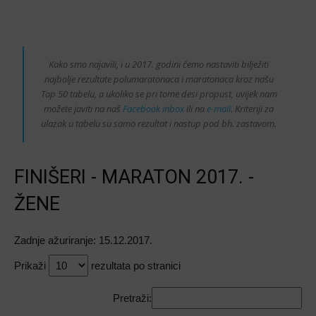
Kako smo najavili, i u 2017. godini ćemo nastaviti bilježiti
najbolje rezultate polumaratonaca i maratonaca kroz našu
Top 50 tabelu, a ukoliko se pri tome desi propust, uvijek nam
možete javiti na naš
Facebook inbox
ili na
e-mail
. Kriteriji za
ulazak u tabelu su samo rezultat i nastup pod bh. zastavom.
FINIŠERI - MARATON 2017. -
ŽENE
Zadnje ažuriranje: 15.12.2017.
Prikaži
rezultata po stranici
Pretraži: