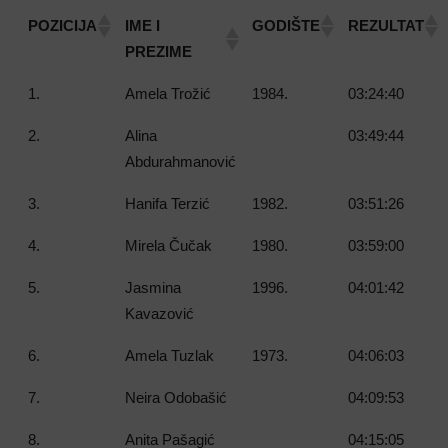
POZICIJA
IME I
GODIŠTE
REZULTAT
PREZIME
1.
Amela Trožić
1984.
03:24:40
2.
Alina
03:49:44
Abdurahmanović
3.
Hanifa Terzić
1982.
03:51:26
4.
Mirela Čučak
1980.
03:59:00
5.
Jasmina
1996.
04:01:42
Kavazović
6.
Amela Tuzlak
1973.
04:06:03
7.
Neira Odobašić
04:09:53
8.
Anita Pašagić
04:15:05