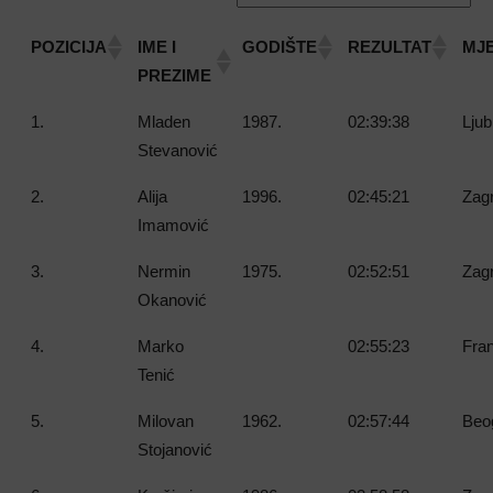
POZICIJA
IME I
GODIŠTE
REZULTAT
MJ
PREZIME
1.
Mladen
1987.
02:39:38
Ljub
Stevanović
2.
Alija
1996.
02:45:21
Zagr
Imamović
3.
Nermin
1975.
02:52:51
Zagr
Okanović
4.
Marko
02:55:23
Fran
Tenić
5.
Milovan
1962.
02:57:44
Beog
Stojanović