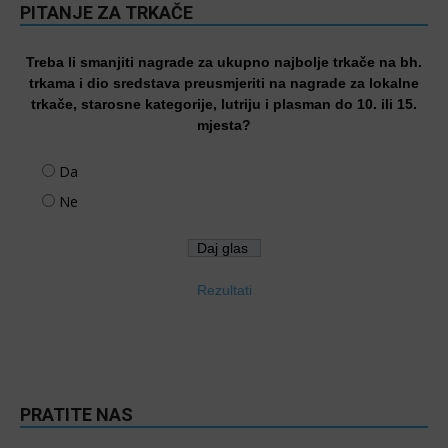
PITANJE ZA TRKAČE
Treba li smanjiti nagrade za ukupno najbolje trkače na bh.
trkama i dio sredstava preusmjeriti na nagrade za lokalne
trkače, starosne kategorije, lutriju i plasman do 10. ili 15.
mjesta?
Da
Ne
Rezultati
PRATITE NAS