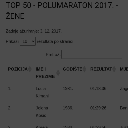
TOP 50 - POLUMARATON 2017. -
ŽENE
Zadnje ažuriranje: 3. 12. 2017.
Prikaži
rezultata po stranici
Pretraži:
POZICIJA
IME I
GODIŠTE
REZULTAT
MJ
PREZIME
1.
Lucia
1981.
01:18:36
Zagr
Kimani
2.
Jelena
1986.
01:29:26
Banj
Kosić
3.
Amela
1984.
01:29:56
Tuzl