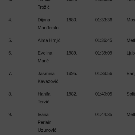
Trožić
4.
Dijana
1980.
01:33:36
Most
Manđeralo
5.
Alma Hrnjić
01:36:45
Metk
6.
Evelina
1989.
01:39:09
Ljub
Marić
7.
Jasmina
1995.
01:39:56
Banj
Kavazović
8.
Hanifa
1982.
01:40:05
Spli
Terzić
9.
Ivana
01:44:35
Metk
Perlain
Uzunović