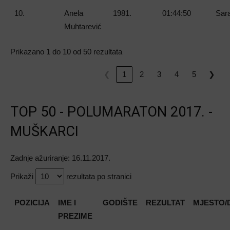
10.
Anela
1981.
01:44:50
Sara
Muhtarević
Prikazano 1 do 10 od 50 rezultata
❮
1
2
3
4
5
❯
TOP 50 - POLUMARATON 2017. -
MUŠKARCI
Zadnje ažuriranje: 16.11.2017.
Prikaži
rezultata po stranici
POZICIJA
IME I
GODIŠTE
REZULTAT
MJESTO/
PREZIME