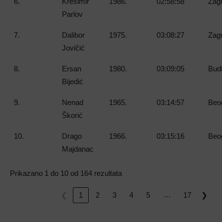
6.
Krešimir
1986.
02:58:58
Zagr
Parlov
7.
Dalibor
1975.
03:08:27
Zagr
Jovičić
8.
Ersan
1980.
03:09:05
Bud
Bijedić
9.
Nenad
1965.
03:14:57
Beog
Škorić
10.
Drago
1966.
03:15:16
Beog
Majdanac
Prikazano 1 do 10 od 164 rezultata
…
❮
1
2
3
4
5
17
❯