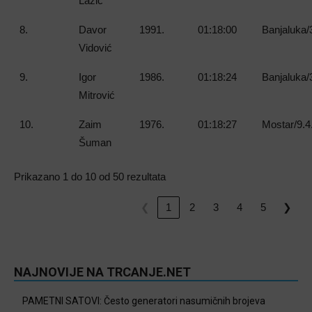
Lazić
8.
Davor
1991.
01:18:00
Banjaluka/
Vidović
9.
Igor
1986.
01:18:24
Banjaluka/
Mitrović
10.
Zaim
1976.
01:18:27
Mostar/9.4
Šuman
Prikazano 1 do 10 od 50 rezultata
❮
1
2
3
4
5
❯
NAJNOVIJE NA TRCANJE.NET
PAMETNI SATOVI: Često generatori nasumičnih brojeva