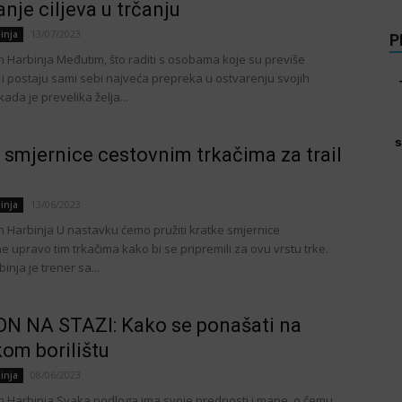
anje ciljeva u trčanju
13/07/2023
inja
P
in Harbinja Međutim, što raditi s osobama koje su previše
 i postaju sami sebi najveća prepreka u ostvarenju svojih
kada je prevelika želja...
s
 smjernice cestovnim trkačima za trail
13/06/2023
inja
in Harbinja U nastavku ćemo pružiti kratke smjernice
 upravo tim trkačima kako bi se pripremili za ovu vrstu trke.
inja je trener sa...
N NA STAZI: Kako se ponašati na
kom borilištu
08/06/2023
inja
in Harbinja Svaka podloga ima svoje prednosti i mane, o čemu