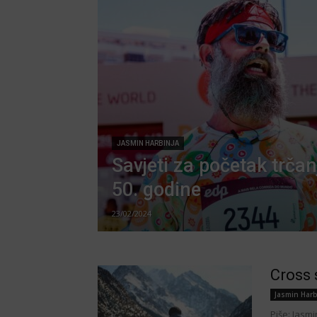
JASMIN HARBINJA
Savjeti za početak trča
50. godine
23/02/2024
Cross 
Jasmin Harb
Piše: Jasm