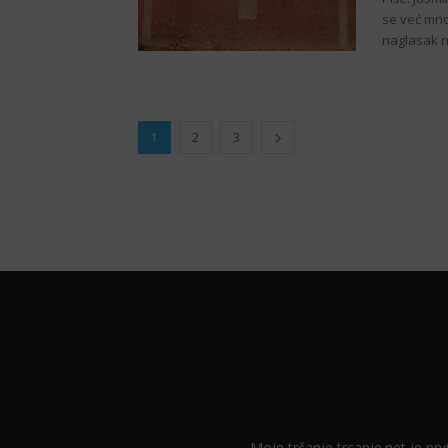
se već mnog
naglasak na
1
2
3
Moje trčanje trcanje.net je prvi