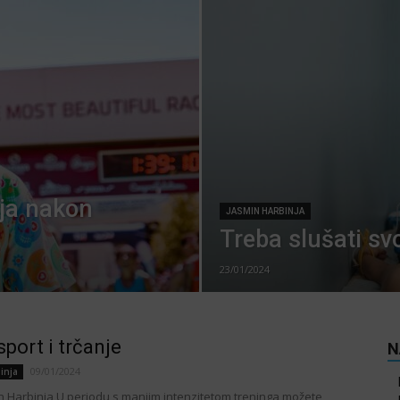
nja nakon
JASMIN HARBINJA
Treba slušati svo
23/01/2024
sport i trčanje
N
09/01/2024
inja
in Harbinja U periodu s manjim intenzitetom treninga možete