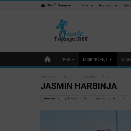
C
29.7
O nama
Impressum
Ogla
Sarajevo
Moje
trčanje
–
trcanje.net
TRKE
MOJE TRČANJE
KALE
Naslovnica
Kolumne
Jasmin Harbinja
JASMIN HARBINJA
Dnevnik jednog trkača
Gorivo za kilometre
Hanin