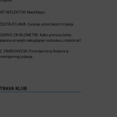
brojeva
MT REFLEKTOR: Maid Klepo
ČESTA POJAVA: Curenje urina tokom trčanja
GORIVO ZA KILOMETRE: Kako pomoću beta-
alanina smanjiti nakupljanje vodonika u mišićima?
2. ZAVIDOVIĆI 5K: Ponovljen broj finišera iz
premijernog izdanja
TRAVA KLUB