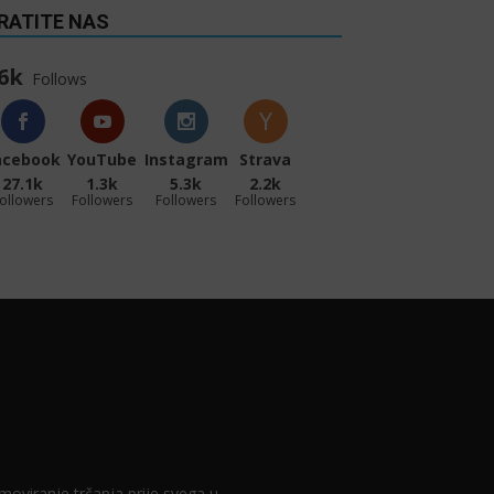
RATITE NAS
6k
Follows
acebook
YouTube
Instagram
Strava
27.1k
1.3k
5.3k
2.2k
ollowers
Followers
Followers
Followers
romoviranje trčanja prije svega u