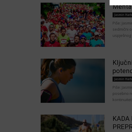
Mental
Jasmin Harb
Piše: Jasm
sedmični ob
uspješnog 
Ključn
potenc
Jasmin Harb
Piše: Jasm
posebno re
kontinuitet,
KADA 
PREPRE