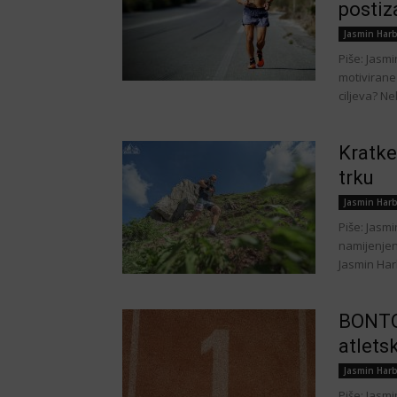
postiz
Jasmin Harb
Piše: Jasm
motivirane
ciljeva? Ne
Kratke
trku
Jasmin Harb
Piše: Jasm
namijenjene
Jasmin Harb
BONTO
atlets
Jasmin Harb
Piše: Jasm