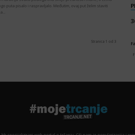
P
o puta pisalo i raspravljalo. Međutim, ovaj put želim staviti
...
3
Stranica 1 od 3
F
F
 bh specijalizirani web portal o trčanju. Cilj nam je popularizacija i p