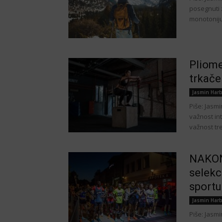
posegnuti 
monotoniju 
Pliome
trkače
Jasmin Harb
Piše: Jasm
važnost in
važnost tr
NAKON
selekc
sportu
Jasmin Harb
Piše: Jasm