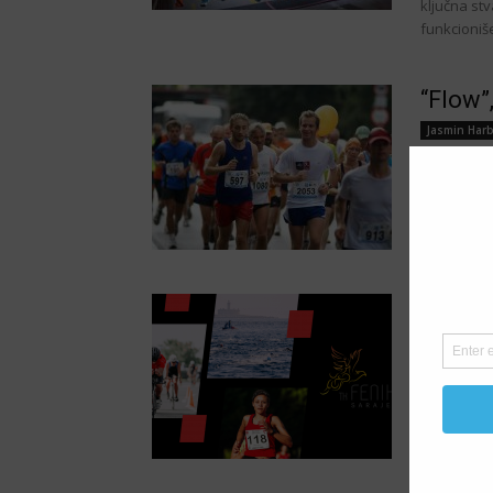
ključna st
funkcioniš
“Flow”,
Jasmin Harb
Piše: Jasmi
se može svj
TK FEN
porod
Jasmin Harb
Piše: Jasm
je dio Tri
ljubav prem