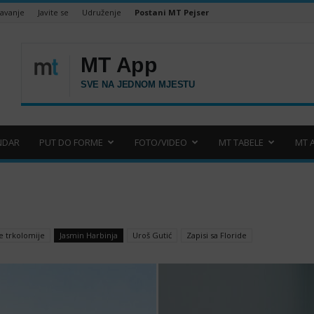
šavanje
Javite se
Udruženje
Postani MT Pejser
NDAR
PUT DO FORME
FOTO/VIDEO
MT TABELE
MT 
e trkolomije
Jasmin Harbinja
Uroš Gutić
Zapisi sa Floride