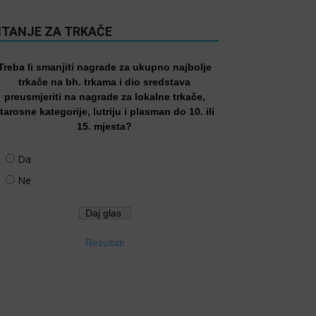
ITANJE ZA TRKAČE
Treba li smanjiti nagrade za ukupno najbolje
trkače na bh. trkama i dio sredstava
preusmjeriti na nagrade za lokalne trkače,
tarosne kategorije, lutriju i plasman do 10. ili
15. mjesta?
Da
Ne
Rezultati