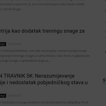
za novim izazovom, tj. za cross treningom kako biste razbili
i razvili druge...
trija kao dodatak treningu snage za
13/12/2023
inja
in Harbinja Međutim, sve više stručnjaka i trenera prepoznaje
tegracije treninga snage u rutinu trkača. Iako često naglašavam
eninga snage s upotrebom tegova,...
 TRAVNIK 5K: Nerazumijevanje
S
ije i nedostatak pobjedničkog stava u
08/09/2023
inja
in Harbinja Iz ovoga možemo izvući dva ključna zaključka. Prva