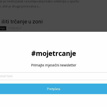
var je nedostatak razumijevanja kako selekcija u sportu
e, dok je druga povezana s...
 iliti trčanje u zoni
31/08/2023
inja
n Harbinja Ali što ako bih vam rekao da to i nije baš tačno? Često
edočiti kada profesionalni trkači pričaju o svojoj najboljoj...
IKS: Novi član male bh. triatlonske
ice
16/08/2023
inja
in Harbinja Zbog toga je klub tek osnovan ove godine i zvanično
atlon i pentatlon saveza Bosne i Hercegovine. Naša duboka
a...
P