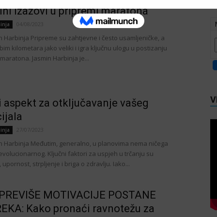
ni izazovi u pripremi maratona
04/08/2023
inja
in Harbinja Pripreme su zahtjevne i često usamljeničke, a
im kilometara jako veliki i igra ključnu ulogu u postizanju
maratona. Jasmin Harbinja je...
V
i aspekt za otključavanje vašeg
ijala
27/07/2023
inja
in Harbinja Međutim, generalno, u planovima nema ničega
volucionarnog. Ključni faktori za uspjeh u trčanju su
 upornost, strpljenje i briga o zdravlju. Iako...
PREVIŠE MOTIVACIJE POSTANE
KA: Kako pronaći ravnotežu za