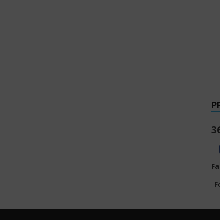
P
3
Fa
F