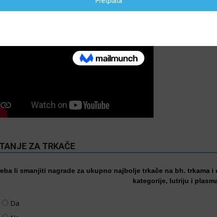
IDEO
ITANJE ZA TRKAČE
reba li smanjiti nagrade za ukupno najbolje trkače na bh. trkama i
kategorije, lutriju i plasm
Da