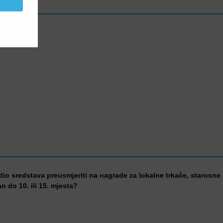
 dio sredstava preusmjeriti na nagrade za lokalne trkače, starosne
an do 10. ili 15. mjesta?