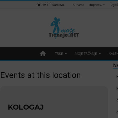
C
19.2
O nama
Impressum
Ogla
Sarajevo
Moje
trčanje
–
trcanje.net
TRKE
MOJE TRČANJE
KALE
N
Events at this location
KOLOGAJ