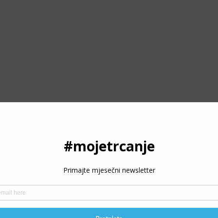
ODRŽITE RAD PORTALA
oje trčanje - trcanje.net