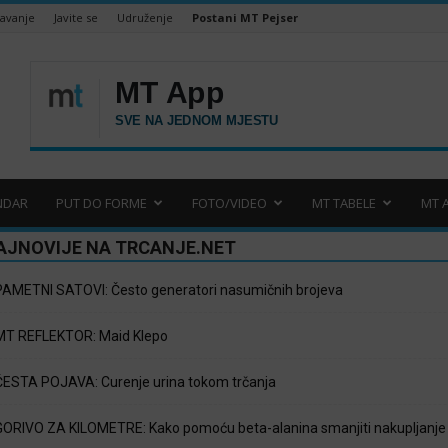
šavanje
Javite se
Udruženje
Postani MT Pejser
NDAR
PUT DO FORME
FOTO/VIDEO
MT TABELE
MT 
AJNOVIJE NA TRCANJE.NET
PAMETNI SATOVI: Često generatori nasumičnih brojeva
MT REFLEKTOR: Maid Klepo
ČESTA POJAVA: Curenje urina tokom trčanja
GORIVO ZA KILOMETRE: Kako pomoću beta-alanina smanjiti nakupljanje