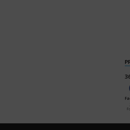
P
3
Fa
F