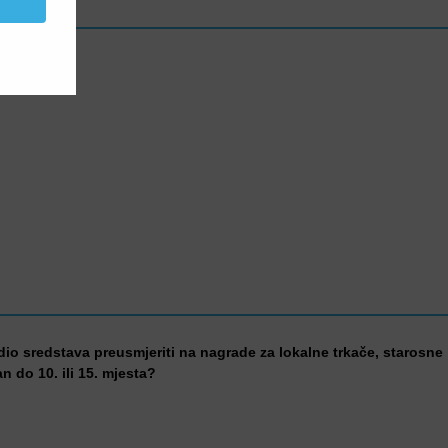
 dio sredstava preusmjeriti na nagrade za lokalne trkače, starosne
an do 10. ili 15. mjesta?