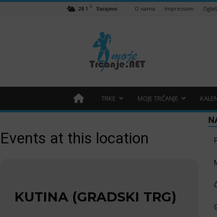
C
28.1
O nama
Impressum
Ogla
Sarajevo
Moje
trčanje
–
trcanje.net
TRKE
MOJE TRČANJE
KALE
N
Events at this location
KUTINA (GRADSKI TRG)