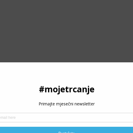
ODRŽITE RAD PORTALA
oje trčanje - trcanje.net