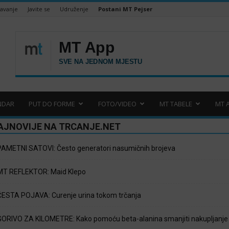
šavanje
Javite se
Udruženje
Postani MT Pejser
NDAR
PUT DO FORME
FOTO/VIDEO
MT TABELE
MT 
AJNOVIJE NA TRCANJE.NET
PAMETNI SATOVI: Često generatori nasumičnih brojeva
MT REFLEKTOR: Maid Klepo
ČESTA POJAVA: Curenje urina tokom trčanja
GORIVO ZA KILOMETRE: Kako pomoću beta-alanina smanjiti nakupljanje