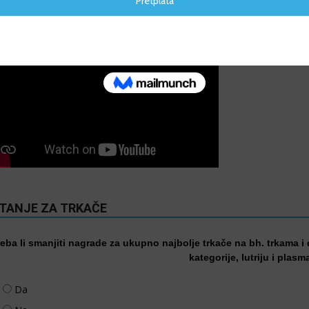
IDEO
ITANJE ZA TRKAČE
reba li smanjiti nagrade za ukupno najbolje trkače na bh. trkama i
kategorije, lutriju i plasm
Da