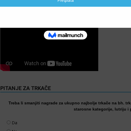
VIDEO
PITANJE ZA TRKAČE
Treba li smanjiti nagrade za ukupno najbolje trkače na bh. tr
starosne kategorije, lutriju i
Da