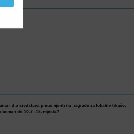
kama i dio sredstava preusmjeriti na nagrade za lokalne trkače,
 plasman do 10. ili 15. mjesta?