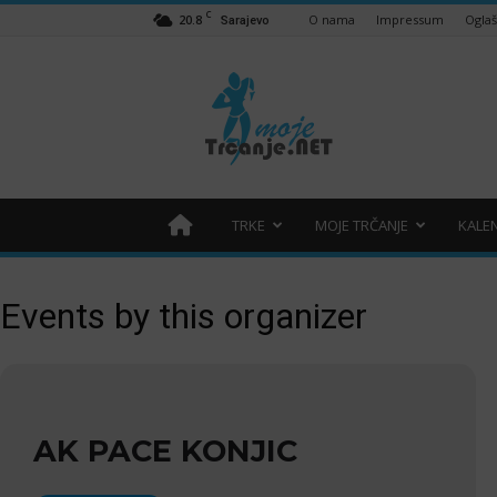
C
20.8
O nama
Impressum
Ogla
Sarajevo
Moje
trčanje
–
trcanje.net
TRKE
MOJE TRČANJE
KALE
Events by this organizer
AK PACE KONJIC