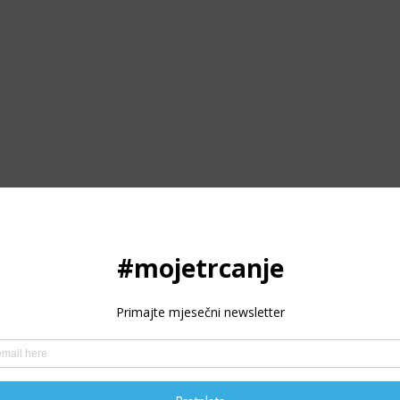
PODRŽITE RAD PORTALA
Moje trčanje - trcanje.net