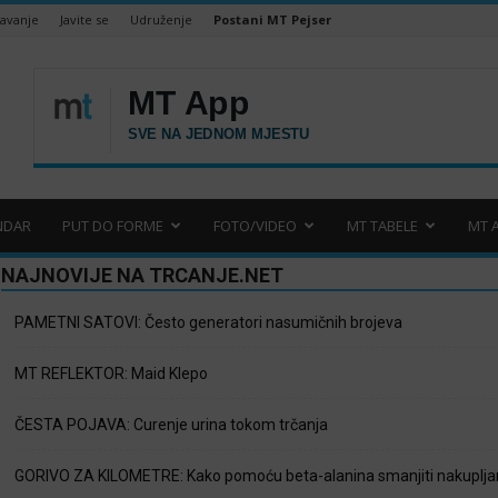
šavanje
Javite se
Udruženje
Postani MT Pejser
NDAR
PUT DO FORME
FOTO/VIDEO
MT TABELE
MT 
NAJNOVIJE NA TRCANJE.NET
PAMETNI SATOVI: Često generatori nasumičnih brojeva
MT REFLEKTOR: Maid Klepo
ČESTA POJAVA: Curenje urina tokom trčanja
GORIVO ZA KILOMETRE: Kako pomoću beta-alanina smanjiti nakupljan