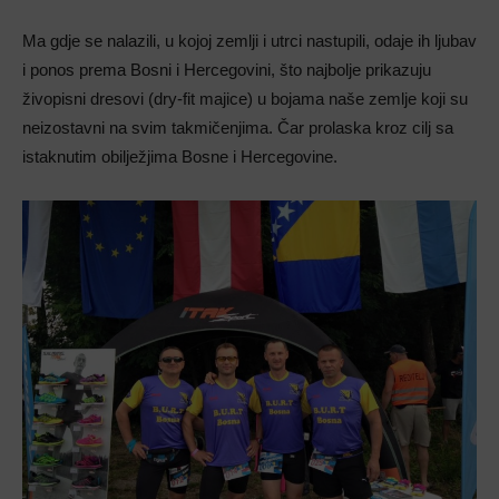
Ma gdje se nalazili, u kojoj zemlji i utrci nastupili, odaje ih ljubav
i ponos prema Bosni i Hercegovini, što najbolje prikazuju
živopisni dresovi (dry-fit majice) u bojama naše zemlje koji su
neizostavni na svim takmičenjima. Čar prolaska kroz cilj sa
istaknutim obilježjima Bosne i Hercegovine.