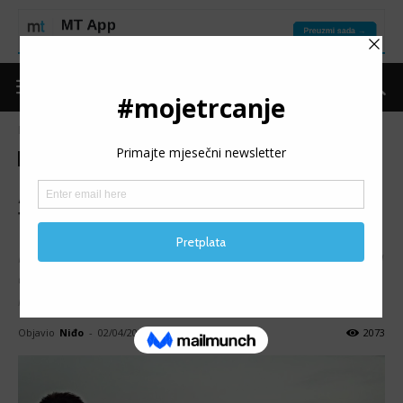
Naslovnica
Moje trčanje
Ostalo
Moje trčanje
Ostalo
Predstavljamo
Teme
„BOSNIAN ULTRA RUNNING
TEAM“
Kada bismo vam predočili samo tabelu nastupa i rezultata
ovog udruženja, uz nekoliko fantastičnih slika, pomislili bi
istog trena da se radi o nekom profesionalnom klubu.
Objavio
Niđo
-
02/04/2016
2073