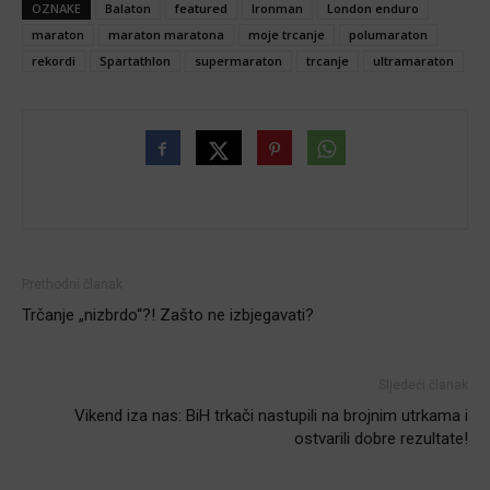
OZNAKE
Balaton
featured
Ironman
London enduro
maraton
maraton maratona
moje trcanje
polumaraton
rekordi
Spartathlon
supermaraton
trcanje
ultramaraton
Prethodni članak
Trčanje „nizbrdo“?! Zašto ne izbjegavati?
Sljedeći članak
Vikend iza nas: BiH trkači nastupili na brojnim utrkama i
ostvarili dobre rezultate!