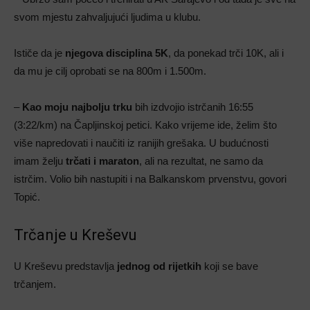
svom mjestu zahvaljujući ljudima u klubu.
Ističe da je
njegova disciplina 5K
, da ponekad trči 10K, ali i
da mu je cilj oprobati se na 800m i 1.500m.
–
Kao moju najbolju trku
bih izdvojio istrčanih 16:55
(3:22/km) na Čapljinskoj petici. Kako vrijeme ide, želim što
više napredovati i naučiti iz ranijih grešaka. U budućnosti
imam želju
trčati i maraton
, ali na rezultat, ne samo da
istrčim. Volio bih nastupiti i na Balkanskom prvenstvu, govori
Topić.
Trčanje u Kreševu
U Kreševu predstavlja
jednog od rijetkih
koji se bave
trčanjem.