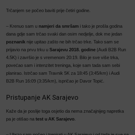
Trčanjem se počeo baviti prije četiri godine.
– Krenuo sam u
namjeri da smršam
i tako je prošla godina
dana gdje sam trčao svaki dan osim nedjelje, dok me jedan
poznanik
nije upitao zašto ne bih trčao trke. Tako sam se
prijavio na prvu trku u
Sarajevu 2018. godine
(Audi B2B Run
4.5K) i završio je s vremenom 20:19. Bilo je sve više trka,
povećao sam i intenzitet treninga, koje sam tada sam sebi
planirao. Istrčao sam Travnik 5K za 18:45 (3:45/km) i Audi
B2B Run 16:09 (3:35/km), ispričao je Davor Topić.
Pristupanje AK Sarajevo
Kaže da je poslije toga osjetio da nema značajnijeg napretka
pa je otišao na
test u AK Sarajevo
.
– Ubrzo sam počeo i trenirati u AK Sarajevo i od tada je sve na