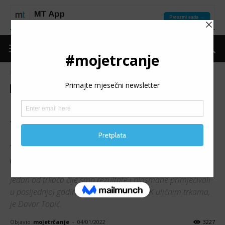
Naslovnica
Moje trčanje
Predstavljamo
Moje trčanje
Predstavljamo
Razgovor
DAVOR TOPIĆ: Počeo sam
trčati prije 4 godine da bih
smršao, danas je 5K moja
disciplina
Jedan od trkača čije smo rezultate i plasmane primjećivali
u posljednjoj godini, posebno na 5K i 10K uličnim trkama,
je Davor Topić.
Objavio
mojetrčanje
-
04/01/2022
3227