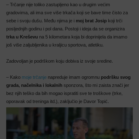
– Trčanje nije toliko zastupljeno kao u drugim većim
gradovima, ali ima sve više trkača koji se bave time čisto za
sebe i svoju dušu. Među njima je i
moj brat Josip
koji trči
posljednjih godinu i pol dana. Postoji i ideja da se organizira
trka u Kreševu
na 5 kilometara koja bi doprinijela da imamo
još više zaljubljenika u kraljicu sportova, atletiku.
Zadovoljan je podrškom koju dobiva iz svoje sredine.
– Kako
moje trčanje
napreduje imam ogromnu
podršku svog
grada, načelnika i lokalnih
sponzora, što mi zaista znači jer
bez njih teško da bih mogao ispratiti sve te troškove (trke,
oporavak od treninga itd.), zaključio je Davor Topić.