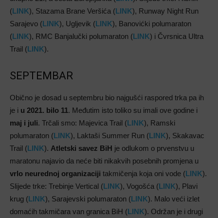
(
LINK
), Stazama Brane Veršića (
LINK
), Runway Night Run
Sarajevo (
LINK
), Ugljevik (
LINK
), Banovićki polumaraton
(
LINK
), RMC Banjalučki polumaraton (
LINK
) i Čvrsnica Ultra
Trail (
LINK
).
SEPTEMBAR
Obično je dosad u septembru bio najgušći raspored trka pa ih
je i
u 2021. bilo 11
. Međutim isto toliko su imali ove godine i
maj i juli
. Trčali smo: Majevica Trail (
LINK
), Ramski
polumaraton (
LINK
), Laktaši Summer Run (
LINK
), Skakavac
Trail (
LINK
).
Atletski savez BiH
je odlukom o prvenstvu u
maratonu najavio da neće biti nikakvih posebnih promjena u
vrlo neurednoj organizaciji
takmičenja koja oni vode (
LINK
).
Slijede trke: Trebinje Vertical (
LINK
), Vogošća (
LINK
), Plavi
krug (
LINK
), Sarajevski polumaraton (
LINK
). Malo veći izlet
domaćih takmičara van granica BiH (
LINK
). Održan je i drugi