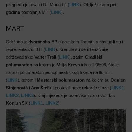
pregleda
je pisao i Dr. Markotić (
LINK
). Obilježili smo
pet
godina
postojanja MT (
LINK
).
MART
Održano je
dvoransko EP
u poljskom Torunu, a nastupili su i
reprezentativci BiH (
LINK
). Krenule su se intenzivnije
održavati trke:
Valter Trail
(
LINK
), zatim
Gradiški
polumaraton
na kojem je
Mitja Krevs
trčao 1:05:08, što je
najbrži polumaraton jednog neafričkog trkača na tlu BiH
(
LINK
), potom i
Mostarski polumaraton
na kojem su
Ognjen
Stojanović i Ana Štefulj
postavili nove rekorde staze (
LINK1
,
LINK2
,
LINK3
). Kraj mjeseca je rezervisan za novu trku:
Konjuh 5K
(
LINK1
,
LINK2
).