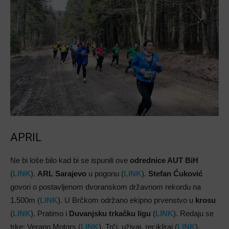
APRIL
Ne bi loše bilo kad bi se ispunili ove
odrednice AUT BiH
(
LINK
).
ARL Sarajevo
u pogonu (
LINK
).
Stefan Ćuković
govori o postavljenom dvoranskom državnom rekordu na
1.500m (
LINK
). U Brčkom održano ekipno prvenstvo u
krosu
(
LINK
). Pratimo i
Duvanjsku trkačku ligu
(
LINK
). Redaju se
trke: Verano Motors (
LINK
), Trči, uživaj, recikliraj (
LINK
),