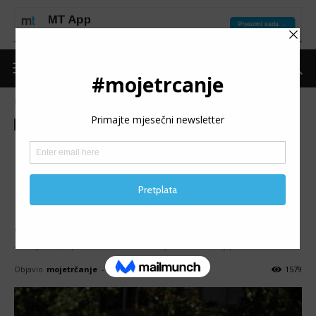
Naslovnica
Moje trčanje
Ostalo
Moje trčanje
Ostalo
Teme
BH. TRKAČKA 2021.
GODINA: Događaji i rezultati
koji su je obilježili
Pregled obuhvata događaje, detalje, dešavanja koja smo
zabilježili, ispratili na terenu ili posvetili svoj prostor.
Objavio
mojetrčanje
-
05/01/2022
1579