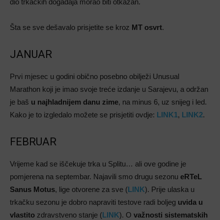
dio trkačkih događaja morao biti otkazan.
Šta se sve dešavalo prisjetite se kroz
MT osvrt
.
JANUAR
Prvi mjesec u godini obično posebno obilježi Unusual
Marathon koji je imao svoje treće izdanje u Sarajevu, a održan
je baš
u najhladnijem danu zime
, na minus 6, uz snijeg i led.
Kako je to izgledalo možete se prisjetiti ovdje:
LINK1
,
LINK2
.
FEBRUAR
Vrijeme kad se iščekuje trka u Splitu… ali ove godine je
pomjerena na septembar. Najavili smo drugu sezonu
eRTeL
Sanus Motus
, lige otvorene za sve (
LINK
). Prije ulaska u
trkačku sezonu je dobro napraviti testove radi boljeg
uvida u
vlastito
zdravstveno stanje (
LINK
). O
važnosti sistematskih