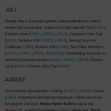
JULI
Manjak trka iz prethodne godine, nadoknađivali smo velikim
brojem trka ove godine. U julu smo trčali Hajdučki Trail (
LINK
),
Konjički cener (
LINK1
,
LINK2
,
LINK3
), Hranisava Ultra Trail
(
LINK
), Sarajevo 10K (
LINK1
,
LINK2
), Termag Summer
Challenge (
LINK
), Modriča 10K (
LINK
), Two Cities Marathon
(
LINK1
,
LINK2
,
LINK3
), JUT (
LINK
). Posljednjeg dana jula su
održani Duvanjska desetka (
LINK1
,
LINK2
,
LINK3
), Živinice
za 10 (
LINK
) i Kozara Ultra Trail (
LINK
).
AUGUST
Osmi mjesec otvaraju trke u Kaknju (
LINK1
,
LINK2
) i Cazinu
(
LINK
). Izvještaj sa olimpijskog maratona u Tokiju smo imali
od njegove učesnice,
Matee Parlov Koštro
koja je bila
ukupno 21., a šesta Europljanka (
LINK
). Slijede trke: Ribnik