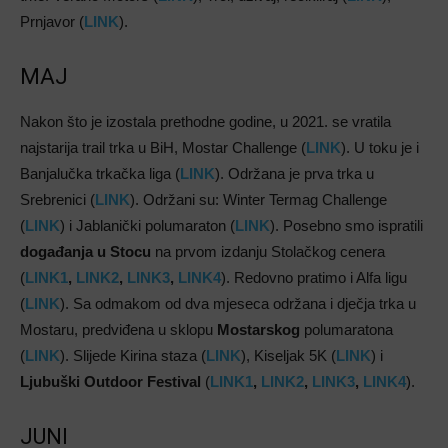
Prnjavor (
LINK
).
MAJ
Nakon što je izostala prethodne godine, u 2021. se vratila
najstarija trail trka u BiH, Mostar Challenge (
LINK
). U toku je i
Banjalučka trkačka liga (
LINK
). Održana je prva trka u
Srebrenici (
LINK
). Održani su: Winter Termag Challenge
(
LINK
) i Jablanički polumaraton (
LINK
). Posebno smo ispratili
događanja u Stocu
na prvom izdanju Stolačkog cenera
(
LINK1
,
LINK2
,
LINK3
,
LINK4
). Redovno pratimo i Alfa ligu
(
LINK
). Sa odmakom od dva mjeseca održana i dječja trka u
Mostaru, predviđena u sklopu
Mostarskog
polumaratona
(
LINK
). Slijede Kirina staza (
LINK
), Kiseljak 5K (
LINK
) i
Ljubuški Outdoor Festival
(
LINK1
,
LINK2
,
LINK3
,
LINK4
).
JUNI