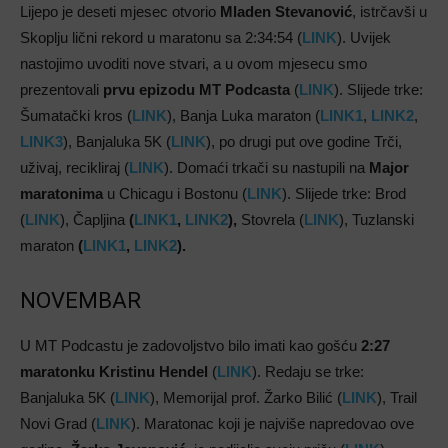
Lijepo je deseti mjesec otvorio
Mladen Stevanović
, istrčavši u
Skoplju lični rekord u maratonu sa 2:34:54 (
LINK
). Uvijek
nastojimo uvoditi nove stvari, a u ovom mjesecu smo
prezentovali
prvu epizodu MT Podcasta
(
LINK
). Slijede trke:
Šumatački kros (
LINK
), Banja Luka maraton (
LINK1
,
LINK2
,
LINK3
), Banjaluka 5K (
LINK
), po drugi put ove godine Trči,
uživaj, recikliraj (
LINK
). Domaći trkači su nastupili na
Major
maratonima
u Chicagu i Bostonu (
LINK
). Slijede trke: Brod
(
LINK
), Čapljina
(
LINK1
,
LINK2
),
Stovrela (
LINK
), Tuzlanski
maraton
(
LINK1
,
LINK2
).
NOVEMBAR
U MT Podcastu je zadovoljstvo bilo imati kao gošću
2:27
maratonku Kristinu Hendel
(
LINK
). Redaju se trke:
Banjaluka 5K (
LINK
), Memorijal prof. Žarko Bilić (
LINK
), Trail
Novi Grad (
LINK
). Maratonac koji je najviše napredovao ove