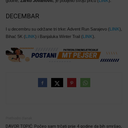
godine,
Žarko Jovanović
, je podijelio svoju priču (
LINK
).
DECEMBAR
I u decembru su održane tri trke: Advent Run Sarajevo (
LINK
),
Bihać 5K (
LINK
) i Banjaluka Winter Trail (
LINK
).
Prethodni članak
DAVOR TOPIĆ: Počeo sam trčati prije 4 godine da bih smršao,