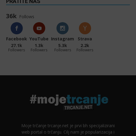
PRATITE NAS
36k
Follows
Facebook
YouTube
Instagram
Strava
27.1k
1.3k
5.3k
2.2k
Followers
Followers
Followers
Followers
Moje trčanje trcanje.net je prvi bh specijalizirani
web portal o trčanju. Cilj nam je popularizacija i