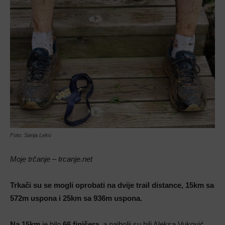
Foto: Sanja Leko
Moje trčanje – trcanje.net
Trkači su se mogli oprobati na dvije trail distance, 15km sa
572m uspona i 25km sa 936m uspona.
Na 15km
je bilo
66 finišera
, a najbolji su bili Aleksa Vuković