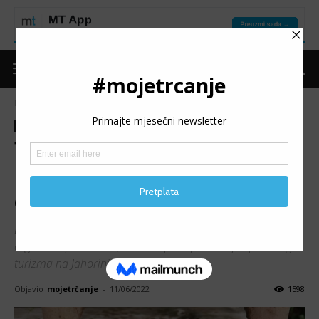
Naslovnica
Trke
Trke
Moje trčanje
Vijesti
TERMAG CHALLENGE
RACE: Trkači se oprobali na
dvije distance; 85 finišera
Danas je održana trail trka Termag Challenge Race u
organizaciji PST tima, Udruženja za promociju sportskog
turizma na Jahorini.
Objavio
mojetrčanje
-
11/06/2022
1598