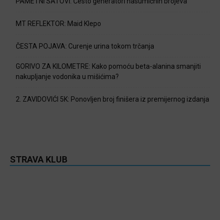
PAMETNI SATOVI: Često generatori nasumičnih brojeva
MT REFLEKTOR: Maid Klepo
ČESTA POJAVA: Curenje urina tokom trčanja
GORIVO ZA KILOMETRE: Kako pomoću beta-alanina smanjiti
nakupljanje vodonika u mišićima?
2. ZAVIDOVIĆI 5K: Ponovljen broj finišera iz premijernog izdanja
STRAVA KLUB