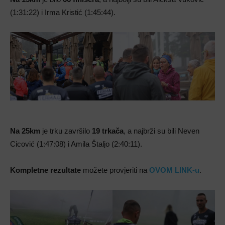
(1:31:22) i Irma Kristić (1:45:44).
Na 25km
je trku završilo
19 trkača
, a najbrži su bili Neven
Cicović (1:47:08) i Amila Štaljo (2:40:11).
Kompletne rezultate
možete provjeriti na
OVOM LINK-u
.