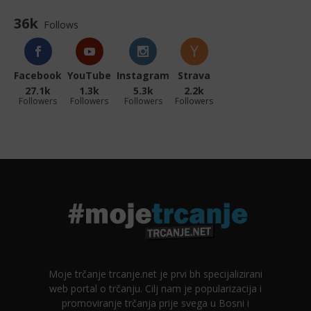
36k
Follows
Facebook
YouTube
Instagram
Strava
27.1k
1.3k
5.3k
2.2k
Followers
Followers
Followers
Followers
Moje trčanje trcanje.net je prvi bh specijalizirani
web portal o trčanju. Cilj nam je popularizacija i
promoviranje trčanja prije svega u Bosni i