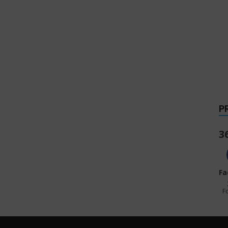
P
3
Fa
F