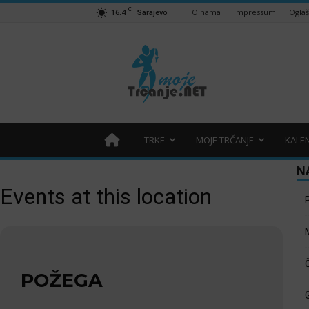
C
16.4
O nama
Impressum
Ogla
Sarajevo
Moje
trčanje
–
trcanje.net
TRKE
MOJE TRČANJE
KALE
N
Events at this location
POŽEGA