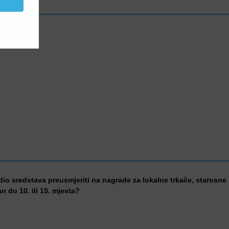
 dio sredstava preusmjeriti na nagrade za lokalne trkače, starosne
an do 10. ili 15. mjesta?