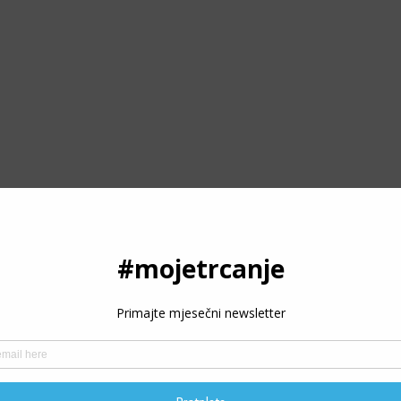
ODRŽITE RAD PORTALA
oje trčanje - trcanje.net