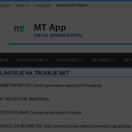
šavanje
Javite se
Udruženje
Postani MT Pejser
NDAR
PUT DO FORME
FOTO/VIDEO
MT TABELE
MT 
AJNOVIJE NA TRCANJE.NET
PAMETNI SATOVI: Često generatori nasumičnih brojeva
MT REFLEKTOR: Maid Klepo
ČESTA POJAVA: Curenje urina tokom trčanja
GORIVO ZA KILOMETRE: Kako pomoću beta-alanina smanjiti nakupljanje