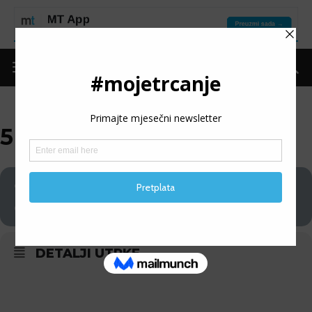
5K STOJČEVAC
13
5K STOJČEVAC
06
DETALJI UTRKE