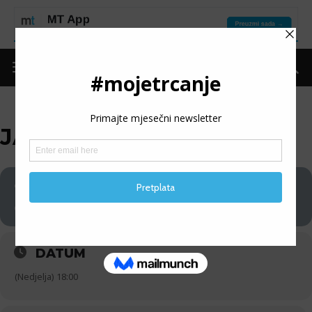
JAJCE RUN 2024
18
JAJCE RUN 2024
08
DATUM
(Nedjelja) 18:00