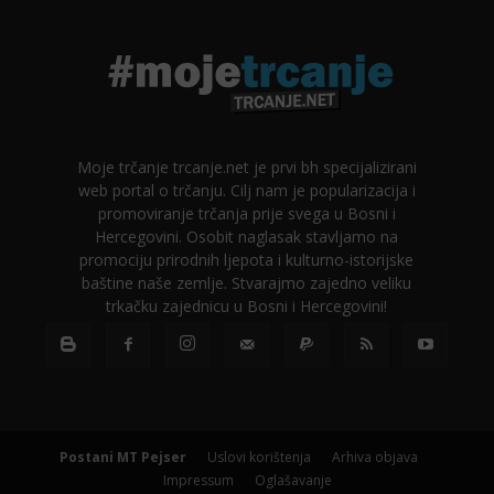
Moje trčanje trcanje.net je prvi bh specijalizirani
web portal o trčanju. Cilj nam je popularizacija i
promoviranje trčanja prije svega u Bosni i
Hercegovini. Osobit naglasak stavljamo na
promociju prirodnih ljepota i kulturno-istorijske
baštine naše zemlje. Stvarajmo zajedno veliku
trkačku zajednicu u Bosni i Hercegovini!
Postani MT Pejser
Uslovi korištenja
Arhiva objava
Impressum
Oglašavanje