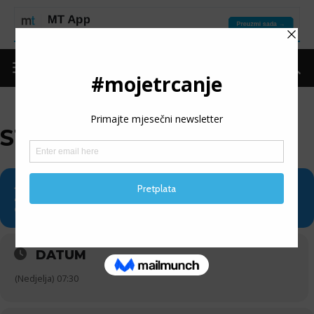
STON WALL MARATHON
23
STON WALL MARATHON
09
DATUM
(Nedjelja) 07:30