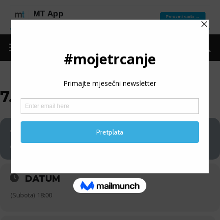
7. ULIČNA TRKA BROD
12
7. ULIČNA TRKA BROD
09
DATUM
(Subota) 18:00