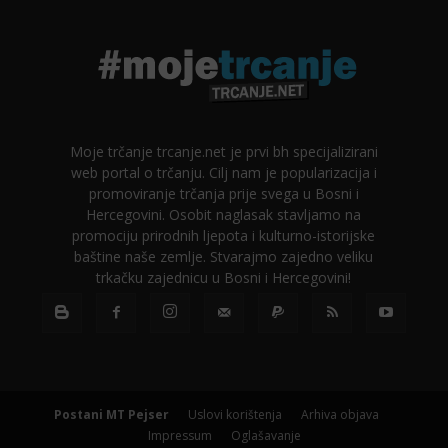
Moje trčanje trcanje.net je prvi bh specijalizirani
web portal o trčanju. Cilj nam je popularizacija i
promoviranje trčanja prije svega u Bosni i
Hercegovini. Osobit naglasak stavljamo na
promociju prirodnih ljepota i kulturno-istorijske
baštine naše zemlje. Stvarajmo zajedno veliku
trkačku zajednicu u Bosni i Hercegovini!
Postani MT Pejser
Uslovi korištenja
Arhiva objava
Impressum
Oglašavanje