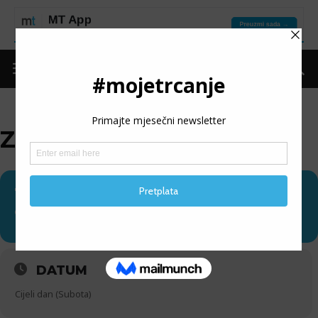
ZADAR NIGHT RUN
12
ZADAR NIGHT RUN
04
MT PARTNER
DATUM
Cijeli dan (Subota)