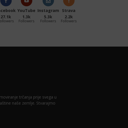
acebook
YouTube
Instagram
Strava
27.1k
1.3k
5.3k
2.2k
ollowers
Followers
Followers
Followers
romoviranje trčanja prije svega u
 baštine naše zemlje. Stvarajmo