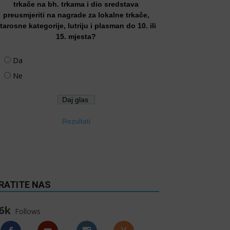
trkače na bh. trkama i dio sredstava
preusmjeriti na nagrade za lokalne trkače,
tarosne kategorije, lutriju i plasman do 10. ili
15. mjesta?
Da
Ne
Rezultati
RATITE NAS
6k
Follows