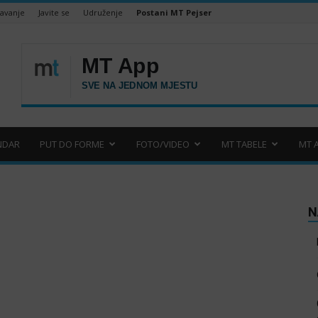
šavanje
Javite se
Udruženje
Postani MT Pejser
NDAR
PUT DO FORME
FOTO/VIDEO
MT TABELE
MT 
N