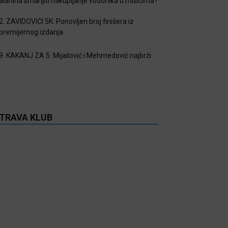
alanina smanjiti nakupljanje vodonika u mišićima?
2. ZAVIDOVIĆI 5K: Ponovljen broj finišera iz
premijernog izdanja
9. KAKANJ ZA 5: Mijailović i Mehmedović najbrži
TRAVA KLUB