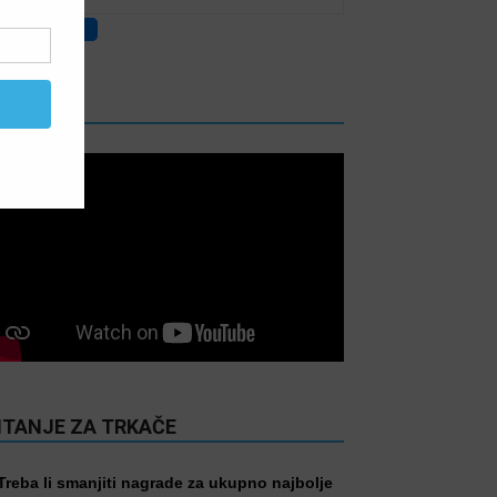
IDEO
ITANJE ZA TRKAČE
Treba li smanjiti nagrade za ukupno najbolje