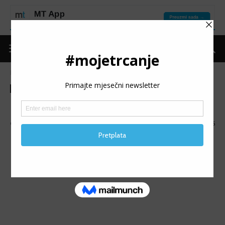
Naslovnica
Mape
Mape
MAPA Kakanj za 5
Objavio
Moje trčanje
-
31/12/2016
965