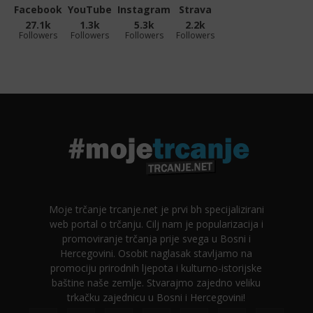
Facebook
YouTube
Instagram
Strava
27.1k
1.3k
5.3k
2.2k
Followers
Followers
Followers
Followers
Moje trčanje trcanje.net je prvi bh specijalizirani
web portal o trčanju. Cilj nam je popularizacija i
promoviranje trčanja prije svega u Bosni i
Hercegovini. Osobit naglasak stavljamo na
promociju prirodnih ljepota i kulturno-istorijske
baštine naše zemlje. Stvarajmo zajedno veliku
trkačku zajednicu u Bosni i Hercegovini!