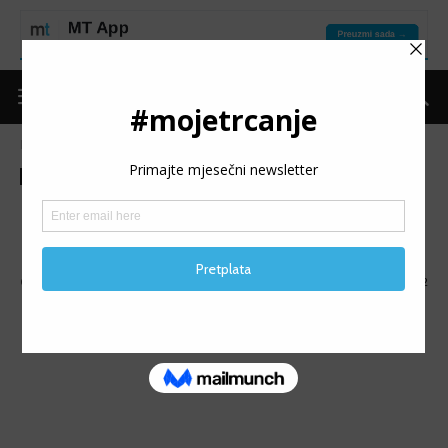
Naslovnica
Mape
Mape
MAPA 4. Jahorina Ultra Trail
(Mini)
Objavio
Moje trčanje
-
04/01/2017
892