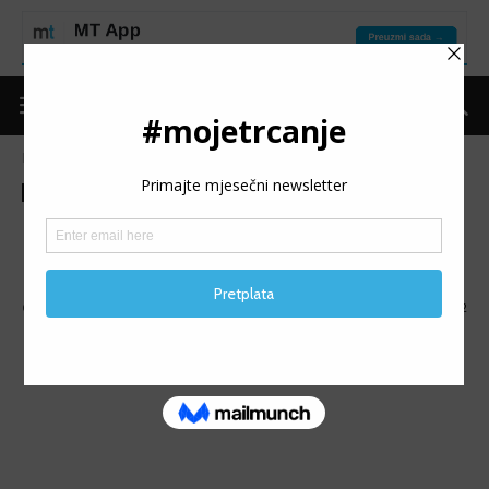
Naslovnica
Mape
Mape
MAPA Termag challenge
race – velika
Objavio
Moje trčanje
-
17/07/2017
1232