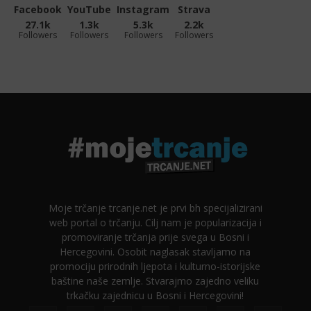
Facebook
YouTube
Instagram
Strava
27.1k
1.3k
5.3k
2.2k
Followers
Followers
Followers
Followers
Moje trčanje trcanje.net je prvi bh specijalizirani
web portal o trčanju. Cilj nam je popularizacija i
promoviranje trčanja prije svega u Bosni i
Hercegovini. Osobit naglasak stavljamo na
promociju prirodnih ljepota i kulturno-istorijske
baštine naše zemlje. Stvarajmo zajedno veliku
trkačku zajednicu u Bosni i Hercegovini!