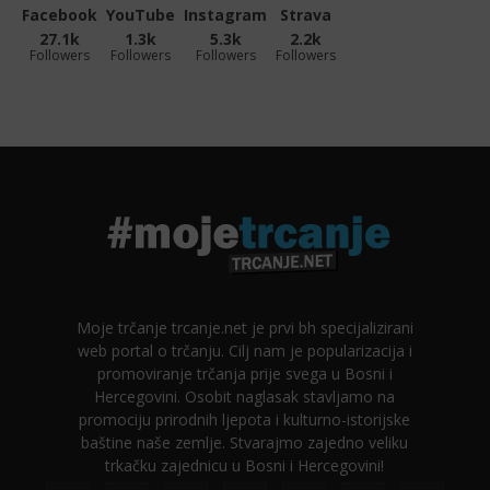
Facebook
YouTube
Instagram
Strava
27.1k
1.3k
5.3k
2.2k
Followers
Followers
Followers
Followers
Moje trčanje trcanje.net je prvi bh specijalizirani
web portal o trčanju. Cilj nam je popularizacija i
promoviranje trčanja prije svega u Bosni i
Hercegovini. Osobit naglasak stavljamo na
promociju prirodnih ljepota i kulturno-istorijske
baštine naše zemlje. Stvarajmo zajedno veliku
trkačku zajednicu u Bosni i Hercegovini!