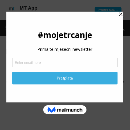
Naslovnica
Mape
Mape
MAPA 1. Kozara Ultra Trail
(20 km)
Objavio
Moje trčanje
-
04/01/2017
943