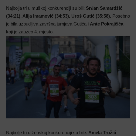
Najbolja tri u muškoj konkurenciji su bili:
Srđan Samardžić
(34:21), Alija Imamović (34:53), Uroš Gutić (35:58).
Posebno
je bila uzbudljiva završna jurnjava Gutića i
Ante Pokrajčića
koji je zauzeo 4. mjesto.
Najbolje tri u ženskoj konkurenciji su bile:
Amela Trožić