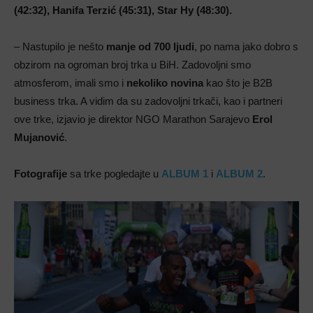
(42:32), Hanifa Terzić (45:31), Star Hy (48:30).
– Nastupilo je nešto
manje od 700 ljudi
, po nama jako dobro s
obzirom na ogroman broj trka u BiH. Zadovoljni smo
atmosferom, imali smo i
nekoliko novina
kao što je B2B
business trka. A vidim da su zadovoljni trkači, kao i partneri
ove trke, izjavio je direktor NGO Marathon Sarajevo
Erol
Mujanović
.
Fotografije
sa trke pogledajte u
ALBUM 1
i
ALBUM 2
.