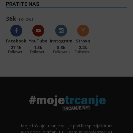
PRATITE NAS
36k
Follows
Facebook
YouTube
Instagram
Strava
27.1k
1.3k
5.3k
2.2k
Followers
Followers
Followers
Followers
Moje trčanje trcanje.net je prvi bh specijalizirani
web portal o trčanju. Cilj nam je popularizacija i