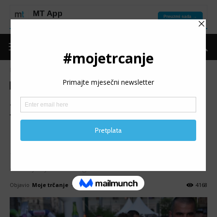
Naslovnica
Trke
Izvještaji
Trke
Izvještaji
SARAJEVO 10K: Samardžić i
Trožić najbrži, blizu 700
učesnika
Večeras je sa startom u 20 sati u Sarajevu održana Vienna
Run4Lifestyle - 10K Night Run.
Objavio
Moje trčanje
-
14/06/2019
4168