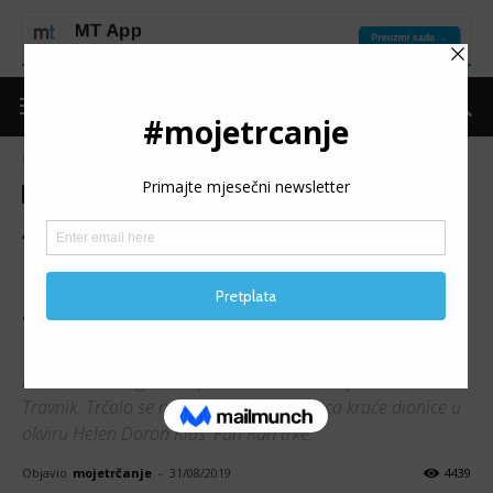
Naslovnica
Moje trčanje
Vijesti
Moje trčanje
Vijesti
4. TRAVNIK NOĆNA TRKA:
Blizu 900 finišera na 5K,
Junuzović i Trožić najbrži
Večeras je održano četvrto izdanje Pharmamed Travnik
noćne trke u organizaciji Centra za edukaciju mladih
Travnik. Trčalo se na 5 kilometara, a djeca kraće dionice u
okviru Helen Doron Kids' Fun Run trke.
Objavio
mojetrčanje
-
31/08/2019
4439