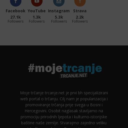
Facebook
YouTube
Instagram
Strava
27.1k
1.3k
5.3k
2.2k
Followers
Followers
Followers
Followers
Moje trčanje trcanje.net je prvi bh specijalizirani
web portal o trčanju. Cilj nam je popularizacija i
promoviranje trčanja prije svega u Bosni i
Hercegovini. Osobit naglasak stavljamo na
promociju prirodnih ljepota i kulturno-istorijske
baštine naše zemlje. Stvarajmo zajedno veliku