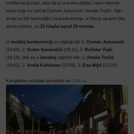
certificiranoj stazi, tako da je ova trka dobila i nove rekorde
staze koje su istrčali Osman Junuzović i Amela Trožić. Njih
dvoje su bili neuhvatljivi za konkurenciju, a trka je ukupno bila
dosta solidna, sa
22 trkača ispod 20 minuta.
U
muškoj konkurenciji
su najbolji bili: 1.
Osman Junuzović
(14:55), 2.
Srđan Samardžić
(16:11), 3.
Božidar Vujić
(16:14), dok su u
ženskoj
najbrže bile: 1.
Amela
Trožić
(19:41), 2.
Amila Kahriman
(22:09), 3.
Ena Mijić
(22:20).
Kompletne rezultate provjerite na
LINK-u
.