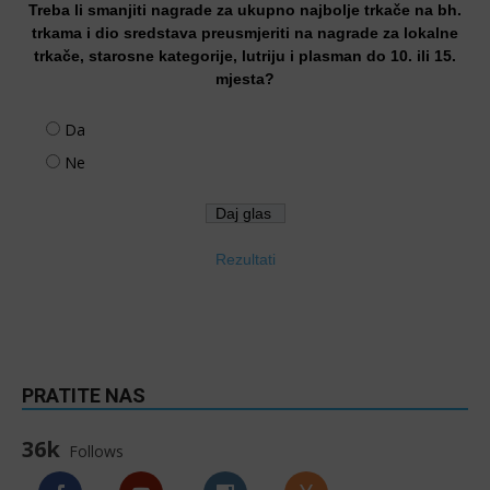
Treba li smanjiti nagrade za ukupno najbolje trkače na bh.
trkama i dio sredstava preusmjeriti na nagrade za lokalne
trkače, starosne kategorije, lutriju i plasman do 10. ili 15.
mjesta?
Da
Ne
Rezultati
PRATITE NAS
36k
Follows