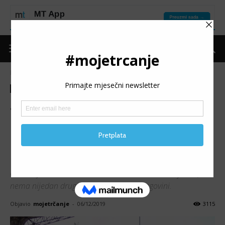
Naslovnica
Moje trčanje
Razgovor
Moje trčanje
Razgovor
JASMIN MUJIĆ: Nedostaju
mi samo Olimpijske igre sa
mojim atletičarima
Takav dvojac trkača na srednje i duge pruge, kao što su
Osman Junuzović i Belmin Mrkanović iz AK Doboj Istok,
nema nijedan drugi klub u Bosni i Hercegovini.
Objavio
mojetrčanje
-
06/12/2019
3115