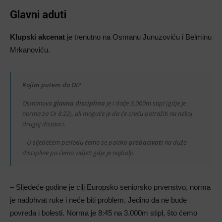
Glavni aduti
Klupski akcenat
je trenutno na Osmanu Junuzoviću i Belminu
Mrkanoviću.
Kojim putem do OI?
Osmanova
glavna disciplina
je i dalje 3.000m stipl (gdje je
norma za OI 8:22), ali moguće je da će sreću potražiti na nekoj
drugoj distanci.
– U sljedećem periodu ćemo se polako
prebacivati
na duže
discipline pa ćemo vidjeti gdje je najbolji.
– Sljedeće godine je cilj Europsko seniorsko prvenstvo, norma
je nadohvat ruke i neće biti problem. Jedino da ne bude
povreda i bolesti. Norma je 8:45 na 3.000m stipl, što ćemo