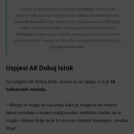
– Zaista to rekreativno trčanje postaje
pokret
. Divim se tim
ljudima kako su dobro organizovani. Nekad komentarišem da
bolje funkcionišu
nego mi koji smo organizovani oko Atletskog
saveza. Zaista im se divim. Mnogo gradova ima ulične trke.
Prelijepa je stvar
vidjeti nekoliko stotina ljudi različitih dobnih
uzrasta koji trče i raduju se tome. Bio sam na dosta tih trka i to je
jako
pozitivna stvar
.
Uspjesi AK Doboj Istok
Svi uspjesi AK Doboj Istok vezani su uz njega, a to je
15
balkanskih medalja
.
– Mnogi ne mogu da razumiju kako je moguće da imamo
takve rezultate u ovako maloj sredini, međutim mislim da je
moglo i daleko bolje da je ko to imao ispratiti finansijski, smatra
Mujić.