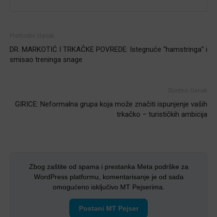
Prethodni članak
DR. MARKOTIĆ I TRKAČKE POVREDE: Istegnuće “hamstringa” i
smisao treninga snage
Sljedeći članak
GIRICE: Neformalna grupa koja može značiti ispunjenje vaših
trkačko – turističkih ambicija
Zbog zaštite od spama i prestanka Meta podrške za
WordPress platformu, komentarisanje je od sada
omogućeno isključivo MT Pejserima.
Postani MT Pejser