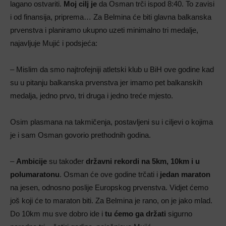
lagano ostvariti.
Moj cilj je
da Osman trči ispod 8:40. To zavisi
i od finansija, priprema… Za Belmina će biti glavna balkanska
prvenstva i planiramo ukupno uzeti minimalno tri medalje,
najavljuje Mujić i podsjeća:
– Mislim da smo najtrofejniji atletski klub u BiH ove godine kad
su u pitanju balkanska prvenstva jer imamo pet balkanskih
medalja, jedno prvo, tri druga i jedno treće mjesto.
Osim plasmana na takmičenja, postavljeni su i ciljevi o kojima
je i sam Osman govorio prethodnih godina.
–
Ambicije
su također
državni rekordi na 5km, 10km i u
polumaratonu
. Osman će ove godine trčati i
jedan maraton
na jesen, odnosno poslije Europskog prvenstva. Vidjet ćemo
još koji će to maraton biti. Za Belmina je rano, on je jako mlad.
Do 10km mu sve dobro ide i
tu ćemo ga držati
sigurno