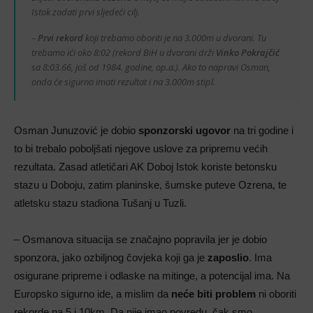
Istok zadati prvi sljedeći cilj.
–
Prvi rekord
koji trebamo oboriti je na 3.000m u dvorani. Tu
trebamo ići oko 8:02 (rekord BiH u dvorani drži
Vinko Pokrajčić
sa 8:03.66, još od 1984. godine, op.a.). Ako to napravi Osman,
onda će sigurno imati rezultat i na 3.000m stipl.
Osman Junuzović je dobio
sponzorski ugovor
na tri godine i
to bi trebalo poboljšati njegove uslove za pripremu većih
rezultata. Zasad atletičari AK Doboj Istok koriste betonsku
stazu u Doboju, zatim planinske, šumske puteve Ozrena, te
atletsku stazu stadiona Tušanj u Tuzli.
– Osmanova situacija se značajno popravila jer je dobio
sponzora, jako ozbiljnog čovjeka koji ga je
zaposlio
. Ima
osigurane pripreme i odlaske na mitinge, a potencijal ima. Na
Europsko sigurno ide, a mislim da
neće biti problem
ni oboriti
rekorde na 5 i 10km. Da nije imao povredu, čak smo