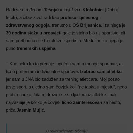
Radi se o rođenom
Tešnjaku
koji živi u
Klokotnici
(Doboj
Istok), a čitav život radi kao
profesor tjelesnog i
zdravstvenog odgoja
, trenutno u
OŠ Brijesnica
. Iza njega je
39 godina staža u prosvjeti
gdje je stalno bio uz sportiste, ali
sam prethodno nije bio aktivni sportista. Međutim iza njega je
puno
trenerskih uspjeha
.
– Kao neko ko to predaje, upućen sam u mnoge sportove, ali
lično preferiram individualne sportove.
Izabrao sam atletiku
jer sam u JNA bio zadužen za trening atletičara. Moj posao
jeste sport, a ujedno sam čovjek koji “ne tapka u mjestu”, nego
pratim nauku, čitam, družim se sa ljudima iz atletike. Ipak
najvažnije je koliko je čovjek
lično zainteresovan
za nešto,
priča
Jasmin Mujić
.
O rekreativnom trčanju