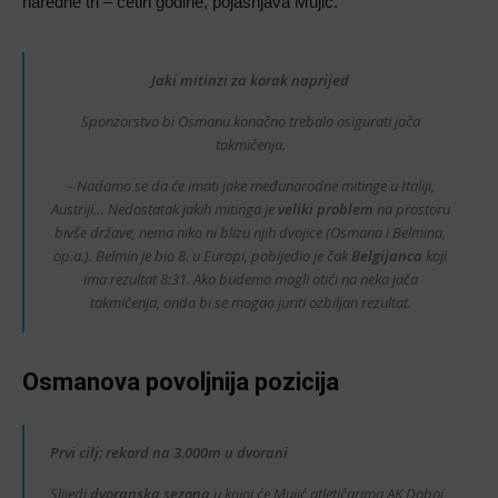
naredne tri – četiri godine, pojašnjava Mujić.
Jaki mitinzi za korak naprijed
Sponzorstvo bi Osmanu konačno trebalo osigurati jača
takmičenja.
– Nadamo se da će imati jake međunarodne mitinge u Italiji,
Austriji… Nedostatak jakih mitinga je
veliki problem
na prostoru
bivše države, nema niko ni blizu njih dvojice (Osmana i Belmina,
op.a.). Belmin je bio 8. u Europi, pobijedio je čak
Belgijanca
koji
ima rezultat 8:31. Ako budemo mogli otići na neka jača
takmičenja, onda bi se mogao juriti ozbiljan rezultat.
Osmanova povoljnija pozicija
Prvi cilj: rekord na 3.000m u dvorani
Slijedi
dvoranska sezona
u kojoj će Mujić atletičarima AK Doboj