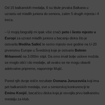
Od 15 balkanskih medalja, 6 su titule prvaka Balkana u
uzrastu od mlađih juniora do seniora, zatim 5 drugih mjesta i 4
treća.
– U mojoj biografiji mi ipak više znači
peto i šesto mjesto u
Europi
za uzrast mlađih juniora u bacanju diska što je
ostvarila
Mediha Salkić
te osmo mjesto ove godine na U-20
prvenstvu Europe u Švedskoj koje je ostvario
Belmin
Mrkanović
na 3.000m stipl. Da smo imali bolje uslove možda
se moglo otići i do medalje, ali ovako se ne mogu obaviti
adekvatne pripreme, napominje Mujić.
Pored njih dvoje ističe rezultate
Osmana Junuzovića
koji ima
pet balkanskih medalja, sve u seniorskoj konkurenciji te
Eminu Konjić
, bacačicu diska koja je osvojila prvu balkansku
medalju za klub.