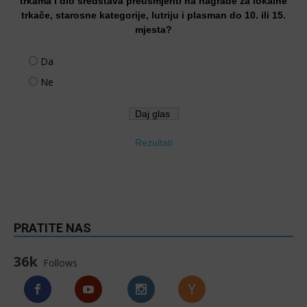
trkama i dio sredstava preusmjeriti na nagrade za lokalne
trkače, starosne kategorije, lutriju i plasman do 10. ili 15.
mjesta?
Da
Ne
Rezultati
PRATITE NAS
36k
Follows