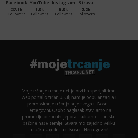
Facebook
YouTube
Instagram
Strava
27.1k
1.3k
5.3k
2.2k
Followers
Followers
Followers
Followers
Moje trčanje trcanje.net je prvi bh specijalizirani
web portal o trčanju. Cilj nam je popularizacija i
promoviranje trčanja prije svega u Bosni i
Hercegovini. Osobit naglasak stavljamo na
promociju prirodnih ljepota i kulturno-istorijske
baštine naše zemlje. Stvarajmo zajedno veliku
trkačku zajednicu u Bosni i Hercegovini!