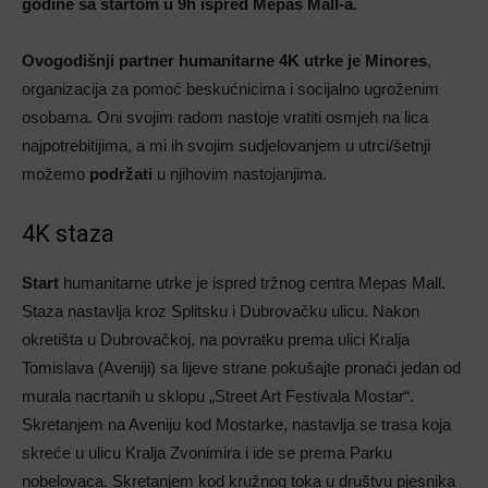
godine sa startom u 9h ispred Mepas Mall-a.
Ovogodišnji partner humanitarne 4K utrke je Minores
,
organizacija za pomoć beskućnicima i socijalno ugroženim
osobama. Oni svojim radom nastoje vratiti osmjeh na lica
najpotrebitijima, a mi ih svojim sudjelovanjem u utrci/šetnji
možemo
podržati
u njihovim nastojanjima.
4K staza
Start
humanitarne utrke je ispred tržnog centra Mepas Mall.
Staza nastavlja kroz Splitsku i Dubrovačku ulicu. Nakon
okretišta u Dubrovačkoj, na povratku prema ulici Kralja
Tomislava (Aveniji) sa lijeve strane pokušajte pronaći jedan od
murala nacrtanih u sklopu „Street Art Festivala Mostar“.
Skretanjem na Aveniju kod Mostarke, nastavlja se trasa koja
skreće u ulicu Kralja Zvonimira i ide se prema Parku
nobelovaca. Skretanjem kod kružnog toka u društvu pjesnika