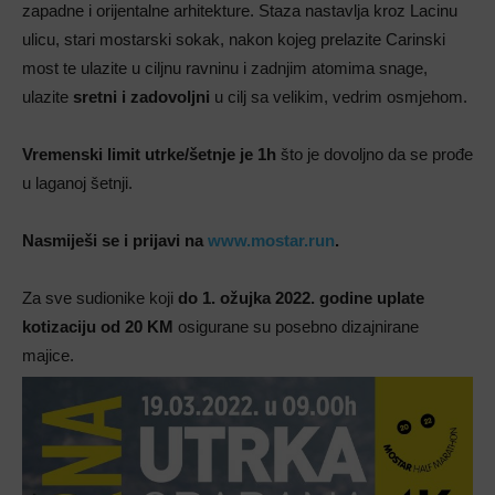
zapadne i orijentalne arhitekture. Staza nastavlja kroz Lacinu
ulicu, stari mostarski sokak, nakon kojeg prelazite Carinski
most te ulazite u ciljnu ravninu i zadnjim atomima snage,
ulazite
sretni i zadovoljni
u cilj sa velikim, vedrim osmjehom.
Vremenski limit utrke/šetnje je 1h
što je dovoljno da se prođe
u laganoj šetnji.
Nasmiješi se i prijavi na
www.mostar.run
.
Za sve sudionike koji
do 1. ožujka 2022. godine uplate
kotizaciju od 20 KM
osigurane su posebno dizajnirane
majice.