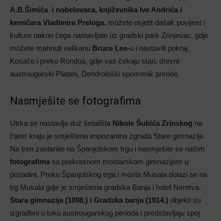
A.B.Šimića i nobelovaca, književnika Ive Andrića i
kemičara Vladimira Preloga
, možete osjetit dašak povijest i
kulture nakon čega nastavljate uz gradski park Zrinjevac, gdje
možete mahnuti velikanu
Bruce Lee-
u i nastaviti pokraj
Kosače i preko Rondoa, gdje vas čekaju stari, drevni
austrougarski Platani, Dendrološki spomenik prirode.
Nasmješite se fotografima
Utrka se nastavlja duž šetališta
Nikole Šubića Zrinskog
na
čijem kraju je smještena impozantna zgrada Stare gimnazije.
Na tren zastanite na Španjolskom trgu i nasmješite se našim
fotografima
sa prekrasnom mostarskom gimnazijom u
pozadini. Preko Španjolskog trga i mosta Musala dolazi se na
trg Musala gdje je smještena gradska Banja i hotel Neretva.
Stara gimnazija (1898.) i Gradska banja (1914.)
objekti su
izgrađeni u toku austrougarskog perioda i predstavljaju spoj