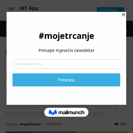
Naslovnica
Trke
Najave
Trke
Najave
Promo
6. MOSTAR RUN WEEKEND:
Sudjelovanjem u 4K
humanitarnoj utrci podržite
organizaciju Minores
Humanitarna utrka/šetnja građana (4 kilometra) već je
tradicionalno postala dio Mostar Run Weekenda.
Objavio
mojetrčanje
-
16/02/2022
1427