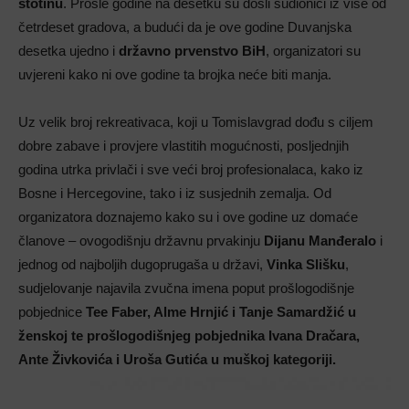
stotinu
. Prošle godine na desetku su došli sudionici iz više od
četrdeset gradova, a budući da je ove godine Duvanjska
desetka ujedno i
državno prvenstvo BiH
, organizatori su
uvjereni kako ni ove godine ta brojka neće biti manja.
Uz velik broj rekreativaca, koji u Tomislavgrad dođu s ciljem
dobre zabave i provjere vlastitih mogućnosti, posljednjih
godina utrka privlači i sve veći broj profesionalaca, kako iz
Bosne i Hercegovine, tako i iz susjednih zemalja. Od
organizatora doznajemo kako su i ove godine uz domaće
članove – ovogodišnju državnu prvakinju
Dijanu Manđeralo
i
jednog od najboljih dugoprugaša u državi,
Vinka Slišku
,
sudjelovanje najavila zvučna imena poput prošlogodišnje
pobjednice
Tee Faber, Alme Hrnjić i Tanje Samardžić u
ženskoj te prošlogodišnjeg pobjednika Ivana Dračara,
Ante Živkovića i Uroša Gutića u muškoj kategoriji.