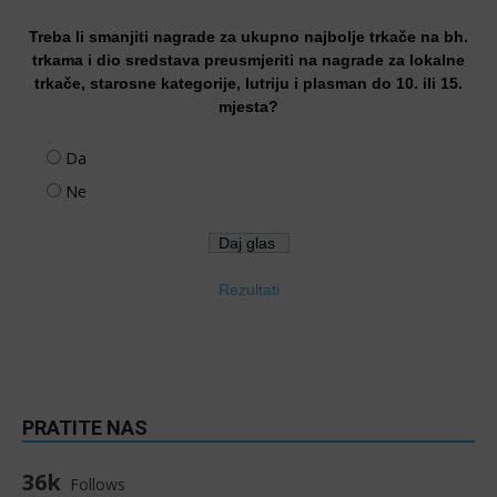
Treba li smanjiti nagrade za ukupno najbolje trkače na bh.
trkama i dio sredstava preusmjeriti na nagrade za lokalne
trkače, starosne kategorije, lutriju i plasman do 10. ili 15.
mjesta?
Da
Ne
Rezultati
PRATITE NAS
36k
Follows