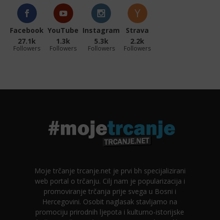
Facebook
YouTube
Instagram
Strava
27.1k
1.3k
5.3k
2.2k
Followers
Followers
Followers
Followers
Moje trčanje trcanje.net je prvi bh specijalizirani
web portal o trčanju. Cilj nam je popularizacija i
promoviranje trčanja prije svega u Bosni i
Hercegovini. Osobit naglasak stavljamo na
promociju prirodnih ljepota i kulturno-istorijske