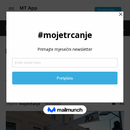
Naslovnica
Trke
Izvještaji
Trke
Izvještaji
Promo
8. DUVANJSKA DESETKA:
Utrka poslije koje slijedi
večera za sve sudionike
Do kraja prijava je još 10 dana!
Objavio
mojetrčanje
-
18/07/2022
1704