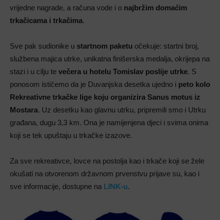
vrijedne nagrade, a računa vode i o
najbržim domaćim
trkačicama i trkačima
.
Sve pak sudionike u
startnom paketu
očekuje: startni broj,
službena majica utrke, unikatna finišerska medalja, okrijepa na
stazi i u cilju te
večera u hotelu Tomislav poslije utrke
. S
ponosom ističemo da je Duvanjska desetka ujedno i
peto kolo
Rekreativne trkačke lige koju organizira Sanus motus iz
Mostara
. Uz desetku kao glavnu utrku, pripremili smo i Utrku
građana, dugu 3,3 km. Ona je namijenjena djeci i svima onima
koji se tek upuštaju u trkačke izazove.
Za sve rekreativce, lovce na postolja kao i trkače koji se žele
okušati na otvorenom državnom prvenstvu prijave su, kao i
sve informacije, dostupne na
LINK-u
.