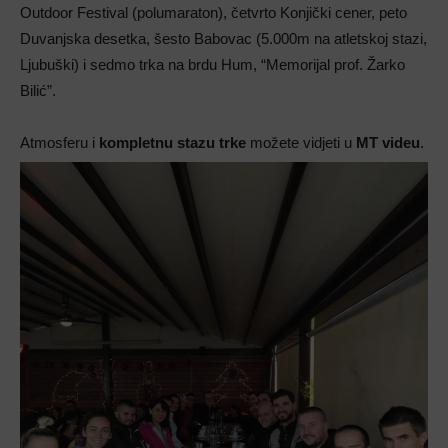
Outdoor Festival (polumaraton), četvrto Konjički cener, peto
Duvanjska desetka, šesto Babovac (5.000m na atletskoj stazi,
Ljubuški) i sedmo trka na brdu Hum, “Memorijal prof. Žarko
Bilić”.
Atmosferu i
kompletnu stazu trke
možete vidjeti u
MT videu
.