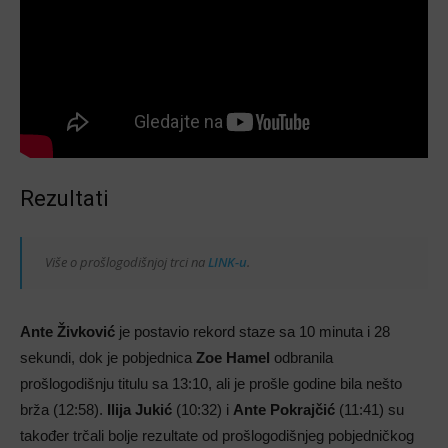
Rezultati
Više o prošlogodišnjoj trci na
LINK-u
.
Ante Živković
je postavio rekord staze sa 10 minuta i 28
sekundi, dok je pobjednica
Zoe Hamel
odbranila
prošlogodišnju titulu sa 13:10, ali je prošle godine bila nešto
brža (12:58).
Ilija Jukić
(10:32) i
Ante Pokrajčić
(11:41) su
također trčali bolje rezultate od prošlogodišnjeg pobjedničkog