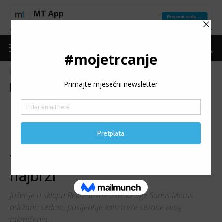
Naslovnica
Moje trčanje
Izdvojeno
Moje trčanje
Izdvojeno
Trke
Izvještaji
Vijesti
(VIDEO) 2. MEMORIJAL
PROF. ŽARKO BILIĆ: Izazov
uspona na Hum savladalo 29
trkača; Živković i Hamel
najbrži
Jučer je u sklopu Rekreativne trkačke lige Sanus Motus
održano sedmo, posljednje kolo treće sezone ovog
takmičenja.