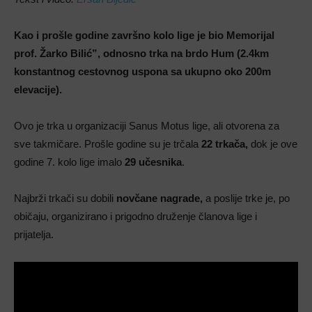
Kao i prošle godine završno kolo lige je bio Memorijal
prof. Žarko Bilić”, odnosno trka na brdo Hum (2.4km
konstantnog cestovnog uspona sa ukupno oko 200m
elevacije).
Ovo je trka u organizaciji Sanus Motus lige, ali otvorena za
sve takmičare. Prošle godine su je trčala
22 trkača,
dok je ove
godine 7. kolo lige imalo
29 učesnika
.
Najbrži trkači su dobili
novčane nagrade,
a poslije trke je, po
običaju, organizirano i prigodno druženje članova lige i
prijatelja.