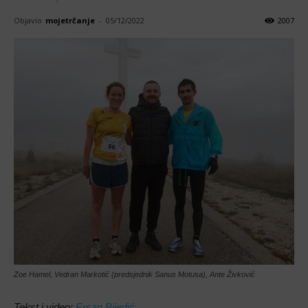
Objavio
mojetrčanje
-
05/12/2022
2007
Zoe Hamel, Vedran Markotić (predsjednik Sanus Motusa), Ante Živković
Tekst i video:
Ersan Bijedić