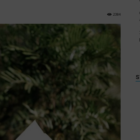
2384
S