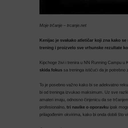
Moje trčanje – trcanje.net
Kenijac je svakako atletičar koji zna kako se n
trening i proizvelo sve vrhunske rezultate 
Kipchoge živi i trenira u NN Running Campu u K
skida fokus
sa treninga ističući da je potrebno 
To je posebno važno kako bi se adekvatno reku
bi od treninga izvukao maksimum. Uz sve razli
amateri imaju, odnosno činjenicu da se trčanje
profesionalno,
tri navike o oporavku
ipak mogu 
prilagođenim okvirima, kako bi onda dobili što v