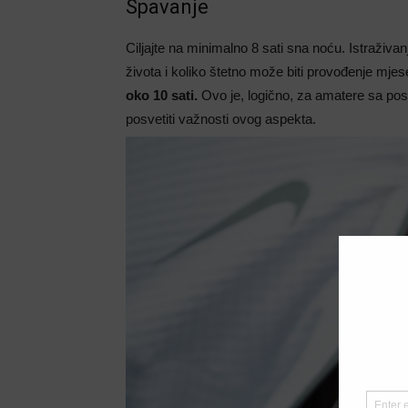
Spavanje
Ciljajte na minimalno 8 sati sna noću. Istraživa
života i koliko štetno može biti provođenje mje
oko 10 sati.
Ovo je, logično, za amatere sa pos
posvetiti važnosti ovog aspekta.