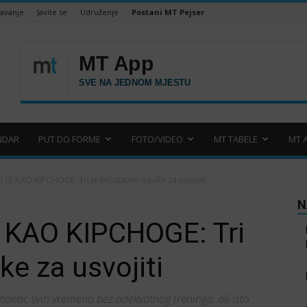
šavanje
Javite se
Udruženje
Postani MT Pejser
NDAR
PUT DO FORME
FOTO/VIDEO
MT TABELE
MT 
SE KAO KIPCHOGE: Tri jednostavne navike za usvojiti
N
KAO KIPCHOGE: Tri
ke za usvojiti
tonac svih vremena bez adekvatnog treninga, ali isto