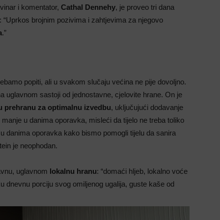
ovinar i komentator,
Cathal Dennehy
, je proveo tri dana
 “Uprkos brojnim pozivima i zahtjevima za njegovo
a
.”
rebamo popiti, ali u svakom slučaju većina ne pije dovoljno.
a uglavnom sastoji od jednostavne, cjelovite hrane. On je
ju prehranu za optimalnu izvedbu
, uključujući dodavanje
i manje u danima oporavka, misleći da tijelo ne treba toliko
ti u danima oporavka kako bismo pomogli tijelu da sanira
otein je neophodan.
tavnu, uglavnom
lokalnu hranu
: “domaći hljeb, lokalno voće
ku dnevnu porciju svog omiljenog ugalija, guste kaše od