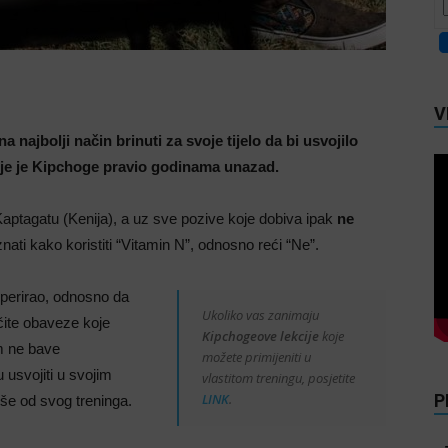
V
a najbolji način brinuti za svoje tijelo da bi usvojilo
koje je Kipchoge pravio godinama unazad.
aptagatu (Kenija), a uz sve pozive koje dobiva ipak
ne
znati kako koristiti “Vitamin N”, odnosno reći “Ne”.
perirao, odnosno da
Ukoliko vas zanimaju
čite obaveze koje
Kipchogeove lekcije
koje
m ne bave
možete primijeniti u
usvojiti u svojim
vlastitom treningu, posjetite
LINK
.
P
iše od svog treninga.