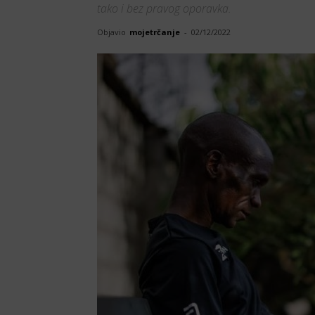
tako i bez pravog oporavka.
Objavio
mojetrčanje
-
02/12/2022