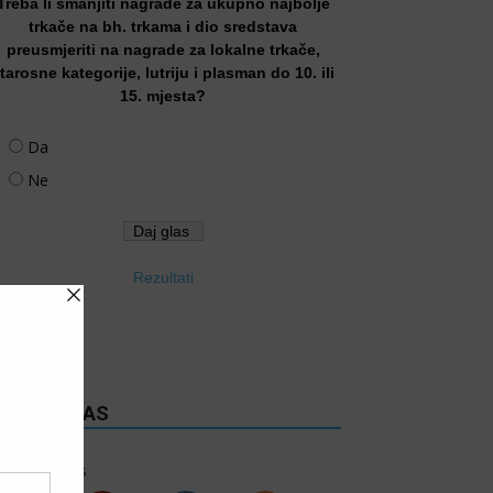
Treba li smanjiti nagrade za ukupno najbolje
trkače na bh. trkama i dio sredstava
preusmjeriti na nagrade za lokalne trkače,
tarosne kategorije, lutriju i plasman do 10. ili
15. mjesta?
Da
Ne
Rezultati
RATITE NAS
6k
Follows