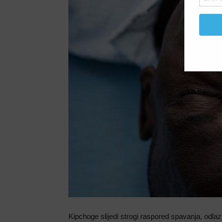
Kipchoge slijedi strogi raspored spavanja, odlaz