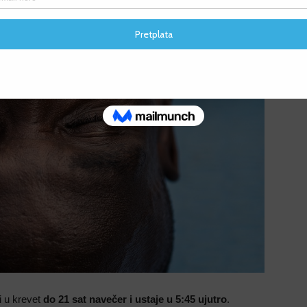
F
F
i u krevet
do 21 sat navečer i ustaje u 5:45 ujutro
.