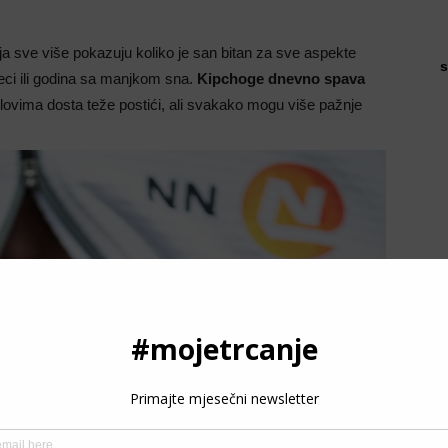
nja sve više pokazuju koliko je san bitan za sve aspekte
s
seci ili godina sa manjkom sna.
Kipchoge dnevno spava
lovima dosta teže postići, ali svakako mogu više pažnje
P
3