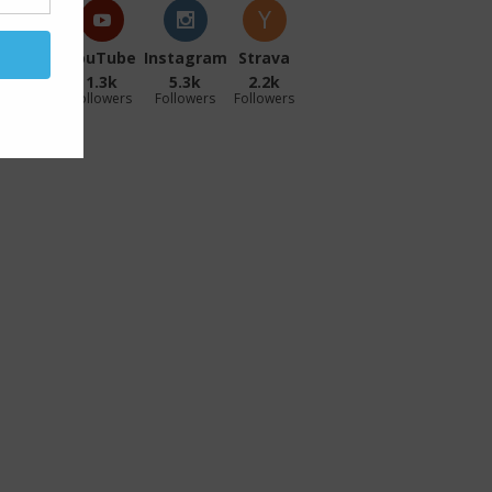
acebook
YouTube
Instagram
Strava
27.1k
1.3k
5.3k
2.2k
ollowers
Followers
Followers
Followers