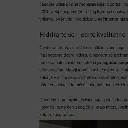
Također uklapa i
dnevno spavanje
. Sportski n
2021. u Kipchogeovom trening kampu i napisao:
vrijeme, on je vrlo, vrlo dobar u
nečinjenju ništ
Hidrirajte se i jedite kvalitetno
Često se raspravlja o tačnoj količini vode koju t
Kipchoge se dobro hidrira, a njegova se prehran
radio sa nutricionistom kako bi
prilagodio svo
više proteina. Mnogi trkači imaju tendenciju jest
kalorija – ali mi zapravo trebamo kvalitetno jes
oštećena tkiva i da mišići tako postanu jači. Pr
Dennehy je primijetio da Kipchoge jede jednos
i povrće, puno kenijskog čaja, malo mesa i veli
kukuruznog brašna.”