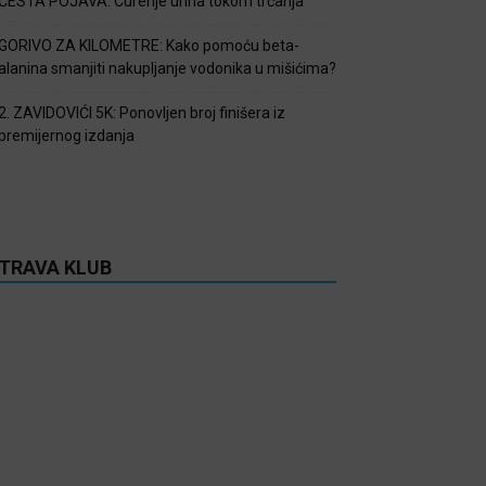
ČESTA POJAVA: Curenje urina tokom trčanja
GORIVO ZA KILOMETRE: Kako pomoću beta-
alanina smanjiti nakupljanje vodonika u mišićima?
2. ZAVIDOVIĆI 5K: Ponovljen broj finišera iz
premijernog izdanja
TRAVA KLUB