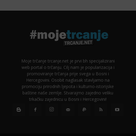
Moje trčanje trcanje.net je prvi bh specijalizirani
web portal o trčanju. Cilj nam je popularizacija i
promoviranje trčanja prije svega u Bosni i
Hercegovini. Osobit naglasak stavljamo na
promociju prirodnih ljepota i kulturno-istorijske
baštine naše zemlje. Stvarajmo zajedno veliku
trkačku zajednicu u Bosni i Hercegovini!