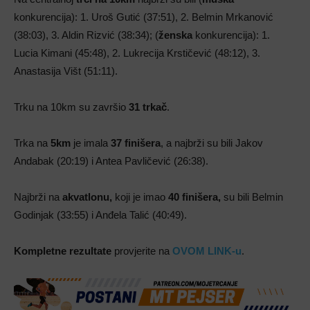
konkurencija): 1. Uroš Gutić (37:51), 2. Belmin Mrkanović
(38:03), 3. Aldin Rizvić (38:34); (
ženska
konkurencija): 1.
Lucia Kimani (45:48), 2. Lukrecija Krstičević (48:12), 3.
Anastasija Višt (51:11).
Trku na 10km su završio
31 trkač
.
Trka na
5km
je imala
37 finišera
, a najbrži su bili Jakov
Andabak (20:19) i Antea Pavličević (26:38).
Najbrži na
akvatlonu,
koji je imao
40 finišera,
su bili Belmin
Godinjak (33:55) i Anđela Talić (40:49).
Kompletne rezultate
provjerite na
OVOM LINK-u
.