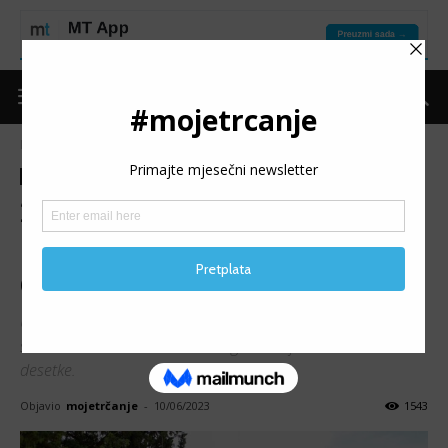
Naslovnica
Moje trčanje
Izdvojeno
Moje trčanje
Izdvojeno
Trke
Vijesti
2. NEUMSKA DESETKA:
Gutić i Kimani najbrži na
drugom izdanju
U organizaciji udruženja "Volim trčanje" danas je sa
startom u 11:30h održano drugo izdanje Neumske
desetke.
Objavio
mojetrčanje
-
10/06/2023
1543