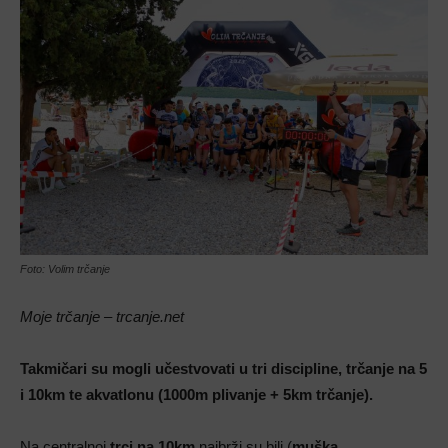
Foto: Volim trčanje
Moje trčanje – trcanje.net
Takmičari su mogli učestvovati u tri discipline, trčanje na 5
i 10km te akvatlonu (1000m plivanje + 5km trčanje).
Na centralnoj
trci na 10km
najbrži su bili (
muška