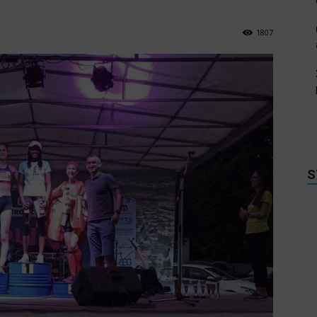
1807
S