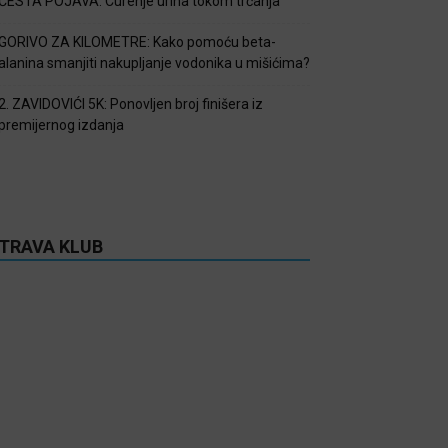
ČESTA POJAVA: Curenje urina tokom trčanja
GORIVO ZA KILOMETRE: Kako pomoću beta-
alanina smanjiti nakupljanje vodonika u mišićima?
2. ZAVIDOVIĆI 5K: Ponovljen broj finišera iz
premijernog izdanja
TRAVA KLUB