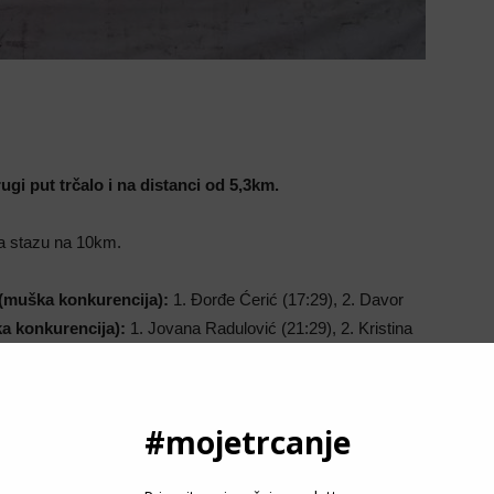
gi put trčalo i na distanci od 5,3km.
za stazu na 10km.
: (muška konkurencija):
1. Đorđe Ćerić (17:29), 2. Davor
a konkurencija):
1. Jovana Radulović (21:29), 2. Kristina
P
):
1. Uroš Gutić (33:03), 2. Srđan Samardžić (33:18), 3.
a):
1. Lucia Kimani (41:37), 2. Magdalena Katana (42:05), 3.