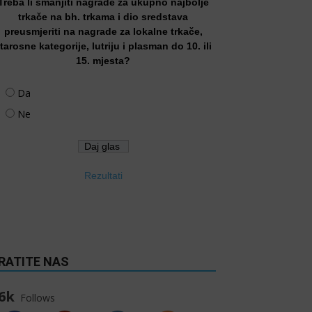
Treba li smanjiti nagrade za ukupno najbolje
trkače na bh. trkama i dio sredstava
preusmjeriti na nagrade za lokalne trkače,
tarosne kategorije, lutriju i plasman do 10. ili
15. mjesta?
Da
Ne
Rezultati
RATITE NAS
6k
Follows