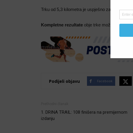
Trku od 5,3 kilometra je uspješno završilo
89 t
Kompletne rezultate
obje trke možete provjeri
Podijeli objavu
Facebook
Prethodni članak
1. DRINA TRAIL: 108 finišera na premijernom
izdanju