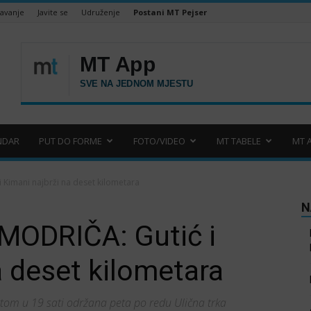
šavanje
Javite se
Udruženje
Postani MT Pejser
NDAR
PUT DO FORME
FOTO/VIDEO
MT TABELE
MT 
 Kimani najbrži na deset kilometara
N
MODRIČA: Gutić i
a deset kilometara
rtom u 19 sati održana peta po redu Ulična trka