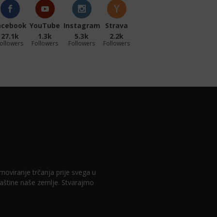
acebook
YouTube
Instagram
Strava
27.1k
1.3k
5.3k
2.2k
ollowers
Followers
Followers
Followers
romoviranje trčanja prije svega u
 baštine naše zemlje. Stvarajmo