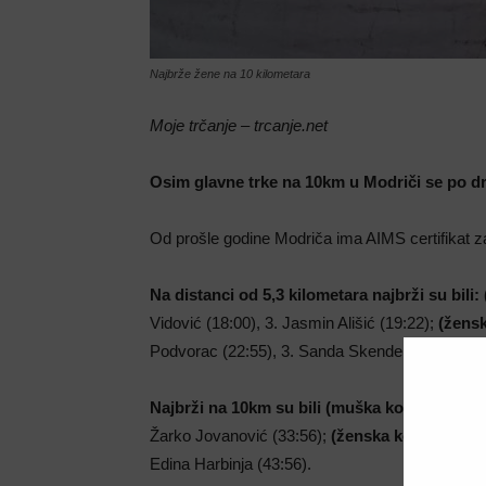
Najbrže žene na 10 kilometara
Moje trčanje – trcanje.net
Osim glavne trke na 10km u Modriči se po dru
Od prošle godine Modriča ima AIMS certifikat 
Na distanci od 5,3 kilometara najbrži su bili
Vidović (18:00), 3. Jasmin Ališić (19:22);
(žensk
Podvorac (22:55), 3. Sanda Skenderija (23:16).
Najbrži na 10km
su
bili (muška konkurencija
Žarko Jovanović (33:56);
(ženska konkurencij
Edina Harbinja (43:56).