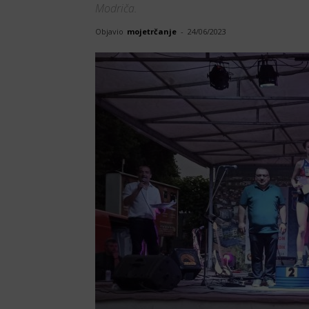
Modriča.
Objavio
mojetrčanje
-
24/06/2023