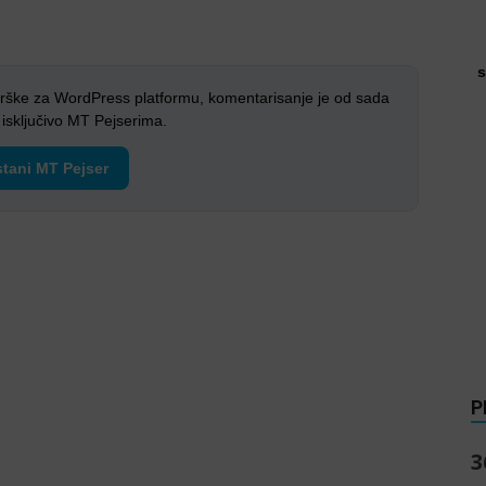
s
rške za WordPress platformu, komentarisanje je od sada
sključivo MT Pejserima.
tani MT Pejser
P
3