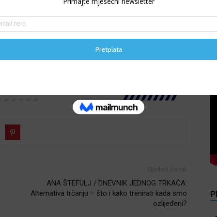
akmičara
. Trka na 10 kilometara je imala
115 finišera
.
ti na
LINK-u
.
V
Sljedeći članak
ANA ŠTEFULJ / DNEVNIK JEDNOG TRKAČA:
P
Alternativa trčanju – što i kako trenirati kada smo
ozlijeđeni?