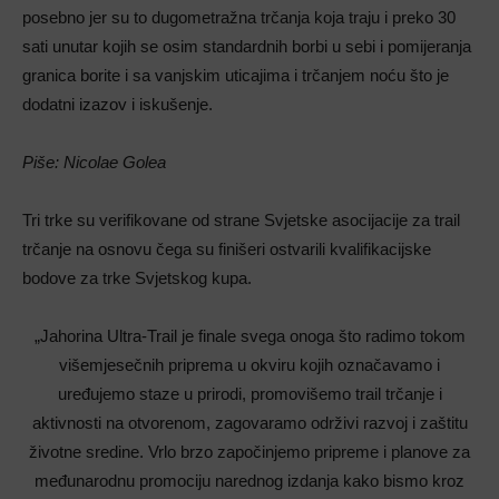
posebno jer su to dugometražna trčanja koja traju i preko 30
sati unutar kojih se osim standardnih borbi u sebi i pomijeranja
granica borite i sa vanjskim uticajima i trčanjem noću što je
dodatni izazov i iskušenje.
Piše: Nicolae Golea
Tri trke su verifikovane od strane Svjetske asocijacije za trail
trčanje na osnovu čega su finišeri ostvarili kvalifikacijske
bodove za trke Svjetskog kupa.
„Jahorina Ultra-Trail je finale svega onoga što radimo tokom
višemjesečnih priprema u okviru kojih označavamo i
uređujemo staze u prirodi, promovišemo trail trčanje i
aktivnosti na otvorenom, zagovaramo održivi razvoj i zaštitu
životne sredine. Vrlo brzo započinjemo pripreme i planove za
međunarodnu promociju narednog izdanja kako bismo kroz