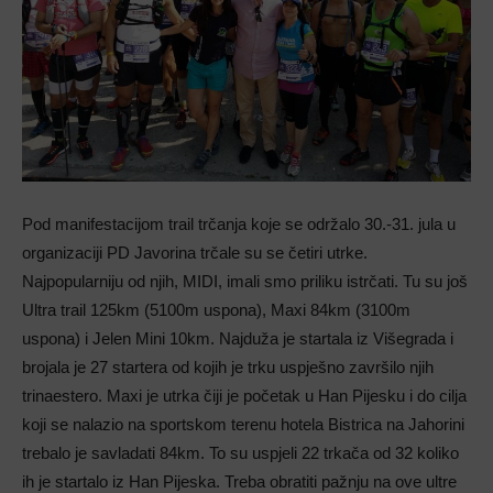
Pod manifestacijom trail trčanja koje se održalo 30.-31. jula u
organizaciji PD Javorina trčale su se četiri utrke.
Najpopularniju od njih, MIDI, imali smo priliku istrčati. Tu su još
Ultra trail 125km (5100m uspona), Maxi 84km (3100m
uspona) i Jelen Mini 10km. Najduža je startala iz Višegrada i
brojala je 27 startera od kojih je trku uspješno završilo njih
trinaestero. Maxi je utrka čiji je početak u Han Pijesku i do cilja
koji se nalazio na sportskom terenu hotela Bistrica na Jahorini
trebalo je savladati 84km. To su uspjeli 22 trkača od 32 koliko
ih je startalo iz Han Pijeska. Treba obratiti pažnju na ove ultre