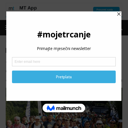
Naslovnica
Trke
Izvještaji
Trke
Izvještaji
Jahorina Ultra Trail: dva dana
odličnog trail doživljaja
Objavio
Niđo
-
01/08/2016
1873