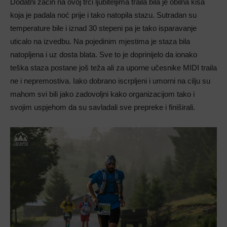
Dodatni začin na ovoj trci ljubiteljima traila bila je obilna kiša
koja je padala noć prije i tako natopila stazu. Sutradan su
temperature bile i iznad 30 stepeni pa je tako isparavanje
uticalo na izvedbu. Na pojedinim mjestima je staza bila
natopljena i uz dosta blata. Sve to je doprinijelo da ionako
teška staza postane još teža ali za uporne učesnike MIDI traila
ne i nepremostiva. Iako dobrano iscrpljeni i umorni na cilju su
mahom svi bili jako zadovoljni kako organizacijom tako i
svojim uspjehom da su savladali sve prepreke i finiširali.