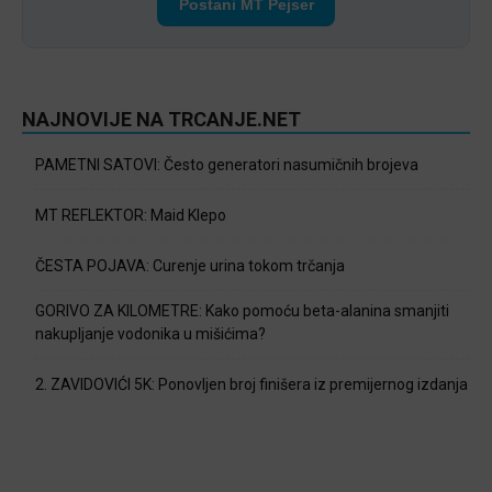
Postani MT Pejser
NAJNOVIJE NA TRCANJE.NET
PAMETNI SATOVI: Često generatori nasumičnih brojeva
MT REFLEKTOR: Maid Klepo
ČESTA POJAVA: Curenje urina tokom trčanja
GORIVO ZA KILOMETRE: Kako pomoću beta-alanina smanjiti
nakupljanje vodonika u mišićima?
2. ZAVIDOVIĆI 5K: Ponovljen broj finišera iz premijernog izdanja