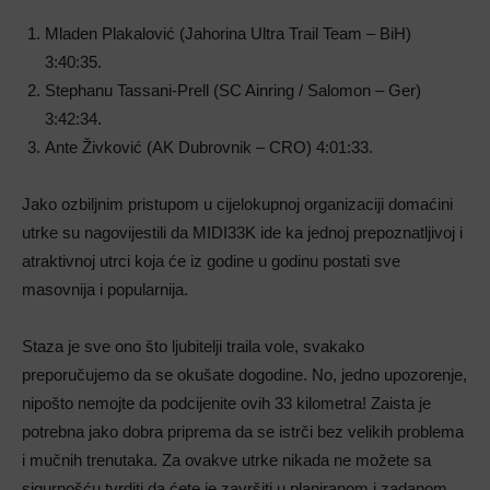
Mladen Plakalović (Jahorina Ultra Trail Team – BiH)
3:40:35.
Stephanu Tassani-Prell (SC Ainring / Salomon – Ger)
3:42:34.
Ante Živković (AK Dubrovnik – CRO) 4:01:33.
Jako ozbiljnim pristupom u cijelokupnoj organizaciji domaćini
utrke su nagovijestili da MIDI33K ide ka jednoj prepoznatljivoj i
atraktivnoj utrci koja će iz godine u godinu postati sve
masovnija i popularnija.
Staza je sve ono što ljubitelji traila vole, svakako
preporučujemo da se okušate dogodine. No, jedno upozorenje,
nipošto nemojte da podcijenite ovih 33 kilometra! Zaista je
potrebna jako dobra priprema da se istrči bez velikih problema
i mučnih trenutaka. Za ovakve utrke nikada ne možete sa
sigurnošću tvrditi da ćete je završiti u planiranom i zadanom