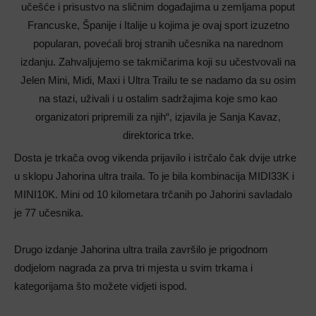
učešće i prisustvo na sličnim događajima u zemljama poput
Francuske, Španije i Italije u kojima je ovaj sport izuzetno
popularan, povećali broj stranih učesnika na narednom
izdanju. Zahvaljujemo se takmičarima koji su učestvovali na
Jelen Mini, Midi, Maxi i Ultra Trailu te se nadamo da su osim
na stazi, uživali i u ostalim sadržajima koje smo kao
organizatori pripremili za njih“, izjavila je Sanja Kavaz,
direktorica trke.
Dosta je trkača ovog vikenda prijavilo i istrčalo čak dvije utrke
u sklopu Jahorina ultra traila. To je bila kombinacija MIDI33K i
MINI10K. Mini od 10 kilometara trčanih po Jahorini savladalo
je 77 učesnika.
Drugo izdanje Jahorina ultra traila završilo je prigodnom
dodjelom nagrada za prva tri mjesta u svim trkama i
kategorijama što možete vidjeti ispod.