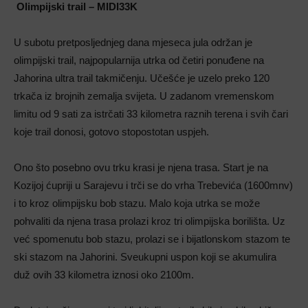
Olimpijski trail – MIDI33K
U subotu pretposljednjeg dana mjeseca jula održan je
olimpijski trail, najpopularnija utrka od četiri ponuđene na
Jahorina ultra trail takmičenju. Učešće je uzelo preko 120
trkača iz brojnih zemalja svijeta. U zadanom vremenskom
limitu od 9 sati za istrčati 33 kilometra raznih terena i svih čari
koje trail donosi, gotovo stopostotan uspjeh.
Ono što posebno ovu trku krasi je njena trasa. Start je na
Kozijoj ćupriji u Sarajevu i trči se do vrha Trebevića (1600mnv)
i to kroz olimpijsku bob stazu. Malo koja utrka se može
pohvaliti da njena trasa prolazi kroz tri olimpijska borilišta. Uz
već spomenutu bob stazu, prolazi se i bijatlonskom stazom te
ski stazom na Jahorini. Sveukupni uspon koji se akumulira
duž ovih 33 kilometra iznosi oko 2100m.