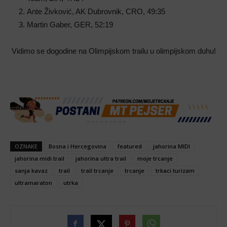
Ante Živković, AK Dubrovnik, CRO, 49:35
Martin Gaber, GER, 52:19
Vidimo se dogodine na Olimpijskom trailu u olimpijskom duhu!
OZNAKE
Bosna i Hercegovina
featured
jahorina MIDI
jahorina midi trail
jahorina ultra trail
moje trcanje
sanja kavaz
trail
trail trcanje
trcanje
trkaci turizam
ultramaraton
utrka