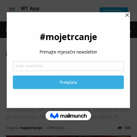
Naslovnica
Moje trčanje
Izdvojeno
Moje trčanje
Izdvojeno
Trke
Vijesti
1. ATLETIST 5K ISTOČNO
NOVO SARAJEVO: Gutić i
Alagić najbrži; 134 učesnika
na premijernom izdanju
U organizaciji udruženja Atletist (Istočno Sarajevo) večeras
je sa startom u 18:30h održana ulična trka Atletist 5K.
Objavio
mojetrčanje
-
07/09/2024
1388