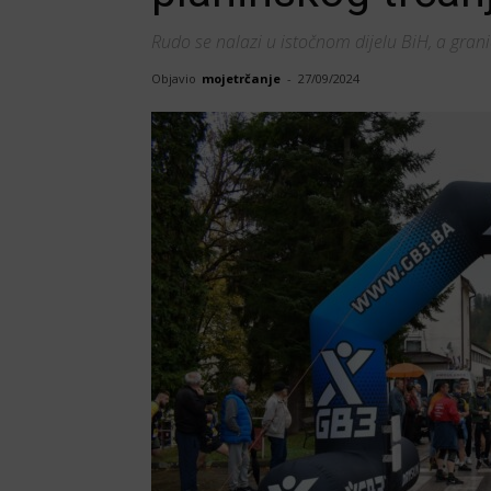
Rudo se nalazi u istočnom dijelu BiH, a gran
Objavio
mojetrčanje
-
27/09/2024