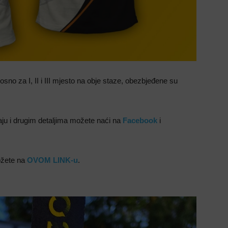
osno za I, II i III mjesto na obje staze, obezbjeđene su
ju i drugim detaljima možete naći na
Facebook
i
možete na
OVOM LINK-u
.