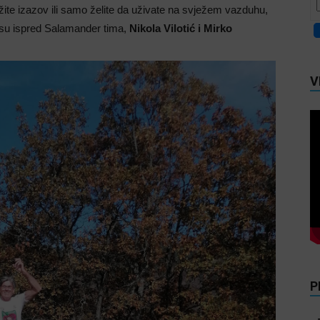
ažite izazov ili samo želite da uživate na svježem vazduhu,
i su ispred Salamander tima,
Nikola Vilotić i Mirko
V
P