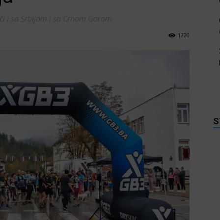
iči i sa Srbijom i sa Crnom Gorom.
1220
S