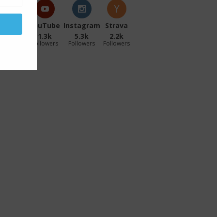
acebook
YouTube
Instagram
Strava
27.1k
1.3k
5.3k
2.2k
ollowers
Followers
Followers
Followers