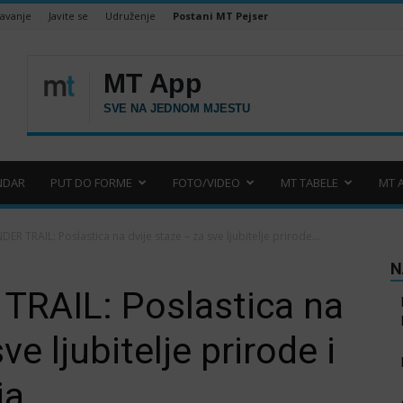
šavanje
Javite se
Udruženje
Postani MT Pejser
NDAR
PUT DO FORME
FOTO/VIDEO
MT TABELE
MT 
ER TRAIL: Poslastica na dvije staze – za sve ljubitelje prirode...
N
RAIL: Poslastica na
ve ljubitelje prirode i
ja