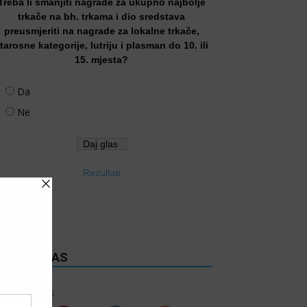
Treba li smanjiti nagrade za ukupno najbolje
trkače na bh. trkama i dio sredstava
preusmjeriti na nagrade za lokalne trkače,
tarosne kategorije, lutriju i plasman do 10. ili
15. mjesta?
Da
Ne
Rezultati
RATITE NAS
6k
Follows