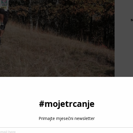
s
P
3