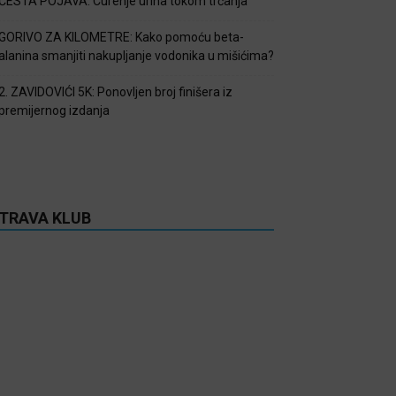
ČESTA POJAVA: Curenje urina tokom trčanja
GORIVO ZA KILOMETRE: Kako pomoću beta-
alanina smanjiti nakupljanje vodonika u mišićima?
2. ZAVIDOVIĆI 5K: Ponovljen broj finišera iz
premijernog izdanja
TRAVA KLUB