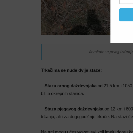
Rezultate sa
prvog izdanj
Trkačima se nude dvije staze:
–
Staza crnog daždevnjaka
od 21,5 km i 1050 m
biti 5 okrepnih stanica.
–
Staza pjegavog daždevnjaka
od 12 km i 600 
trčanju, ali i za dugogodišnje trkače. Na stazi će
Na trci mogu učestvovati svi koji imaju dobru k