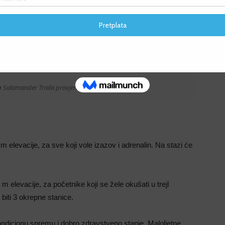
F
F
a
Salamander Traila provjerite na
LINK-u
.
 elevacije, za sve koji vole izazov i adrenalin. Na stazi će
m elevacije, za početnike koji se žele okušati u trejl
 biti 3 okrepne stanice.
ondicionu spremu i dobro zdravstveno stanje. Maloljetne