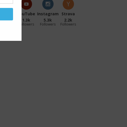
acebook
YouTube
Instagram
Strava
27.1k
1.3k
5.3k
2.2k
ollowers
Followers
Followers
Followers