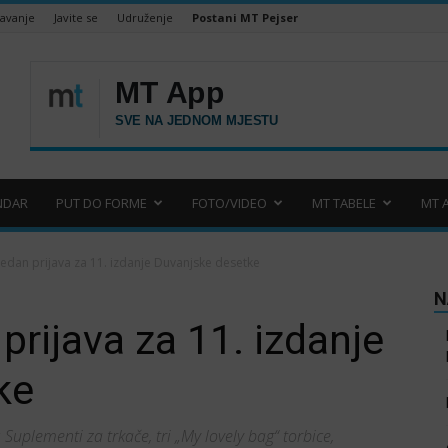
šavanje
Javite se
Udruženje
Postani MT Pejser
NDAR
PUT DO FORME
FOTO/VIDEO
MT TABELE
MT 
tjedan prijava za 11. izdanje Duvanjske desetke
N
 prijava za 11. izdanje
ke
Suplementi za trkače, tri „My lovely bag“ torbice,