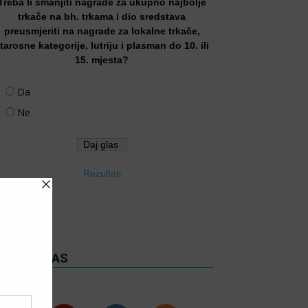
Treba li smanjiti nagrade za ukupno najbolje
trkače na bh. trkama i dio sredstava
preusmjeriti na nagrade za lokalne trkače,
tarosne kategorije, lutriju i plasman do 10. ili
15. mjesta?
Da
Ne
Rezultati
RATITE NAS
6k
Follows