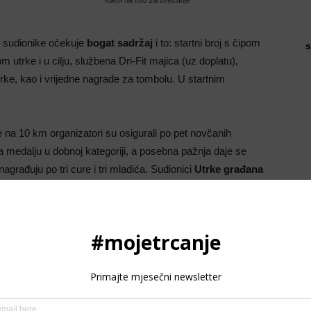
Klikni na foto za uvećanje
 sudionike očekuje
bogat sadržaj
i to: startni broj s čipom
s
 utrke i u cilju, službena Dri-Fit majica (uz doplatu),
trke, kao i vrijedne nagrade za tombolu. U startnim
 na 10 km organizatori su osigurali po pet novčanih
a medalju u dobnoj kategoriji, a posebna pažnja daje se
građuju po tri cure i tri mladića. Sudionici
Utrke građana
ke
od 100 do 400 metara za klince predškolskog i
P
nu od utrka, ugrabi startni paket i budi među 300 izabranih na
3