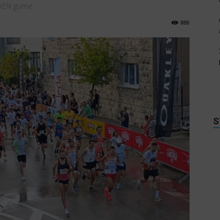
EXEN gume.
888
S