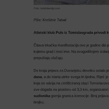
Foto: tomislavcity.com
Piše: Krešimir Tabak
Atletski klub Puls iz Tomislavgrada privodi 
Čitava trkačka manifestacija ove je godine dio
kojemu grad i nosi ime. Na ovogodišnjem izda
prepuštaju slučaju.
Do kraja prijava za Duvanjsku desetku ostalo j
dana
, a do starta utrke svega tri tjedna. Riječ j
koja se odvija na certificiranoj stazi Tomislavo
sve događa na prostoru od 3,3 km, organizatori s
sudionika
gornja granica komocije. Broj prijav
brojku.