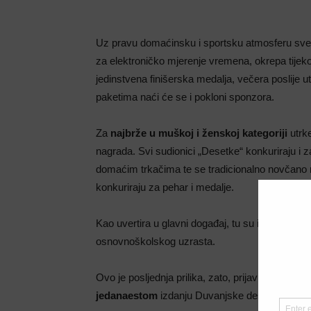
Uz pravu domaćinsku i sportsku atmosferu sve
za elektroničko mjerenje vremena, okrepa tijekom
jedinstvena finišerska medalja, večera poslije u
paketima naći će se i pokloni sponzora.
Za
najbrže u muškoj i ženskoj kategoriji
utrke
nagrada. Svi sudionici „Desetke“ konkuriraju i z
domaćim trkačima te se tradicionalno novčano na
konkuriraju za pehar i medalje.
Kao uvertira u glavni događaj, tu su i
dječje utr
osnovnoškolskog uzrasta.
Ovo je posljednja prilika, zato, prijavi se na jed
jedanaestom
izdanju Duvanjske desetke!