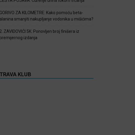
ČESTA POJAVA: Curenje urina tokom trčanja
GORIVO ZA KILOMETRE: Kako pomoću beta-
alanina smanjiti nakupljanje vodonika u mišićima?
2. ZAVIDOVIĆI 5K: Ponovljen broj finišera iz
premijernog izdanja
TRAVA KLUB