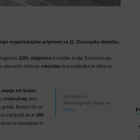
kraju organizacijske pripreme za 11. Duvanjsku desetku.
 programa
1100. obljetnice
krunidbe kralja Tomislava po
nju domaćini očekuju
rekordan
broj sudionika te ništa ne
e
manje od tjedan
Više o utrci u
e o
trokružnoj
utrci
Tomislavgradu čitajte na
va grada. Budući da se
LINK-u
.
P
u zaključili da je
300
a skoro je dosegnuo tu