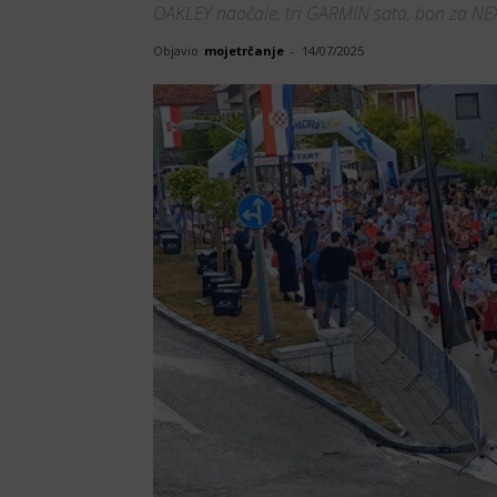
OAKLEY naočale, tri GARMIN sata, bon za N
Objavio
mojetrčanje
-
14/07/2025