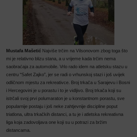
Mustafa Mašetić
Najviše trčim na Vilsonovom zbog toga što
mi je relativno blizu stana, a u vrijeme kada trčim nema
saobraćaja za automobile. Vrlo rado idem na atletsku stazu u
centru “Safet Zajko”, jer se radi o vrhunskoj stazi i još uvijek
odličnom mjestu za rekreativce. Broj trkača u Sarajevu i Bosni
i Hercegovini je u porastu i to je vidljivo. Broj trkača koji su
istrčali svoj prvi polumaraton je u konstantnom porastu, sve
popularnije postaju i još neke zahtjevnije discipline poput
triatlona, ultra trkačkih distanci, a tu je i atletska rekreativna
liga koja zadovoljava one koji su u potrazi za bržim
distancama.