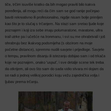
tiče, trčim isuviše kratko da bih mogao praviti bilo kakva
poređenja, ali mogu reći da čim sam se god ranije počinjao
baviti rekreativno ili profesionalno, nigdje nisam bolje primljen
kao što je to slučaj s trčanjem. Na stazi sam sretao ljude koje
poznajem i koji iza sebe imaju polumaratone, maratone, ultra
trail utrke pa i učešće na Ironmanu, i svi su me ohrabrivali i još
ohrabruju bez ikakvog podsmijeha (s obzirom na moje
početne distance), spremno nudili savjete i prijedloge. Savjete
o tempu, pravilnom disanju ili istezanju dobijao sam i od trkača
koje ne poznajem, onako ‘usput’, i sve detalje scene tek treba
da otkrijem, ali ovo što sam do sada vidio stvara mi dojam da
se radi o jednoj velikoj porodici koju vežu zajednička volja i
ljubav prema trčanju.