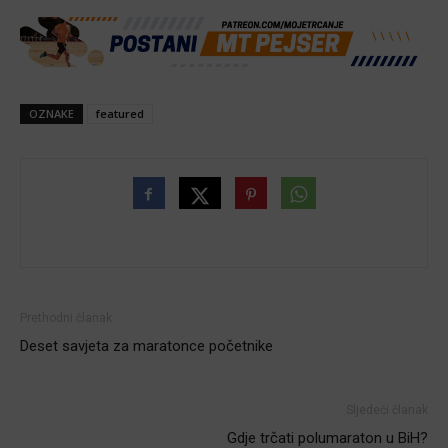
OZNAKE
featured
Prethodni članak
Deset savjeta za maratonce početnike
Sljedeći članak
Gdje trčati polumaraton u BiH?