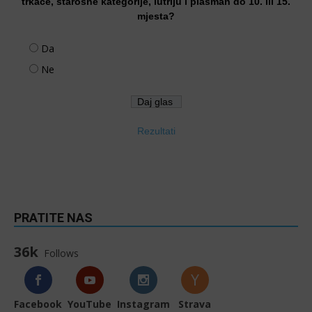
trkače, starosne kategorije, lutriju i plasman do 10. ili 15.
mjesta?
Da
Ne
Rezultati
PRATITE NAS
36k
Follows
Facebook
YouTube
Instagram
Strava