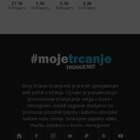
27.1k
1.3k
5.3k
2.2k
Followers
Followers
Followers
Followers
Moje trčanje trcanje.net je prvi bh specijalizirani
web portal o trčanju. Cilj nam je popularizacija i
promoviranje trčanja prije svega u Bosni i
Hercegovini. Osobit naglasak stavljamo na
promociju prirodnih ljepota i kulturno-istorijske
baštine naše zemlje. Stvarajmo zajedno veliku
trkačku zajednicu u Bosni i Hercegovini!