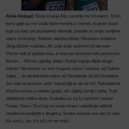
Alma Abdagić
Škola trčanja Klix zarazila me trčanjem. Trčim
tamo gdje su me vodili naše trenerice i treneri, to jeste staze
koje su nam oni postepeno otkrivali, postale su moje omiljene
staze za trčanje. Radnim danima biram Vilsonovo šetalište.
Zbog blizine svakako. Ali, prije dvije sedmice trčala sam
Vilsom dok je padala kiša, a staza je doslovno bila pokrivena
lišćem… Filmski ugođaj. Aleja i Kozija ćuprija dijele drugo
mjesto. Na trećem su sve moguće staze i stazice, od Safeta
Zajke… do biciklističke staze od Skenderije do McDonaldsa.
Jer, kad se povuče „refa“ najvažnije je da se trči. Rekreativna
trkačka scena u našem gradu, ali i cijeloj zemlji cvjeta. To je
definitivno velika stvar. Svakako su za to zaslužni i pioniri
Franjo, Tomo i Erol koji su svoju strast i ubjeđenje odlučili
nesebično podijeliti s drugima. Svake sezone sve nas je više.
Na sreću. Jer, k’o trči zlo ne misli.