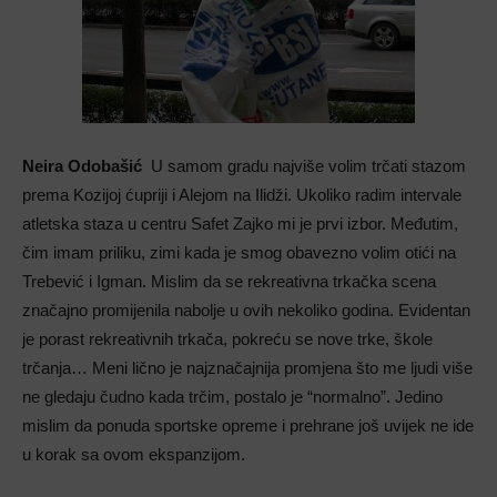
Neira Odobašić
U samom gradu najviše volim trčati stazom
prema Kozijoj ćupriji i Alejom na Ilidži. Ukoliko radim intervale
atletska staza u centru Safet Zajko mi je prvi izbor. Međutim,
čim imam priliku, zimi kada je smog obavezno volim otići na
Trebević i Igman. Mislim da se rekreativna trkačka scena
značajno promijenila nabolje u ovih nekoliko godina. Evidentan
je porast rekreativnih trkača, pokreću se nove trke, škole
trčanja… Meni lično je najznačajnija promjena što me ljudi više
ne gledaju čudno kada trčim, postalo je “normalno”. Jedino
mislim da ponuda sportske opreme i prehrane još uvijek ne ide
u korak sa ovom ekspanzijom.