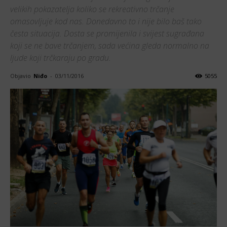
velikih pokazatelja koliko se rekreativno trčanje
omasovljuje kod nas. Donedavno to i nije bilo baš tako
česta situacija. Dosta se promijenila i svijest sugrađana
koji se ne bave trčanjem, sada većina gleda normalno na
ljude koji trčkaraju po gradu.
Objavio
Niđo
-
03/11/2016
5055