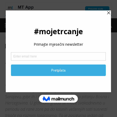
Naslovnica
Moje trčanje
Teme
Moje trčanje
Teme
Rekreativci u Sarajevu: gdje
trče i kako vide razvoj trčanja
u BiH
Ekipa Moje trčanje odlučila je napraviti malo istraživanje o
mjestima na kojima najradije treniraju trkači rekreativci u
Sarajevu, gdje ih i ima ponajviše kada je u pitanju Bosna i
Hercegovina. U glavnom gradu se može svakodnevno u
periodu od rane zore pa do kasnih večernjih sati susresti
trkače na raznim lokacijama. To je zasigurno jedan od