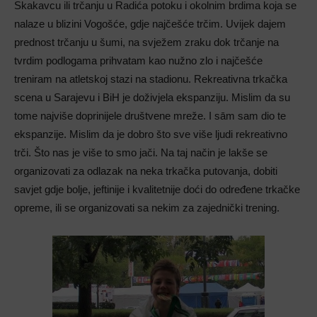
Skakavcu ili trčanju u Radića potoku i okolnim brdima koja se
nalaze u blizini Vogošće, gdje najčešće trčim. Uvijek dajem
prednost trčanju u šumi, na svježem zraku dok trčanje na
tvrdim podlogama prihvatam kao nužno zlo i najčešće
treniram na atletskoj stazi na stadionu. Rekreativna trkačka
scena u Sarajevu i BiH je doživjela ekspanziju. Mislim da su
tome najviše doprinijele društvene mreže. I sām sam dio te
ekspanzije. Mislim da je dobro što sve više ljudi rekreativno
trči. Što nas je više to smo jači. Na taj način je lakše se
organizovati za odlazak na neka trkačka putovanja, dobiti
savjet gdje bolje, jeftinije i kvalitetnije doći do određene trkačke
opreme, ili se organizovati sa nekim za zajednički trening.