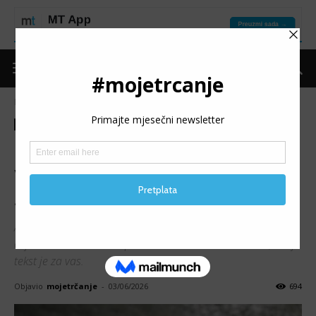
Naslovnica
Moje trčanje
Izdvojeno
Moje trčanje
Izdvojeno
Put do forme
Oporavak
Kad vam tijelo šalje poruku, a
vi se pretvarate da nemate
signal
Ako ste ikada ustali iz kreveta nakon osam sati sna i
osjećali se kao da ste spavali samo dvadeset minuta, ovaj
tekst je za vas.
Objavio
mojetrčanje
-
03/06/2026
694