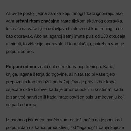
Ali ovdje postoji jedna zamka koju mnogi trkači ignoriraju: ako
vam
srčani ritam značajno raste
tijekom aktivnog oporavka,
to znači da vaše tijelo doživljava tu aktivnost kao trening, a ne
kao oporavak. Ako na laganoj šetnji imate puls od 130 otkucaja
u minuti, to više nije oporavak. U tom slučaju, potreban vam je
potpuni odmor.
Potpuni odmor
znači nula strukturiranog treninga. Kauč,
knjiga, lagana šetnja do trgovine, ali ništa što bi vaše tijelo
prepoznalo kao trenažni podražaj. Ovo je pravi izbor kada
osjećate oštre bolove, kada je umor dubok i “u kostima”, kada
je san već narušen ili kada imate povišen puls u mirovanju koji
ne pada danima.
Iz osobnog iskustva, naučio sam na teži način da je ponekad
potpuni dan na kauču produktivniji od “laganog” trčanja koje se