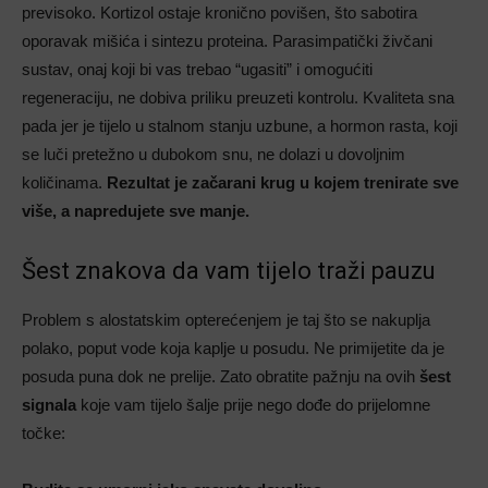
previsoko. Kortizol ostaje kronično povišen, što sabotira
oporavak mišića i sintezu proteina. Parasimpatički živčani
sustav, onaj koji bi vas trebao “ugasiti” i omogućiti
regeneraciju, ne dobiva priliku preuzeti kontrolu. Kvaliteta sna
pada jer je tijelo u stalnom stanju uzbune, a hormon rasta, koji
se luči pretežno u dubokom snu, ne dolazi u dovoljnim
količinama.
Rezultat je začarani krug u kojem trenirate sve
više, a napredujete sve manje.
Šest znakova da vam tijelo traži pauzu
Problem s alostatskim opterećenjem je taj što se nakuplja
polako, poput vode koja kaplje u posudu. Ne primijetite da je
posuda puna dok ne prelije. Zato obratite pažnju na ovih
šest
signala
koje vam tijelo šalje prije nego dođe do prijelomne
točke: