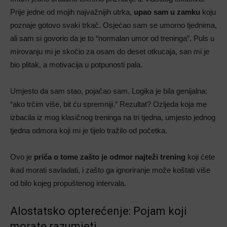
Prije jedne od mojih najvažnijih utrka,
upao sam u zamku
koju
poznaje gotovo svaki trkač. Osjećao sam se umorno tjednima,
ali sam si govorio da je to “normalan umor od treninga”. Puls u
mirovanju mi je skočio za osam do deset otkucaja, san mi je
bio plitak, a motivacija u potpunosti pala.
Umjesto da sam stao, pojačao sam. Logika je bila genijalna:
“ako trčim više, bit ću spremniji.” Rezultat? Ozljeda koja me
izbacila iz mog klasičnog treninga na tri tjedna, umjesto jednog
tjedna odmora koji mi je tijelo tražilo od početka.
Ovo je
priča o tome zašto je odmor najteži trening
koji ćete
ikad morati savladati, i zašto ga ignoriranje može koštati više
od bilo kojeg propuštenog intervala.
Alostatsko opterećenje: Pojam koji
morate razumjeti