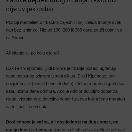
Zamka neprekidnog trčanja: zašto niz
nije uvijek dobar
Postoji mentalitet u trkačkoj zajednici koji veliča trčanje svaki
dan bez iznimke. Niz od 100, 200 ili 365 dana zvuči dojmljivo
na Stravi.
Ali pitanje je, po koju cijenu?
Čak i elitni sportaši, ljudi kojima je trčanje posao, ugrađuju
dane potpunog odmora u svoj ciklus. Eliud Kipchoge, prvi
čovjek koji je (neslužbeno, doduše) istrčao maraton ispod dva
sata, uzima dane odmora. Ako je odmor dovoljno dobar za
njega, vjerojatno je dovoljno dobar i za nas koji trčimo maraton
za tri i pol – četiri sata.
Dosljednost je važna, ali dosljednost na duge staze, ne
dosljednost iz tjedna u
tjedan na štetu zdravlja. Bolje je trčati