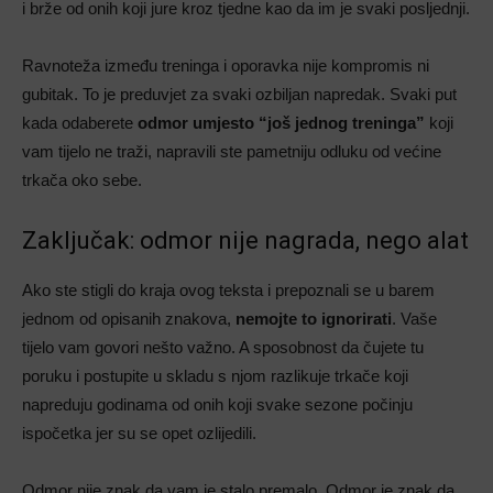
i brže od onih koji jure kroz tjedne kao da im je svaki posljednji.
Ravnoteža između treninga i oporavka nije kompromis ni
gubitak. To je preduvjet za svaki ozbiljan napredak. Svaki put
kada odaberete
odmor umjesto “još jednog treninga”
koji
vam tijelo ne traži, napravili ste pametniju odluku od većine
trkača oko sebe.
Zaključak: odmor nije nagrada, nego alat
Ako ste stigli do kraja ovog teksta i prepoznali se u barem
jednom od opisanih znakova,
nemojte to ignorirati
. Vaše
tijelo vam govori nešto važno. A sposobnost da čujete tu
poruku i postupite u skladu s njom razlikuje trkače koji
napreduju godinama od onih koji svake sezone počinju
ispočetka jer su se opet ozlijedili.
Odmor nije znak da vam je stalo premalo. Odmor je znak da