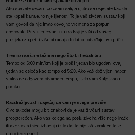
Budite se umorni
iako spavate dovoljno
Ako spavate sedam do osam sati, a ujutro se osjećate kao da
ste kopali kanale, to nije lijenost. To je vaš živčani sustav koji
vam govori da nije imao dovoljno vremena za potpuni
oporavak. Puls u mirovanju ujutro koji je viši od vašeg
prosjeka za pet ili više otkucaja dodatno potvrđuje ovu priču.
Treninzi se
čine težima nego što bi trebali biti
Tempo od 6:00 min/km koji je prošli tjedan bio ugodan, ovaj
tjedan se osjeća kao tempo od 5:20. Ako vaš doživljeni napor
stalno ne odgovara stvarnom tempu, tijelo vam šalje jasnu
poruku.
Razdražljivost i osjećaj
da vam je svega previše
Ovo također mogu biti znakovi da je vaš živčani sustav
preopterećen. Ako vas kolega na poslu živcira više nego inače
ili ako vas sitnice izbacuju iz takta, to nije loš karakter, to je
preopterećenost.