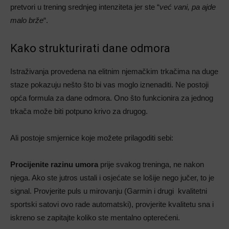
pretvori u trening srednjeg intenziteta jer ste “
već vani, pa ajde
malo brže
“.
Kako strukturirati dane odmora
Istraživanja provedena na elitnim njemačkim trkačima na duge
staze pokazuju nešto što bi vas moglo iznenaditi. Ne postoji
opća formula za dane odmora. Ono što funkcionira za jednog
trkača može biti potpuno krivo za drugog.
Ali postoje smjernice koje možete prilagoditi sebi:
Procijenite razinu umora
prije svakog treninga, ne nakon
njega. Ako ste jutros ustali i osjećate se lošije nego jučer, to je
signal. Provjerite puls u mirovanju (Garmin i drugi kvalitetni
sportski satovi ovo rade automatski), provjerite kvalitetu sna i
iskreno se zapitajte koliko ste mentalno opterećeni.