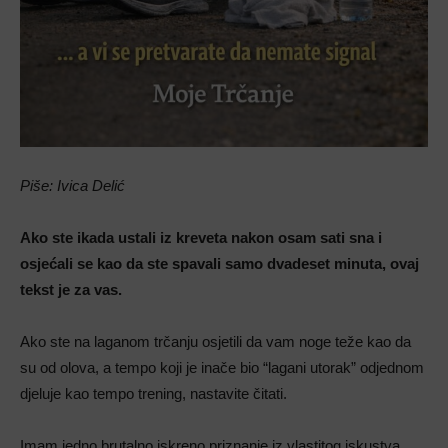
Piše: Ivica Delić
Ako ste ikada ustali iz kreveta nakon osam sati sna i
osjećali se kao da ste spavali samo dvadeset minuta, ovaj
tekst je za vas.
Ako ste na laganom trčanju osjetili da vam noge teže kao da
su od olova, a tempo koji je inače bio “lagani utorak” odjednom
djeluje kao tempo trening, nastavite čitati.
Imam jedno brutalno iskreno priznanje iz vlastitog iskustva.