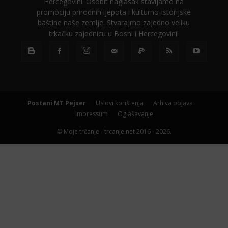
Hercegovini. Osobit naglasak stavljamo na
promociju prirodnih ljepota i kulturno-istorijske
baštine naše zemlje. Stvarajmo zajedno veliku
trkačku zajednicu u Bosni i Hercegovini!
Postani MT Pejser
Uslovi korištenja
Arhiva objava
Impressum
Oglašavanje
© Moje trčanje - trcanje.net 2016 - 2026.