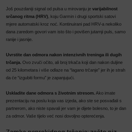
Još pouzdaniji signal od pulsa u mirovanju je
varijabilnost
srčanog ritma (HRV)
, koju Garmin i drugi sportski satovi
mjere automatski kroz noć. Kontinuirani pad HRV-a nekoliko
dana zaredom govori vam isto što i povišen jutarnji puls, samo
ranije i jasnije.
Uvrstite dan odmora nakon intenzivnih treninga ili dugih
trčanja.
Ovo zvuči očito, ali broj trkača koji dan nakon duljine
od 25 kilometara i više odlaze na “lagano trčanje” jer ih je strah
da će “izgubiti formu” je zapanjujući.
Uskladite dane odmora s životnim stresom.
Ako imate
prezentaciju na poslu koja vas izjeda, ako ste se posvađali s
partnerom, ako niste spavali jer vam je dijete bolesno, to je dan
za odmor. Vaše tijelo već nosi dovoljno opterećenja.