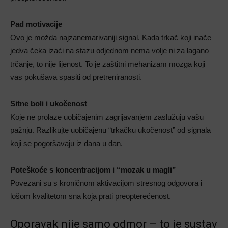
Pad motivacije
Ovo je možda najzanemarivaniji signal. Kada trkač koji inače
jedva čeka izaći na stazu odjednom nema volje ni za lagano
trčanje, to nije lijenost. To je zaštitni mehanizam mozga koji
vas pokušava spasiti od pretreniranosti.
Sitne boli i ukočenost
Koje ne prolaze uobičajenim zagrijavanjem zaslužuju vašu
pažnju. Razlikujte uobičajenu “trkačku ukočenost” od signala
koji se pogoršavaju iz dana u dan.
Poteškoće s koncentracijom i “mozak u magli”
Povezani su s kroničnom aktivacijom stresnog odgovora i
lošom kvalitetom sna koja prati preopterećenost.
Oporavak nije samo odmor – to je sustav