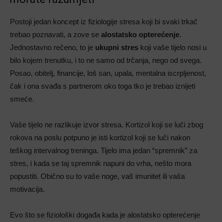
Postoji jedan koncept iz fiziologije stresa koji bi svaki trkač
trebao poznavati, a zove se
alostatsko opterećenje
.
Jednostavno rečeno, to je
ukupni stres
koji vaše tijelo nosi u
bilo kojem trenutku, i to ne samo od trčanja, nego od svega.
Posao, obitelj, financije, loš san, upala, mentalna iscrpljenost,
čak i ona svađa s partnerom oko toga tko je trebao iznijeti
smeće.
Vaše tijelo ne razlikuje izvor stresa. Kortizol koji se luči zbog
rokova na poslu potpuno je isti kortizol koji se luči nakon
teškog intervalnog treninga. Tijelo ima jedan “spremnik” za
stres, i kada se taj spremnik napuni do vrha, nešto mora
popustiti. Obično su to vaše noge, vaš imunitet ili vaša
motivacija.
Evo što se fiziološki događa kada je alostatsko opterećenje