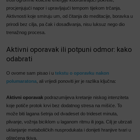
procjenjujući napor i upravljajući tempom tijekom trčanja.
Aktivnosti koje smiruju um, od čitanja do meditacije, boravka u
prirodi bez cilja, pa čak i dosađivanja, nisu luksuz nego dio
trenažnog procesa.
Aktivni oporavak ili potpuni odmor: kako
odabrati
O ovome sam pisao i u
tekstu o oporavku nakon
polumaratona
, ali vrijedi ponoviti jer je razlika ključna:
Aktivni oporavak
podrazumijeva kretanje niskog intenziteta
koje potiče protok krvi bez dodatnog stresa na mišiće. To
može biti lagana šetnja od dvadeset do trideset minuta,
plivanje, vožnja biciklom u laganom ritmu ili joga. Cilj je ubrzati
uklanjanje metaboličkih nusprodukata i donijeti hranjive tvari u
oštećena tkiva.