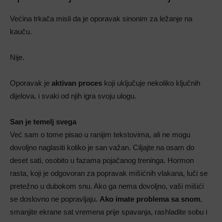
Većina trkača misli da je oporavak sinonim za ležanje na
kauču.
Nije.
Oporavak je
aktivan proces
koji uključuje nekoliko ključnih
dijelova, i svaki od njih igra svoju ulogu.
San je temelj svega
Već sam o tome pisao u ranijim tekstovima, ali ne mogu
dovoljno naglasiti koliko je san važan. Ciljajte na osam do
deset sati, osobito u fazama pojačanog treninga. Hormon
rasta, koji je odgovoran za popravak mišićnih vlakana, luči se
pretežno u dubokom snu. Ako ga nema dovoljno, vaši mišići
se doslovno ne popravljaju.
Ako imate problema sa snom
,
smanjite ekrane sat vremena prije spavanja, rashladite sobu i