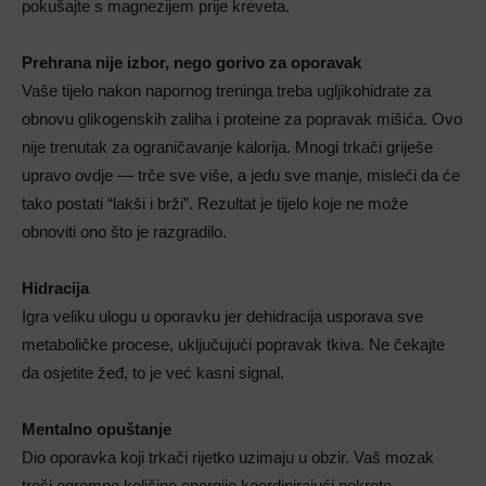
pokušajte s magnezijem prije kreveta.
Prehrana nije
izbor, nego gorivo za oporavak
Vaše tijelo nakon napornog treninga treba ugljikohidrate za
obnovu glikogenskih zaliha i proteine za popravak mišića. Ovo
nije trenutak za ograničavanje kalorija. Mnogi trkači griješe
upravo ovdje — trče sve više, a jedu sve manje, misleći da će
tako postati “lakši i brži”. Rezultat je tijelo koje ne može
obnoviti ono što je razgradilo.
Hidracija
Igra veliku ulogu u oporavku jer dehidracija usporava sve
metaboličke procese, uključujući popravak tkiva. Ne čekajte
da osjetite žeđ, to je već kasni signal.
Mentaln
o opuštanje
Dio oporavka koji trkači rijetko uzimaju u obzir. Vaš mozak
troši ogromne količine energije koordinirajući pokrete,