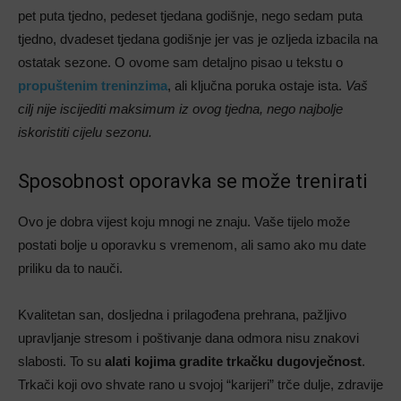
pet puta tjedno, pedeset tjedana godišnje, nego sedam puta
tjedno, dvadeset tjedana godišnje jer vas je ozljeda izbacila na
ostatak sezone. O ovome sam detaljno pisao u tekstu o
propuštenim treninzima
, ali ključna poruka ostaje ista.
Vaš
cilj nije
iscijediti maksimum iz ovog tjedna, nego
najbolje
iskoristiti cijelu sezonu.
Sposobnost oporavka se može trenirati
Ovo je dobra vijest koju mnogi ne znaju. Vaše tijelo može
postati bolje u oporavku s vremenom, ali samo ako mu date
priliku da to nauči.
Kvalitetan san, dosljedna i prilagođena prehrana, pažljivo
upravljanje stresom i poštivanje dana odmora nisu znakovi
slabosti. To su
alati kojima gradite trkačku dugovječnost
.
Trkači koji ovo shvate rano u svojoj “karijeri” trče dulje, zdravije