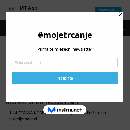
Naslovnica
MT liga
Aktuelnosti
AKTUELNOSTI
Aktuelnosti
Nema postova za prikaz
NAJNOVIJE NA TRCANJE.NET
1. BUŽIMSKA NOĆNA PETICA: Ukupno 142 finišera na
premijernoj trci