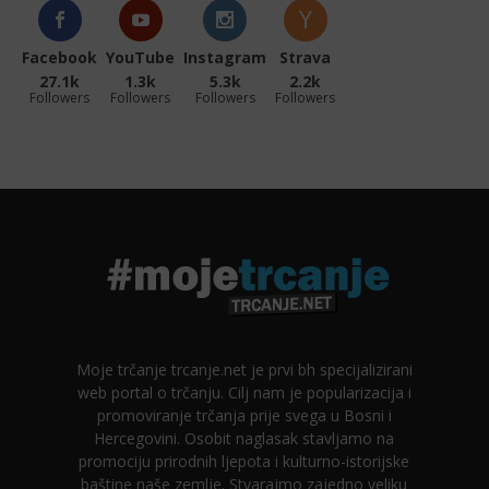
Facebook
YouTube
Instagram
Strava
27.1k
1.3k
5.3k
2.2k
Followers
Followers
Followers
Followers
Moje trčanje trcanje.net je prvi bh specijalizirani
web portal o trčanju. Cilj nam je popularizacija i
promoviranje trčanja prije svega u Bosni i
Hercegovini. Osobit naglasak stavljamo na
promociju prirodnih ljepota i kulturno-istorijske
baštine naše zemlje. Stvarajmo zajedno veliku