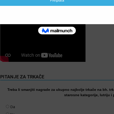
VIDEO
PITANJE ZA TRKAČE
Treba li smanjiti nagrade za ukupno najbolje trkače na bh. tr
starosne kategorije, lutriju i
Da