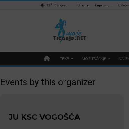
C
23
O nama
Impressum
Oglaša
Sarajevo
Moje
trčanje
–
trcanje.net
TRKE
MOJE TRČANJE
KALE
Events by this organizer
JU KSC VOGOŠĆA