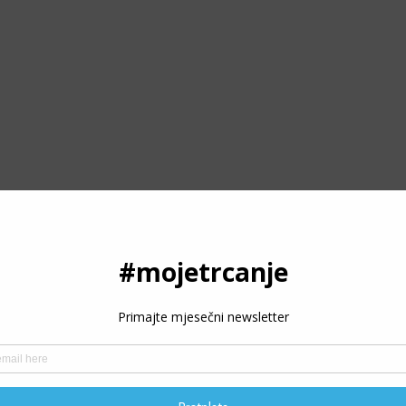
PODRŽITE RAD PORTALA
Moje trčanje - trcanje.net