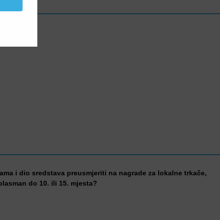
kama i dio sredstava preusmjeriti na nagrade za lokalne trkače,
 plasman do 10. ili 15. mjesta?