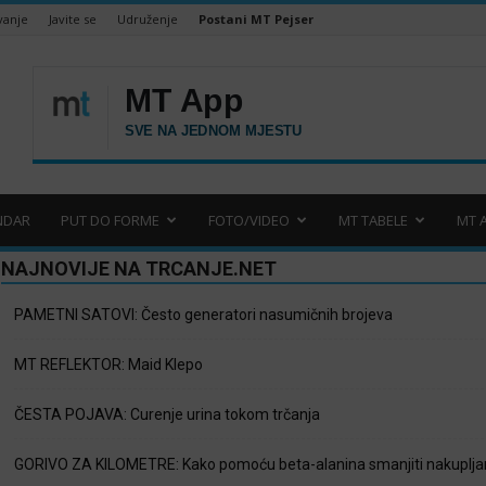
vanje
Javite se
Udruženje
Postani MT Pejser
NDAR
PUT DO FORME
FOTO/VIDEO
MT TABELE
MT 
NAJNOVIJE NA TRCANJE.NET
PAMETNI SATOVI: Često generatori nasumičnih brojeva
MT REFLEKTOR: Maid Klepo
ČESTA POJAVA: Curenje urina tokom trčanja
GORIVO ZA KILOMETRE: Kako pomoću beta-alanina smanjiti nakupljan