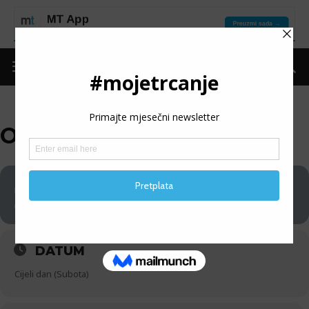
OCR ČELIČNI IZAZOV
06
OCR ČELIČNI IZAZOV
06
DATUM
Cijeli dan (Subota)