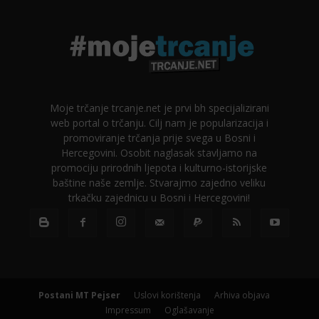
Moje trčanje trcanje.net je prvi bh specijalizirani
web portal o trčanju. Cilj nam je popularizacija i
promoviranje trčanja prije svega u Bosni i
Hercegovini. Osobit naglasak stavljamo na
promociju prirodnih ljepota i kulturno-istorijske
baštine naše zemlje. Stvarajmo zajedno veliku
trkačku zajednicu u Bosni i Hercegovini!
Postani MT Pejser
Uslovi korištenja
Arhiva objava
Impressum
Oglašavanje