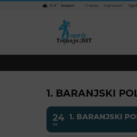
C
27.4
O nama
Impressum
Ogla
Sarajevo
Moje
trčanje
–
trcanje.net
1. BARANJSKI 
24
1. BARANJSKI 
09