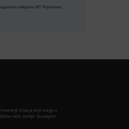
mogućeno isključivo MT Pejserima.
romoviranje trčanja prije svega u
 baštine naše zemlje. Stvarajmo