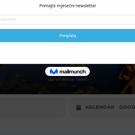
KOPAČKI RIT
Ispred dvorca Tikveš
KALENDAR
GOOG