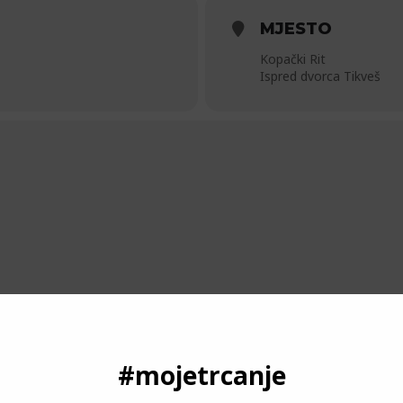
MJESTO
Kopački Rit
Ispred dvorca Tikveš