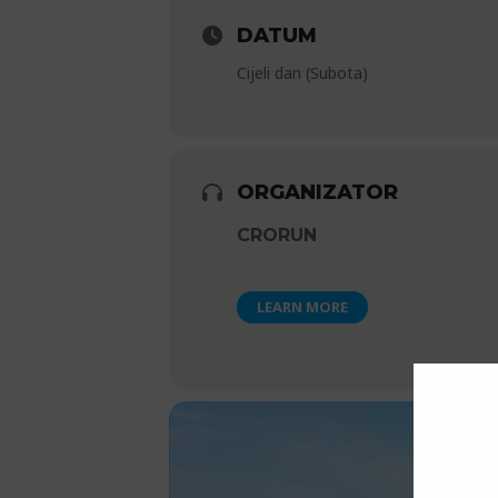
DATUM
Cijeli dan (Subota)
ORGANIZATOR
CRORUN
LEARN MORE