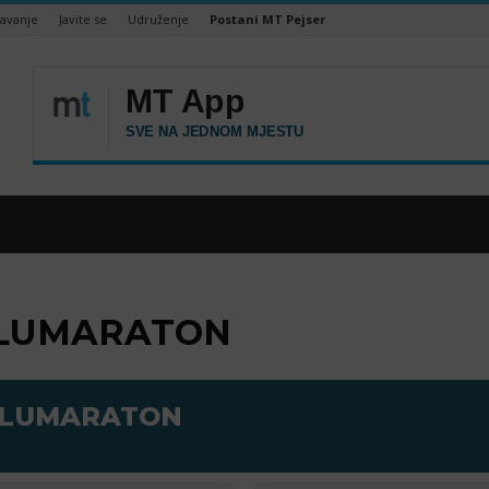
šavanje
Javite se
Udruženje
Postani MT Pejser
POLUMARATON
POLUMARATON