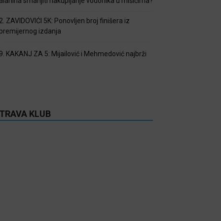
alanina smanjiti nakupljanje vodonika u mišićima?
2. ZAVIDOVIĆI 5K: Ponovljen broj finišera iz
premijernog izdanja
9. KAKANJ ZA 5: Mijailović i Mehmedović najbrži
TRAVA KLUB