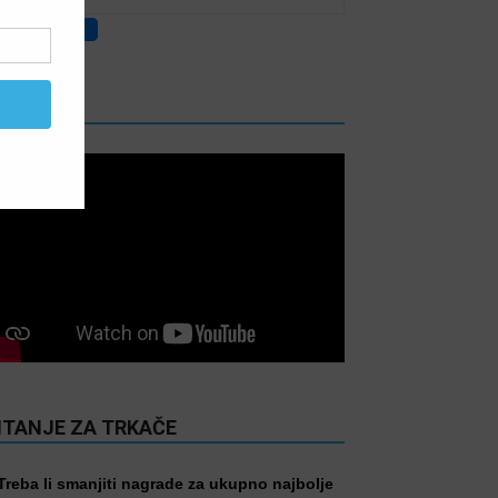
IDEO
ITANJE ZA TRKAČE
Treba li smanjiti nagrade za ukupno najbolje