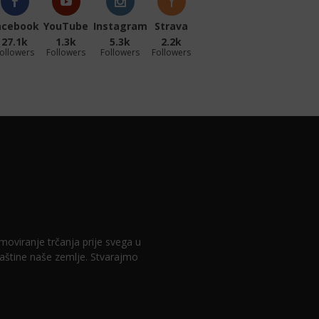
acebook
YouTube
Instagram
Strava
27.1k
1.3k
5.3k
2.2k
ollowers
Followers
Followers
Followers
romoviranje trčanja prije svega u
 baštine naše zemlje. Stvarajmo