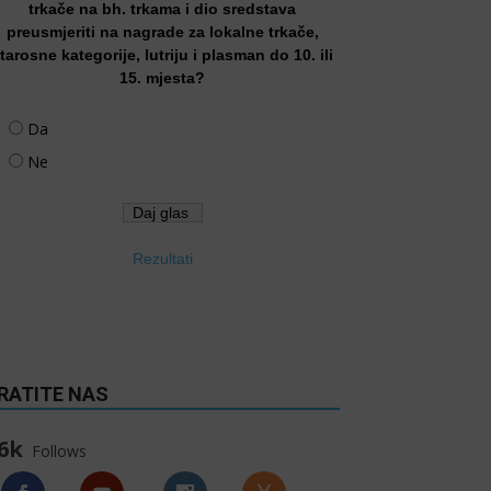
trkače na bh. trkama i dio sredstava
preusmjeriti na nagrade za lokalne trkače,
tarosne kategorije, lutriju i plasman do 10. ili
15. mjesta?
Da
Ne
Rezultati
RATITE NAS
6k
Follows