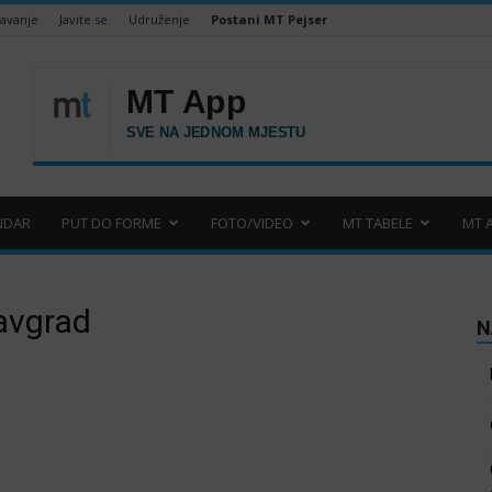
šavanje
Javite se
Udruženje
Postani MT Pejser
NDAR
PUT DO FORME
FOTO/VIDEO
MT TABELE
MT 
avgrad
N