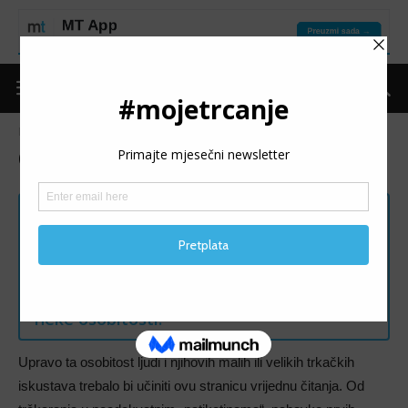
Naslovnica
O nama
O nama
Radi li se o još jednoj u nizu stranica koje
promoviraju zdrav život, aktivnosti na
otvorenom i probijanju vlastitih barijera.
Da, moglo bi se reći. Naša ideja ne
razlikuje se uvelike od drugih, naravno, uz
neke osobitosti.
Upravo ta osobitost ljudi i njihovih malih ili velikih trkačkih
iskustava trebalo bi učiniti ovu stranicu vrijednu čitanja. Od