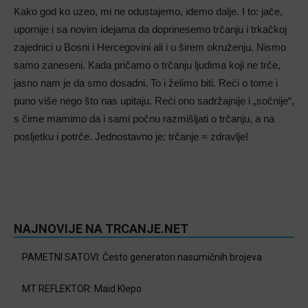
Kako god ko uzeo, mi ne odustajemo, idemo dalje. I to: jače,
upornije i sa novim idejama da doprinesemo trčanju i trkačkoj
zajednici u Bosni i Hercegovini ali i u širem okruženju. Nismo
samo zaneseni. Kada pričamo o trčanju ljudima koji ne trče,
jasno nam je da smo dosadni. To i želimo biti. Reći o tome i
puno više nego što nas upitaju. Reći ono sadržajnije i „sočnije“,
s čime mamimo da i sami počnu razmišljati o trčanju, a na
posljetku i potrče. Jednostavno je: trčanje = zdravlje!
NAJNOVIJE NA TRCANJE.NET
PAMETNI SATOVI: Često generatori nasumičnih brojeva
MT REFLEKTOR: Maid Klepo