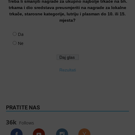
Treba li smanjiti nagrade za ukupno najbolje trkače na bh.
trkama i dio sredstava preusmjeriti na nagrade za lokalne
trkače, starosne kategorije, lutriju i plasman do 10. ili 15.
mjesta?
Da
Ne
Rezultati
PRATITE NAS
36k
Follows