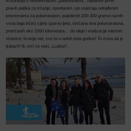
trčkaranja u neadekvatnim „patiketinama“, nabavke prvih
pravih patika za trčanje, spontanim i po osjećaju odrađenim
pripremama za polumaraton, pojedenih 200-300 grama raznih
vrsta baja trčeći cijelo sparno ljeto, istrčana dva polumaratona,
pretrčanih oko 1000 kilometara… do ideje i realizacije internet
stranice: trcanje.net, sve to u nekih pola godine! To mora da je
ljubav!!! Ili, reći će neki, „Ludost“.