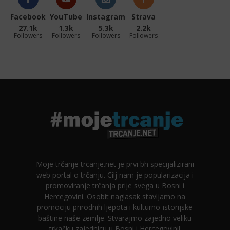
Facebook
YouTube
Instagram
Strava
27.1k
1.3k
5.3k
2.2k
Followers
Followers
Followers
Followers
Moje trčanje trcanje.net je prvi bh specijalizirani
web portal o trčanju. Cilj nam je popularizacija i
promoviranje trčanja prije svega u Bosni i
Hercegovini. Osobit naglasak stavljamo na
promociju prirodnih ljepota i kulturno-istorijske
baštine naše zemlje. Stvarajmo zajedno veliku
trkačku zajednicu u Bosni i Hercegovini!