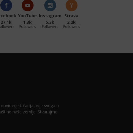
acebook
YouTube
Instagram
Strava
27.1k
1.3k
5.3k
2.2k
ollowers
Followers
Followers
Followers
romoviranje trčanja prije svega u
 baštine naše zemlje. Stvarajmo