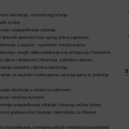
tske rekreacije, rekreativnog trčanja
adih osoba;
zvoju i unaprjeđivanju zdravlja,
 tjelesnih aktivnosti kao općeg dobra zajednice;
djelovanje u naučno – sportskim istraživanjima;
davanja i drugih oblika edukacije koji omogućuju članovima
 ciljeva i djelatnosti Udruženja, sukladno zakonu;
tacija sukladno ciljevima udruženja;
S
aradnje sa naučnim institucijama i asocijacijama iz područja
lovanja udruženja u skladu sa zakonom;
noj i stručnoj razmjeni;
emelja unaprjeđivanja zdravlja i zdravog načina života;
vnosti građana kroz treninge i takmičenja za članove
slu razumijevanja i usvajanja etičkih vrijednosti pravednosti,