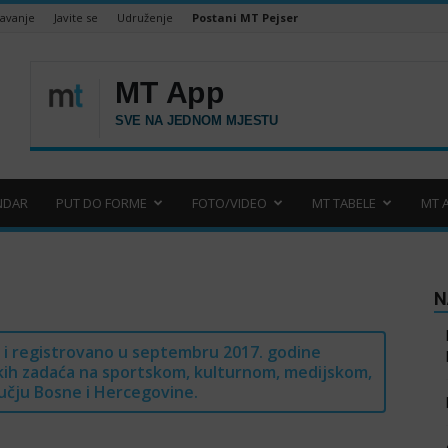
šavanje
Javite se
Udruženje
Postani MT Pejser
NDAR
PUT DO FORME
FOTO/VIDEO
MT TABELE
MT 
N
 i registrovano u septembru 2017. godine
skih zadaća na sportskom, kulturnom, medijskom,
učju Bosne i Hercegovine.