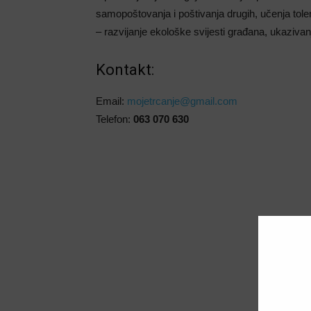
samopoštovanja i poštivanja drugih, učenja toler
– razvijanje ekološke svijesti građana, ukazivan
Kontakt:
Email:
mojetrcanje@gmail.com
Telefon:
063 070 630