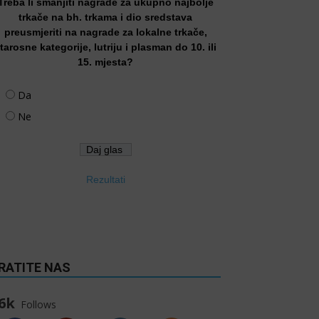
Treba li smanjiti nagrade za ukupno najbolje
trkače na bh. trkama i dio sredstava
preusmjeriti na nagrade za lokalne trkače,
tarosne kategorije, lutriju i plasman do 10. ili
15. mjesta?
Da
Ne
Rezultati
RATITE NAS
6k
Follows