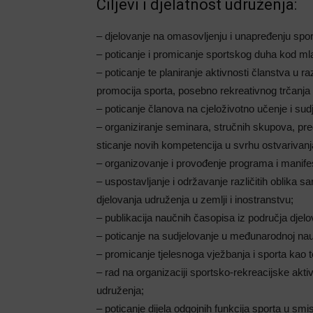
Ciljevi i djelatnost udruženja:
– djelovanje na omasovljenju i unapređenju spor
– poticanje i promicanje sportskog duha kod ml
– poticanje te planiranje aktivnosti članstva u ra
promocija sporta, posebno rekreativnog trčanja i
– poticanje članova na cjeloživotno učenje i su
– organiziranje seminara, stručnih skupova, pre
sticanje novih kompetencija u svrhu ostvarivanja
– organizovanje i provođenje programa i manifes
– uspostavljanje i održavanje različitih oblika s
djelovanja udruženja u zemlji i inostranstvu;
– publikacija naučnih časopisa iz područja dje
– poticanje na sudjelovanje u međunarodnoj nauč
– promicanje tjelesnoga vježbanja i sporta kao t
– rad na organizaciji sportsko-rekreacijske akti
udruženja;
– poticanje dijela odgojnih funkcija sporta u smi