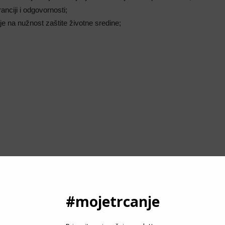
anciji i odgovornosti;
je na nužnost zaštite životne sredine;
P