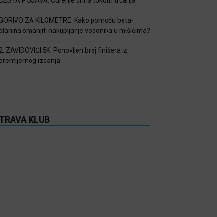
ČESTA POJAVA: Curenje urina tokom trčanja
GORIVO ZA KILOMETRE: Kako pomoću beta-
alanina smanjiti nakupljanje vodonika u mišićima?
2. ZAVIDOVIĆI 5K: Ponovljen broj finišera iz
premijernog izdanja
TRAVA KLUB