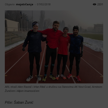
Objavio
mojetrčanje
-
07/02/2018
2331
ARL trkači Alen Raonić i Irfan Ribić u društvu sa članovima AK Novi Grad, Arminom
Žunićem i Alijom Imamovićem
Piše: Šaban Žunić