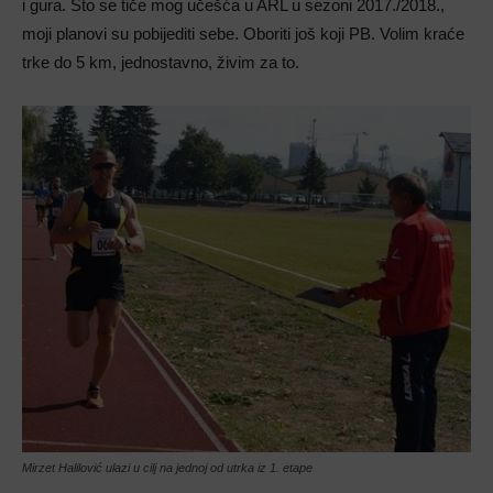
i gura. Što se tiče mog učešća u ARL u sezoni 2017./2018.,
moji planovi su pobijediti sebe. Oboriti još koji PB. Volim kraće
trke do 5 km, jednostavno, živim za to.
Mirzet Halilović ulazi u cilj na jednoj od utrka iz 1. etape