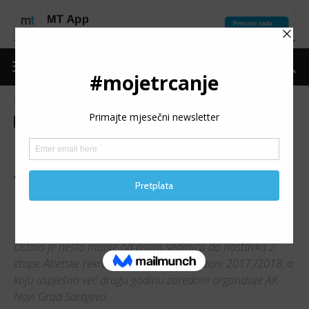
Naslovnica
Trke
Najave
Trke
Najave
USUSRET DRUGOJ ETAPI
ARL SARAJEVO: Dobri
rezultati i novi rekordi neće
izostati
Ostalo je nešto manje od osam sedmica do nastavka 2.
etape Atletske rekreativne lige (ARL) u sezoni 2017./2018, a
koju uspješno već drugu godinu zaredom organizuje AK
Novi Grad Sarajevo.