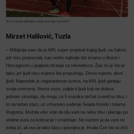
Ko će kome gledati u leđa na kraju sezone?
Mirzet Halilović, Tuzla
– Mišljenja sam da je ARL super projekat kojeg ljudi, na žalost,
još nisu prepoznali, kao nešto najbolje što imamo u Bosni i
Hercegovini u pogledu trčanja za rekreativce. Žao mi je što je
tako, jer ljudi nisu svjesni šta propuštaju. Divno mjesto, divni
ljudi. Napredak je zagarantovan svima, na ARL ljudi ganjaju
svoja vremena. Nema veze, valjda ti ljudi koji ne dolaze,
jednom skontaju, da mogu za 5 maraka otrčati zvaničnu trku, i
to na tartan stazi, uz vrhunsko suđenje Seada Konde i Islama
Đuguma. Možda više vole da idu vani na neku trku i plaćaju po
stotine eura za kotizacije i smještaje. Ne kažem ja da vani ne
treba ići, ali ovo je tako blizu i povoljno je. Hvala Ćeri što to drži