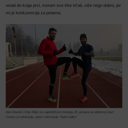
ostati do kraja prvi, moram sve trke trčati, više nego dobro, jer
mi je konkurencija za petama.
Alen Raonić i Irfan Ribić na zajedničkom treningu 26. januara na atletskoj stazi
Centra za edukaciju, sport i rekreaciju “Safet Zajko”