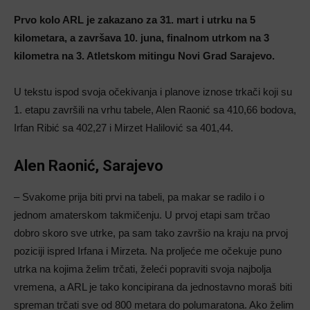
Prvo kolo ARL je zakazano za 31. mart i utrku na 5
kilometara, a završava 10. juna, finalnom utrkom na 3
kilometra na 3. Atletskom mitingu Novi Grad Sarajevo.
U tekstu ispod svoja očekivanja i planove iznose trkači koji su
1. etapu završili na vrhu tabele, Alen Raonić sa 410,66 bodova,
Irfan Ribić sa 402,27 i Mirzet Halilović sa 401,44.
Alen Raonić, Sarajevo
– Svakome prija biti prvi na tabeli, pa makar se radilo i o
jednom amaterskom takmičenju. U prvoj etapi sam trčao
dobro skoro sve utrke, pa sam tako završio na kraju na prvoj
poziciji ispred Irfana i Mirzeta. Na proljeće me očekuje puno
utrka na kojima želim trčati, želeći popraviti svoja najbolja
vremena, a ARL je tako koncipirana da jednostavno moraš biti
spreman trčati sve od 800 metara do polumaratona. Ako želim